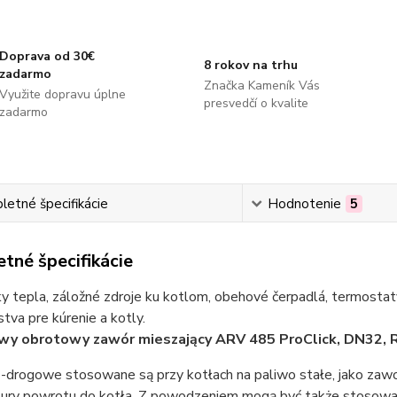
Doprava od 30€
8 rokov na trhu
zadarmo
Značka Kameník Vás
Využite dopravu úplne
presvedčí o kvalite
zadarmo
etné špecifikácie
Hodnotenie
5
tné špecifikácie
 tepla, záložné zdroje ku kotlom, obehové čerpadlá, termostaty
stva pre kúrenie a kotly.
wy obrotowy zawór mieszający ARV 485 ProClick, DN32, R
-drogowe stosowane są przy kotłach na paliwo stałe, jako zaw
ury powrotu do kotła. Z powodzeniem mogą być także stosowane