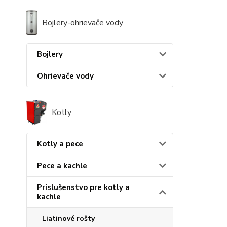
Bojlery-ohrievače vody
Bojlery
Ohrievače vody
Kotly
Kotly a pece
Pece a kachle
Príslušenstvo pre kotly a
kachle
Liatinové rošty