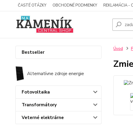
ČASTÉ OTÁZKY
OBCHODNÉ PODMIENKY
REKLAMÁCIA - 
Úvod
P
Bestseller
Zmie
Alternatívne zdroje energie
Fotovoltaika
Transformátory
Veterné elektrárne