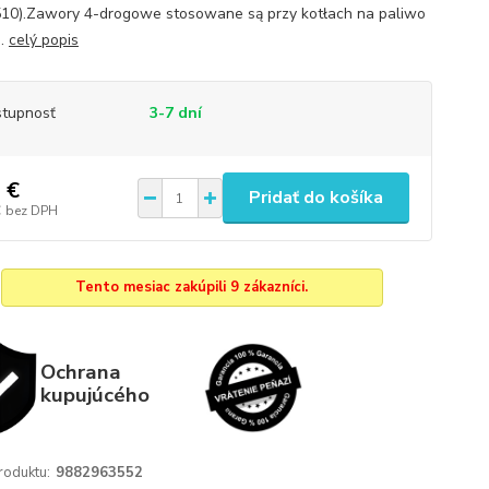
10).Zawory 4-drogowe stosowane są przy kotłach na paliwo
..
celý popis
tupnosť
3-7 dní
 €
Pridať do košíka
€
bez DPH
Tento mesiac zakúpili 9 zákazníci.
Ochrana
kupujúcého
roduktu:
9882963552