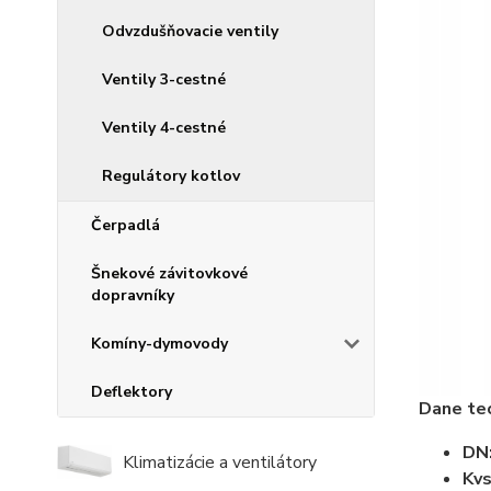
Odvzdušňovacie ventily
Ventily 3-cestné
Ventily 4-cestné
Regulátory kotlov
Čerpadlá
Šnekové závitovkové
dopravníky
Komíny-dymovody
Deflektory
Dane tec
DN:
Klimatizácie a ventilátory
Kvs