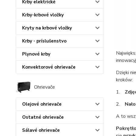
Krby elektrické
Krby-krbové vložky
Kryty na krbové vložky
Krby - príslušenstvo
Najwięks
Plynové krby
innowacy
Konvektorové ohrievače
Dzięki ni
kroków:
Ohrievače
1.
Zdję
2.
Nało
Olejové ohrievače
A to ws
Ostatné ohrievače
Pokrętło
Sálavé ohrievače
się
przyk