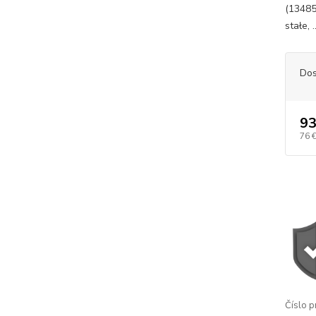
(13485
stałe, .
Dos
93
76 
Číslo p