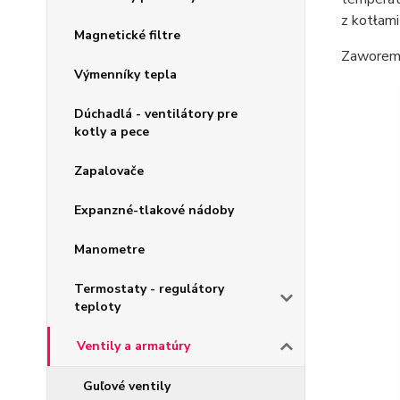
z kotłami
Magnetické filtre
Zaworem 
Výmenníky tepla
Dúchadlá - ventilátory pre
kotly a pece
Zapalovače
Expanzné-tlakové nádoby
Manometre
Termostaty - regulátory
teploty
Ventily a armatúry
Guľové ventily