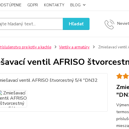
ODSTÚPENIE
GDPR
KONTAKTY
BLOG
Hľadať
Neviet
ríslušenstvo pre kotly a kachle
Ventily a armatúry
Zmiešavací ventil
šavací ventil AFRISO štvorcest
Zmie
"DN
Výmenn
termos
príslu
miesza