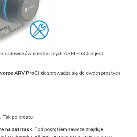
k i siłowników elektrycznych ARM ProClick jest
worze ARV ProClick
sprowadza się do dwóch prostych
i. Tak po prostu!
rze
na zatrzask
. Pod pokrętłem zawsze znajduje
ntaż siłownika odbywa się poprzez nasunięcie go na