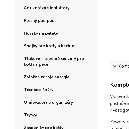
Antikorózne inhibítory
Plechy pod pec
Horáky na pelety
Spojky pre kotly a kachle
Tlakové - tepelné senzory pre
kotly a pece
Kompl
Záložné zdroje energie
Komple
Tesniace šnúry
Výmenniky
Ohňovzdorné organizéry
príslušen
4-drogo
Trysky
Zawory 4
Zásobníky pre kotly
temperat