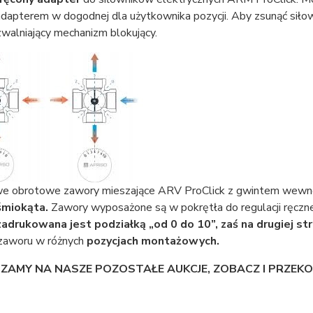
dapterem w dogodnej dla użytkownika pozycji. Aby zsunąć siłow
zwalniający mechanizm blokujący.
e obrotowe zawory mieszające ARV ProClick z gwintem wewn
śmiokąta.
Zawory wyposażone są w pokrętła do regulacji ręcznej 
zadrukowana jest podziałką „od 0 do 10”, zaś na drugiej str
 zaworu w różnych
pozycjach montażowych.
AMY NA NASZE POZOSTAŁE AUKCJE, ZOBACZ I PRZEKON