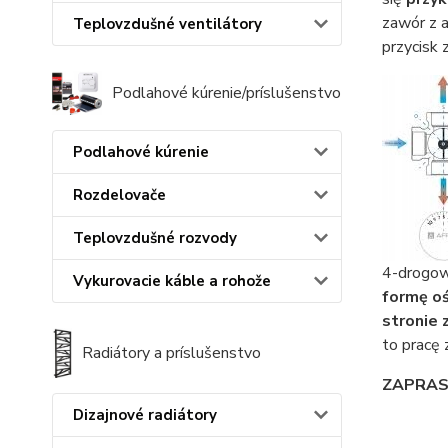
zawór z a
Teplovzdušné ventilátory
przycisk 
Podlahové kúrenie/príslušenstvo
Podlahové kúrenie
Rozdelovače
Teplovzdušné rozvody
4-drogow
Vykurovacie káble a rohože
formę o
stronie 
to pracę
Radiátory a príslušenstvo
ZAPRASZ
Dizajnové radiátory