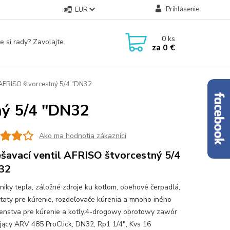
Prihlásenie
EUR
0
ks
e si rady? Zavolajte.
za
0 €
 AFRISO štvorcestný 5/4 "DN32
ný 5/4 "DN32
Ako ma hodnotia zákazníci
šavací ventil AFRISO štvorcestný 5/4
32
iky tepla, záložné zdroje ku kotlom, obehové čerpadlá,
taty pre kúrenie, rozdeľovače kúrenia a mnoho iného
šenstva pre kúrenie a kotly.4-drogowy obrotowy zawór
jący ARV 485 ProClick, DN32, Rp1 1/4", Kvs 16