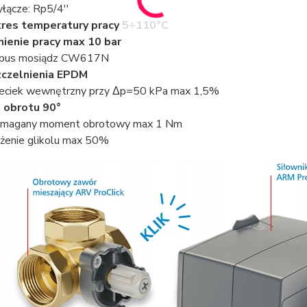
yłącze: Rp5/4''
res temperatury pracy 5÷110°C
nienie pracy max 10 bar
rpus mosiądz CW617N
czelnienia EPDM
eciek wewnętrzny przy Δp=50 kPa max 1,5%
 obrotu 90°
magany moment obrotowy max 1 Nm
żenie glikolu max 50%