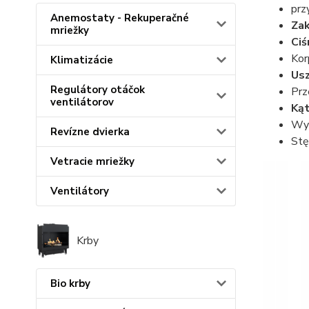
prz
Anemostaty - Rekuperačné
Zak
mriežky
Ciś
Ko
Klimatizácie
Usz
Regulátory otáčok
Prz
ventilátorov
Kąt
Wy
Revízne dvierka
Stę
Vetracie mriežky
Ventilátory
Krby
Bio krby