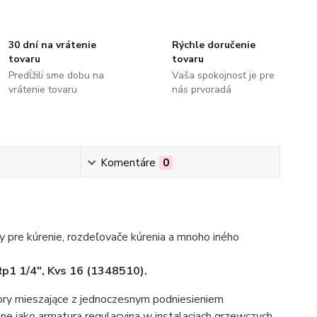
30 dní na vrátenie
Rýchle doručenie
tovaru
tovaru
Predĺžili sme dobu na
Vaša spokojnosť je pre
vrátenie tovaru
nás prvoradá
Komentáre
0
 pre kúrenie, rozdeľovače kúrenia a mnoho iného
p1 1/4", Kvs 16 (1348510).
ory mieszające z jednoczesnym podniesieniem
 jako armatura regulacyjna w instalacjach grzewczych