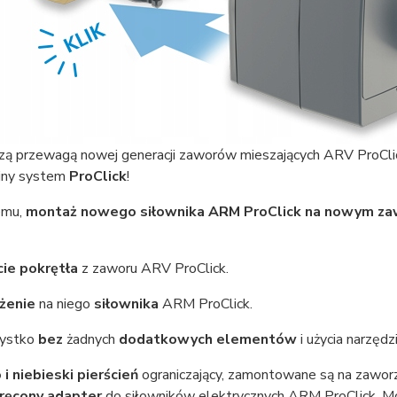
zą przewagą nowej generacji zaworów mieszających ARV ProClic
jny system
ProClick
!
emu,
montaż nowego siłownika ARM ProClick
na nowym za
cie pokrętła
z zaworu ARV ProClick.
żenie
na niego
siłownika
ARM ProClick.
zystko
bez
żadnych
dodatkowych elementów
i użycia narzędz
 i niebieski pierścień
ograniczający, zamontowane są na zawo
ręcony adapter
do siłowników elektrycznych ARM ProClick. Mo