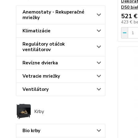
Dekorat
D50 bie
Anemostaty - Rekuperačné
521 €
mriežky
423 €
b
Klimatizácie
Regulátory otáčok
ventilátorov
Revízne dvierka
Vetracie mriežky
Ventilátory
Krby
Bio krby