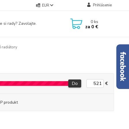
Prihlásenie
EUR
0
ks
e si rady? Zavolajte.
za
0 €
 radiátory
Do
€
P produkt