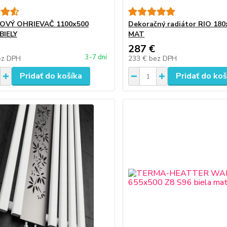
OVÝ OHRIEVAČ 1100x500
Dekoračný radiátor RIO 180
BIELY
MAT
287 €
3-7 dní
ez DPH
233 €
bez DPH
Pridať do košíka
Pridať do koš