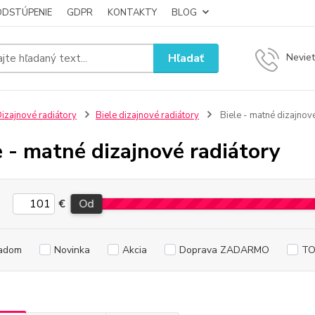
ODSTÚPENIE
GDPR
KONTAKTY
BLOG
Hľadať
Neviet
izajnové radiátory
Biele dizajnové radiátory
Biele - matné dizajnové
e - matné dizajnové radiátory
€
Od
adom
Novinka
Akcia
Doprava ZADARMO
TO