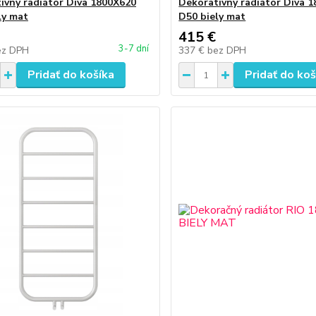
ívny radiátor Diva 1800X620
Dekoratívny radiátor Diva 
ly mat
D50 biely mat
415 €
3-7 dní
ez DPH
337 €
bez DPH
Pridať do košíka
Pridať do koš