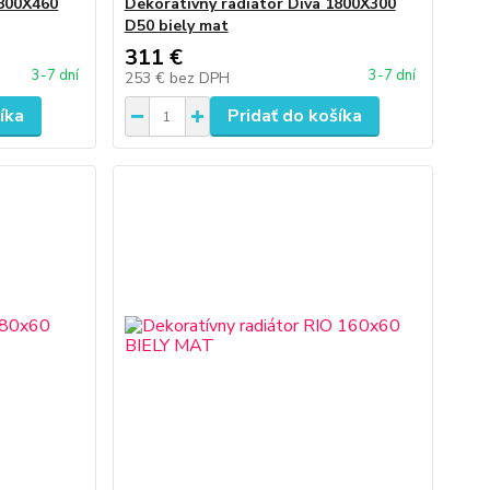
1800X460
Dekoratívny radiátor Diva 1800X300
D50 biely mat
311 €
3-7 dní
3-7 dní
253 €
bez DPH
íka
Pridať do košíka