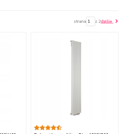
strana
z 2
ďalšie