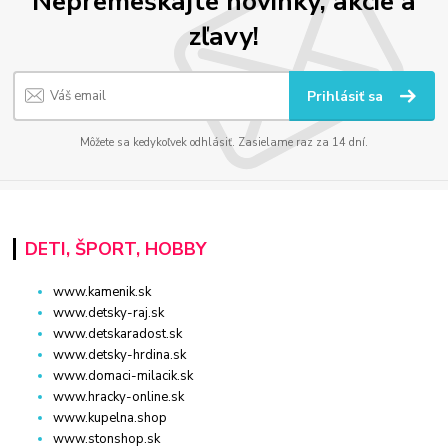
Nepremeškajte novinky, akcie a
zľavy!
Prihlásiť sa
Môžete sa kedykoľvek odhlásiť. Zasielame raz za 14 dní.
DETI, ŠPORT, HOBBY
www.kamenik.sk
www.detsky-raj.sk
www.detskaradost.sk
www.detsky-hrdina.sk
www.domaci-milacik.sk
www.hracky-online.sk
www.kupelna.shop
www.stonshop.sk