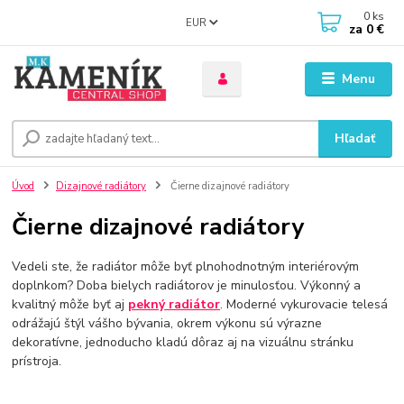
0
ks
EUR
za
0 €
Menu
Hľadať
Úvod
Dizajnové radiátory
Čierne dizajnové radiátory
Čierne dizajnové radiátory
Vedeli ste, že radiátor môže byť plnohodnotným interiérovým
doplnkom? Doba bielych radiátorov je minulosťou. Výkonný a
kvalitný môže byť aj
pekný radiátor
. Moderné vykurovacie telesá
odrážajú štýl vášho bývania, okrem výkonu sú výrazne
dekoratívne, jednoducho kladú dôraz aj na vizuálnu stránku
prístroja.