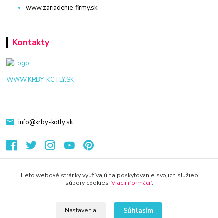
www.zariadenie-firmy.sk
Kontakty
WWW.KRBY-KOTLY.SK
info@krby-kotly.sk
Tieto webové stránky využívajú na poskytovanie svojich služieb
súbory cookies.
Viac informácií
.
© 2024 Všetky práva vyhradené KAMENIK.SK
Vytvorené na
Eshop-rychlo.sk
Súhlasím
Nastavenia