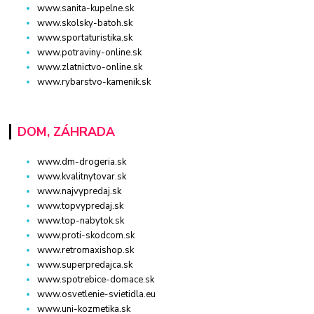
www.sanita-kupelne.sk
www.skolsky-batoh.sk
www.sportaturistika.sk
www.potraviny-online.sk
www.zlatnictvo-online.sk
www.rybarstvo-kamenik.sk
DOM, ZÁHRADA
www.dm-drogeria.sk
www.kvalitnytovar.sk
www.najvypredaj.sk
www.topvypredaj.sk
www.top-nabytok.sk
www.proti-skodcom.sk
www.retromaxishop.sk
www.superpredajca.sk
www.spotrebice-domace.sk
www.osvetlenie-svietidla.eu
www.uni-kozmetika.sk