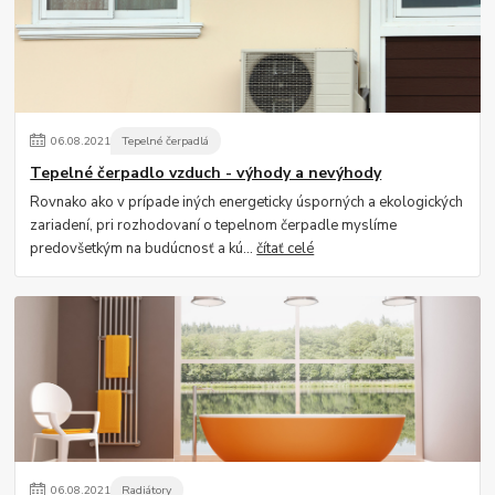
06
.
08
.
2021
Tepelné čerpadlá
Tepelné čerpadlo vzduch - výhody a nevýhody
Rovnako ako v prípade iných energeticky úsporných a ekologických
zariadení, pri rozhodovaní o tepelnom čerpadle myslíme
predovšetkým na budúcnosť a kú...
čítať celé
06
.
08
.
2021
Radiátory