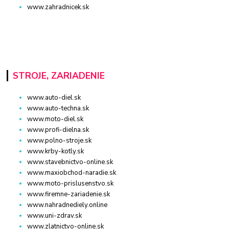
www.zahradnicek.sk
STROJE, ZARIADENIE
www.auto-diel.sk
www.auto-techna.sk
www.moto-diel.sk
www.profi-dielna.sk
www.polno-stroje.sk
www.krby-kotly.sk
www.stavebnictvo-online.sk
www.maxiobchod-naradie.sk
www.moto-prislusenstvo.sk
www.firemne-zariadenie.sk
www.nahradnediely.online
www.uni-zdrav.sk
www.zlatnictvo-online.sk