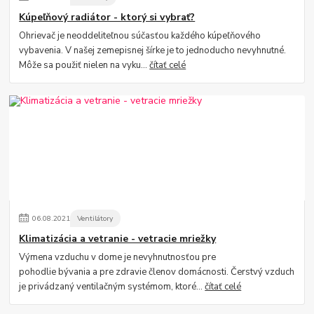
Kúpeľňový radiátor - ktorý si vybrať?
Ohrievač je neoddeliteľnou súčasťou každého kúpeľňového
vybavenia. V našej zemepisnej šírke je to jednoducho nevyhnutné.
Môže sa použiť nielen na vyku...
čítať celé
06
.
08
.
2021
Ventilátory
Klimatizácia a vetranie - vetracie mriežky
Výmena vzduchu v dome je nevyhnutnosťou pre
pohodlie bývania a pre zdravie členov domácnosti. Čerstvý vzduch
je privádzaný ventilačným systémom, ktoré...
čítať celé