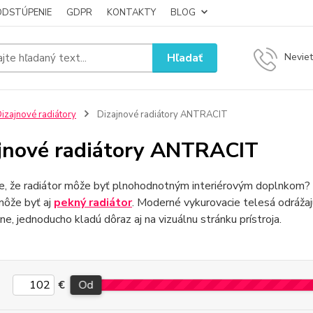
ODSTÚPENIE
GDPR
KONTAKTY
BLOG
Hľadať
Neviet
izajnové radiátory
Dizajnové radiátory ANTRACIT
jnové radiátory ANTRACIT
e, že radiátor môže byť plnohodnotným interiérovým doplnkom? 
môže byť aj
pekný radiátor
. Moderné vykurovacie telesá odrážaj
ne, jednoducho kladú dôraz aj na vizuálnu stránku prístroja.
€
Od