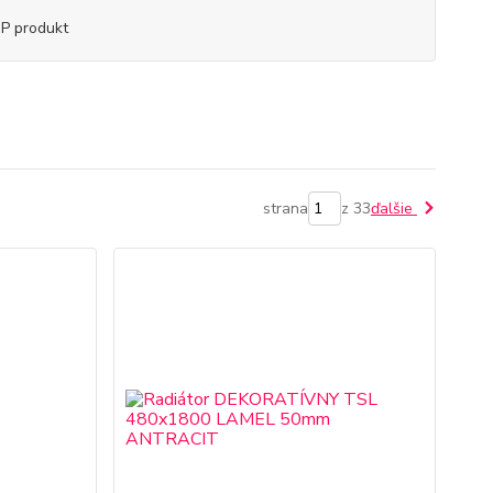
P produkt
strana
z 33
ďalšie