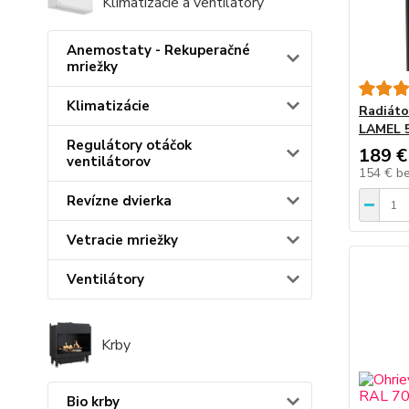
Klimatizácie a ventilátory
Anemostaty - Rekuperačné
mriežky
Klimatizácie
Radiát
LAMEL 
Regulátory otáčok
189 €
ventilátorov
154 €
b
Revízne dvierka
Vetracie mriežky
Ventilátory
Krby
Bio krby