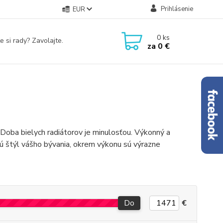
Prihlásenie
EUR
0
ks
e si rady? Zavolajte.
za
0 €
Doba bielych radiátorov je minulosťou. Výkonný a
ú štýl vášho bývania, okrem výkonu sú výrazne
Do
€