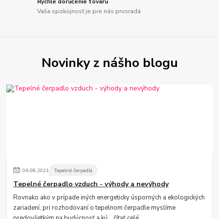
Rýchle doručenie tovaru
Vaša spokojnosť je pre nás prvoradá
Novinky z nášho blogu
06
.
08
.
2021
Tepelné čerpadlá
Tepelné čerpadlo vzduch - výhody a nevýhody
Rovnako ako v prípade iných energeticky úsporných a ekologických
zariadení, pri rozhodovaní o tepelnom čerpadle myslíme
predovšetkým na budúcnosť a kú...
čítať celé