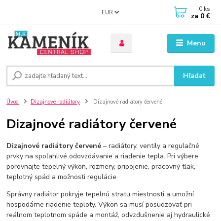
0
ks
EUR
za
0 €
Menu
Hľadať
Úvod
Dizajnové radiátory
Dizajnové radiátory červené
Dizajnové radiátory červené
Dizajnové radiátory červené
– radiátory, ventily a regulačné
prvky na spoľahlivé odovzdávanie a riadenie tepla. Pri výbere
porovnajte tepelný výkon, rozmery, pripojenie, pracovný tlak,
teplotný spád a možnosti regulácie.
Správny radiátor pokryje tepelnú stratu miestnosti a umožní
hospodárne riadenie teploty. Výkon sa musí posudzovať pri
reálnom teplotnom spáde a montáž, odvzdušnenie aj hydraulické