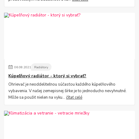
06
.
08
.
2021
Radiátory
Kúpeľňový radiátor - ktorý si vybrať?
Ohrievač je neoddeliteľnou súčasťou každého kúpeľňového
vybavenia. V našej zemepisnej šírke je to jednoducho nevyhnutné.
Môže sa použiť nielen na vyku...
čítať celé