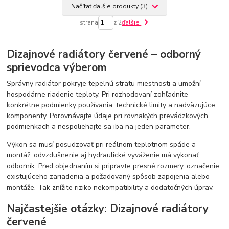
Načítať ďalšie produkty (3)
strana
z 2
ďalšie
Dizajnové radiátory červené – odborný
sprievodca výberom
Správny radiátor pokryje tepelnú stratu miestnosti a umožní
hospodárne riadenie teploty. Pri rozhodovaní zohľadnite
konkrétne podmienky používania, technické limity a nadväzujúce
komponenty. Porovnávajte údaje pri rovnakých prevádzkových
podmienkach a nespoliehajte sa iba na jeden parameter.
Výkon sa musí posudzovať pri reálnom teplotnom spáde a
montáž, odvzdušnenie aj hydraulické vyváženie má vykonať
odborník. Pred objednaním si pripravte presné rozmery, označenie
existujúceho zariadenia a požadovaný spôsob zapojenia alebo
montáže. Tak znížite riziko nekompatibility a dodatočných úprav.
Najčastejšie otázky: Dizajnové radiátory
červené