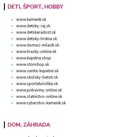
DETI, ŠPORT, HOBBY
www.kamenik.sk
www.detsky-raj.sk
www.detskaradost.sk
www.detsky-hrdina.sk
www.domaci-milacik.sk
www.hracky-online.sk
www.kupelna.shop
www.stonshop.sk
www.sanita-kupelne.sk
www.skolsky-batoh.sk
www.sportaturistika.sk
www.potraviny-online.sk
www.zlatnictvo-online.sk
www.rybarstvo-kamenik.sk
DOM, ZÁHRADA