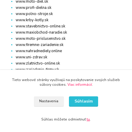
www.moto-diel.sk
www.profi-dielna.sk
www.polno-stroje.sk
www.krby-kotly.sk
www.stavebnictvo-online.sk
www.maxiobchod-naradie.sk
www.moto-prislusenstvo.sk
www.firemne-zariadenie.sk
www.nahradnediely.online
www.uni-zdrav.sk
www.zlatnictvo-online.sk
www.zariadenie-firmy.sk
Tieto webové stránky využívajú na poskytovanie svojich služieb
súbory cookies.
Viac informácií
.
Kontakty
Súhlasím
Nastavenia
WWW.KRBY-KOTLY.SK
Súhlas môžete odmietnuť
tu
.