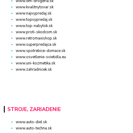
www.dm-drogeria.sk
www.kvalitnytovar.sk
www.najvypredaj.sk
www.topvypredaj.sk
www.top-nabytok.sk
www.proti-skodcom.sk
www.retromaxishop.sk
www.superpredajca.sk
www.spotrebice-domace.sk
www.osvetlenie-svietidla.eu
www.uni-kozmetika.sk
www.zahradnicek.sk
STROJE, ZARIADENIE
www.auto-diel.sk
www.auto-techna.sk