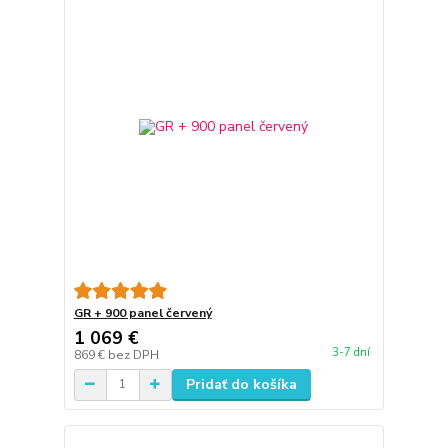
GR + 900 panel červený
1 069 €
3-7 dní
869 €
bez DPH
Pridať do košíka