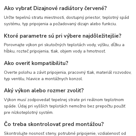
Ako vybrať Dizajnové radiátory červené?
Určte tepelnú stratu miestnosti, dostupný priestor, teplotný spád
systému, typ pripojenia a požadovaný dizajn alebo funkciu.
Ktoré parametre sú pri výbere najdôležitejšie?
Porovnajte výkon pri skutočných teplotách vody, výšku, dĺžku a
hĺbku, rozteč pripojenia, tlak, objem vody a hmotnosť.
Ako overiť kompatibilitu?
Overte polohu a závit pripojenia, pracovný tlak, materiál rozvodov,
typ ventilu, hlavice a montážnych konzol.
Aký výkon alebo rozmer zvoliť?
Výkon musí zodpovedať tepelnej strate pri reálnom teplotnom
spáde. Údaj pri vyšších teplotách nemožno bez prepočtu použiť
pre nízkoteplotný systém.
Čo treba skontrolovať pred montážou?
Skontrolujte nosnosť steny, potrubné pripojenie, vzdialenosť od