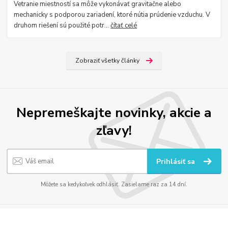
Vetranie miestností sa môže vykonávať gravitačne alebo
mechanicky s podporou zariadení, ktoré nútia prúdenie vzduchu. V
druhom riešení sú použité potr...
čítať celé
Zobraziť všetky články
Nepremeškajte novinky, akcie a
zľavy!
Prihlásiť sa
Môžete sa kedykoľvek odhlásiť. Zasielame raz za 14 dní.