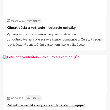
06
.
08
.
2021
Ventilátory
Klimatizácia a vetranie - vetracie mriežky
Výmena vzduchu v dome je nevyhnutnosťou pre
pohodlie bývania a pre zdravie členov domácnosti. Čerstvý vzduch
je privádzaný ventilačným systémom, ktoré...
čítať celé
06
.
08
.
2021
Ventilátory
Potrubné ventilátory - čo sú to a ako fungujú?