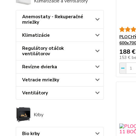
Klimatizácie a ventilátory
Anemostaty - Rekuperačné
mriežky
Klimatizácie
PLOCHÝ
600x70
Regulátory otáčok
188 €
ventilátorov
153 €
b
Revízne dvierka
Vetracie mriežky
Ventilátory
Krby
Bio krby