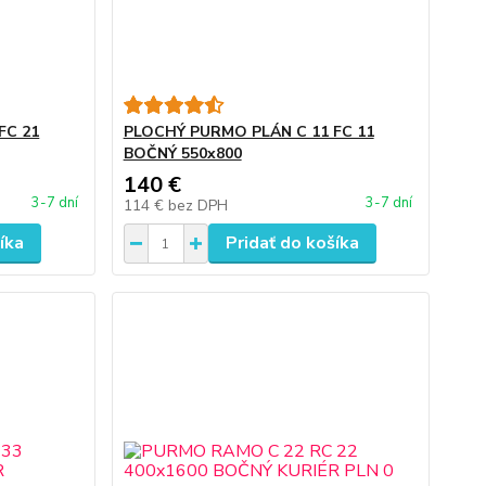
FC 21
PLOCHÝ PURMO PLÁN C 11 FC 11
BOČNÝ 550x800
140 €
3-7 dní
3-7 dní
114 €
bez DPH
íka
Pridať do košíka