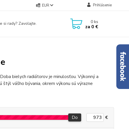
Prihlásenie
EUR
0
ks
e si rady? Zavolajte.
za
0 €
ie
Doba bielych radiátorov je minulosťou. Výkonný a
ú štýl vášho bývania, okrem výkonu sú výrazne
Do
€