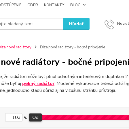
ODSTÚPENIE
GDPR
KONTAKTY
BLOG
Hľadať
Neviet
izajnové radiátory
Dizajnové radiátory - bočné pripojenie
jnové radiátory - bočné pripojen
e, že radiátor môže byť plnohodnotným interiérovým doplnkom? 
môže byť aj
pekný radiátor
. Moderné vykurovacie telesá odrážaj
ne, jednoducho kladú dôraz aj na vizuálnu stránku prístroja.
€
Od