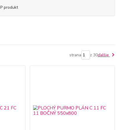
P produkt
strana
z 30
ďalšie