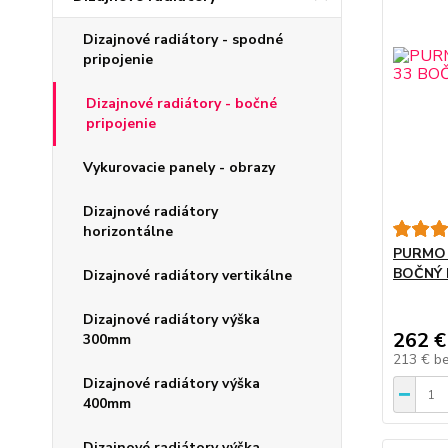
Dizajnové radiátory - spodné
pripojenie
Dizajnové radiátory - bočné
pripojenie
Vykurovacie panely - obrazy
Dizajnové radiátory
horizontálne
PURMO 
BOČNÝ 
Dizajnové radiátory vertikálne
Dizajnové radiátory výška
262 €
300mm
213 €
b
Dizajnové radiátory výška
400mm
Dizajnové radiátory výška