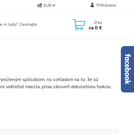
Prihlásenie
EUR
0
ks
e si rady? Zavolajte.
za
0 €
 vynúteným spôsobom, no vzhľadom na to, že sú
 viditeľné miesta, plnia zároveň dekoratívnu funkciu.