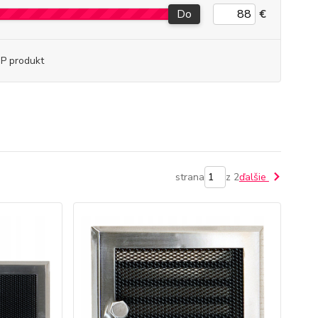
Do
€
P produkt
strana
z 2
ďalšie