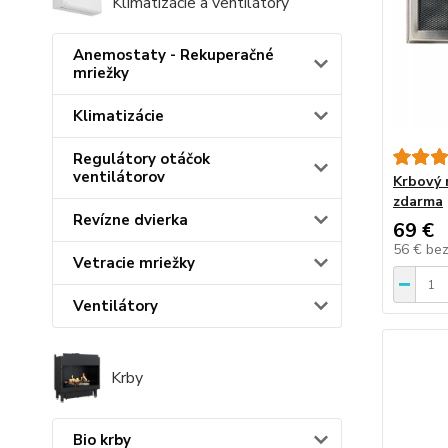
Klimatizácie a ventilátory
Anemostaty - Rekuperačné
mriežky
Klimatizácie
Regulátory otáčok
ventilátorov
Krbový 
zdarma
Revízne dvierka
69 €
56 €
be
Vetracie mriežky
Ventilátory
Krby
Bio krby