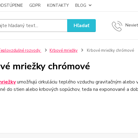
ODSTÚPENIE
GDPR
KONTAKTY
BLOG
Hľadať
Neviet
Teplovzdušné rozvody
Krbové mriežky
Krbové mriežky chrómové
vé mriežky chrómové
mriežky
umožňujú cirkuláciu teplého vzduchu gravitačným alebo
é do stien alebo krbových sopúchov, teda na exponované a dobre