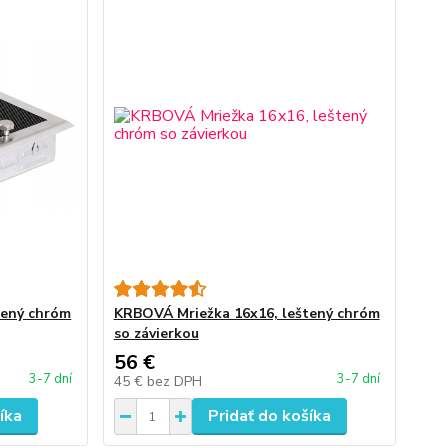
tený chróm
KRBOVÁ Mriežka 16x16, leštený chróm
so závierkou
56 €
3-7 dní
3-7 dní
45 €
bez DPH
íka
Pridať do košíka