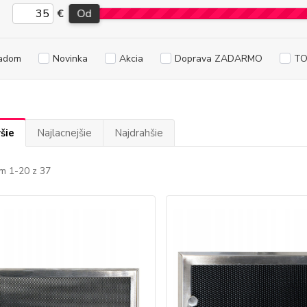
€
Od
adom
Novinka
Akcia
Doprava ZADARMO
TO
šie
Najlacnejšie
Najdrahšie
m 1-20 z 37