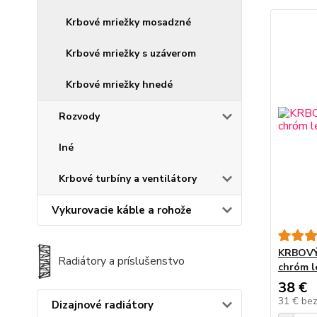
Krbové mriežky mosadzné
Krbové mriežky s uzáverom
Krbové mriežky hnedé
Rozvody
Iné
Krbové turbíny a ventilátory
Vykurovacie káble a rohože
KRBOVÝ
Radiátory a príslušenstvo
chróm l
38 €
31 €
be
Dizajnové radiátory