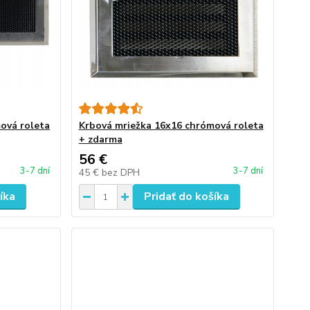
ová roleta
Krbová mriežka 16x16 chrómová roleta
+ zdarma
56 €
3-7 dní
3-7 dní
45 €
bez DPH
íka
Pridať do košíka