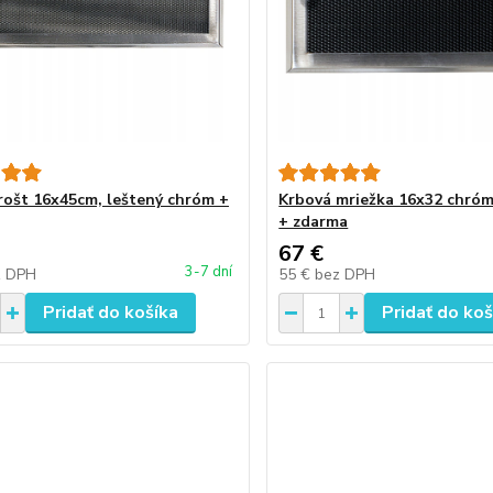
rošt 16x45cm, leštený chróm +
Krbová mriežka 16x32 chróm
+ zdarma
67 €
3-7 dní
z DPH
55 €
bez DPH
Pridať do košíka
Pridať do koš