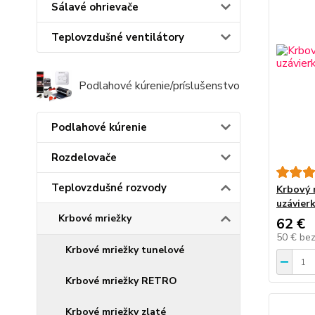
Sálavé ohrievače
Teplovzdušné ventilátory
Podlahové kúrenie/príslušenstvo
Podlahové kúrenie
Rozdelovače
Teplovzdušné rozvody
Krbový 
uzávier
Krbové mriežky
62 €
50 €
be
Krbové mriežky tunelové
Krbové mriežky RETRO
Krbové mriežky zlaté