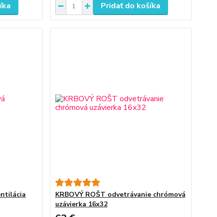
íka
Pridať do košíka
tilácia
KRBOVÝ ROŠT odvetrávanie chrómová
uzávierka 16x32