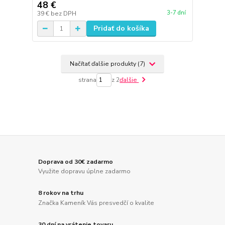
48 €
3-7 dní
39 €
bez DPH
Pridať do košíka
Načítať ďalšie produkty (7)
strana
z 2
ďalšie
Doprava od 30€ zadarmo
Využite dopravu úplne zadarmo
8 rokov na trhu
Značka Kameník Vás presvedčí o kvalite
30 dní na vrátenie tovaru