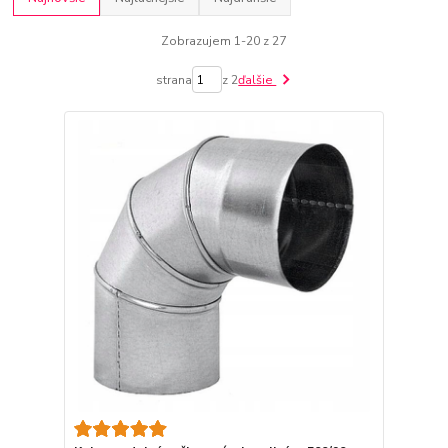
Zobrazujem 1-20 z 27
strana
z 2
ďalšie