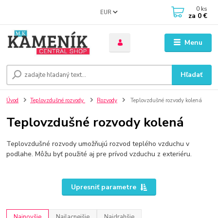
0
ks
EUR
za
0 €
Menu
Hľadať
Úvod
Teplovzdušné rozvody
Rozvody
Teplovzdušné rozvody kolená
Teplovzdušné rozvody kolená
Teplovzdušné rozvody umožňujú rozvod teplého vzduchu v
podlahe. Môžu byť použité aj pre prívod vzduchu z exteriéru.
Upresniť parametre
Najnovšie
Najlacnejšie
Najdrahšie