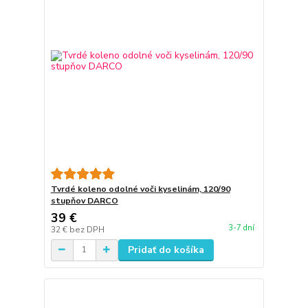
Tvrdé koleno odolné voči kyselinám, 120/90
stupňov DARCO
39 €
3-7 dní
32 €
bez DPH
Pridať do košíka