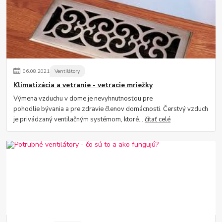
06
.
08
.
2021
Ventilátory
Klimatizácia a vetranie - vetracie mriežky
Výmena vzduchu v dome je nevyhnutnosťou pre
pohodlie bývania a pre zdravie členov domácnosti. Čerstvý vzduch
je privádzaný ventilačným systémom, ktoré...
čítať celé