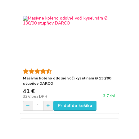
Masívne koleno odolné voči kyselinám Ø 130/90
stupňov DARCO
41 €
3-7 dní
33 €
bez DPH
Pridať do košíka