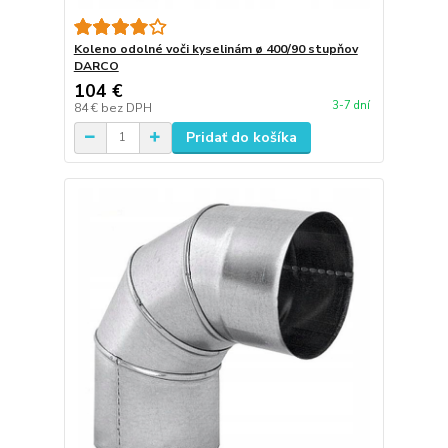
Koleno odolné voči kyselinám ø 400/90 stupňov
DARCO
104 €
3-7 dní
84 €
bez DPH
Pridať do košíka