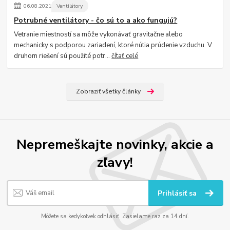
06
.
08
.
2021
Ventilátory
Potrubné ventilátory - čo sú to a ako fungujú?
Vetranie miestností sa môže vykonávať gravitačne alebo
mechanicky s podporou zariadení, ktoré nútia prúdenie vzduchu. V
druhom riešení sú použité potr...
čítať celé
Zobraziť všetky články
Nepremeškajte novinky, akcie a
zľavy!
Prihlásiť sa
Môžete sa kedykoľvek odhlásiť. Zasielame raz za 14 dní.