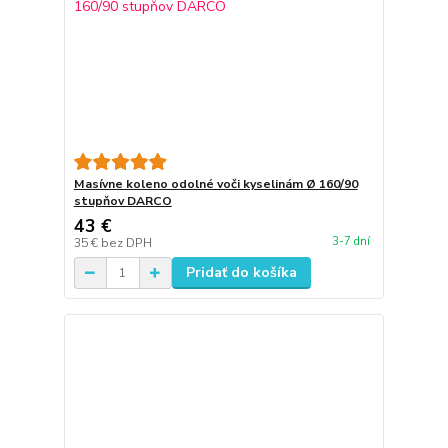
Masívne koleno odolné voči kyselinám Ø 160/90
stupňov DARCO
43 €
3-7 dní
35 €
bez DPH
Pridať do košíka