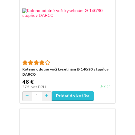
Koleno odolné voči kyselinám Ø 140/90 stupňov
DARCO
46 €
3-7 dní
37 €
bez DPH
Pridať do košíka