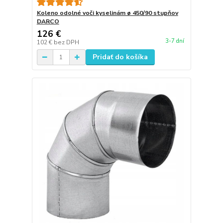
Koleno odolné voči kyselinám ø 450/90 stupňov
DARCO
126 €
3-7 dní
102 €
bez DPH
Pridať do košíka