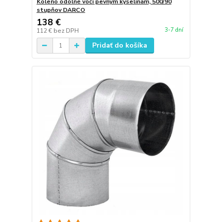
Koleno odolné voči pevným kyselinám, 500/90
stupňov DARCO
138 €
3-7 dní
112 €
bez DPH
Pridať do košíka