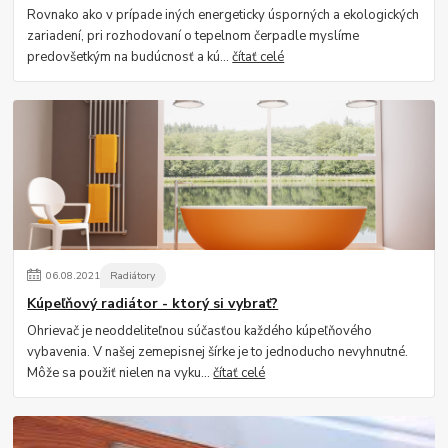
Rovnako ako v prípade iných energeticky úsporných a ekologických
zariadení, pri rozhodovaní o tepelnom čerpadle myslíme
predovšetkým na budúcnosť a kú...
čítať celé
06
.
08
.
2021
Radiátory
Kúpeľňový radiátor - ktorý si vybrať?
Ohrievač je neoddeliteľnou súčasťou každého kúpeľňového
vybavenia. V našej zemepisnej šírke je to jednoducho nevyhnutné.
Môže sa použiť nielen na vyku...
čítať celé