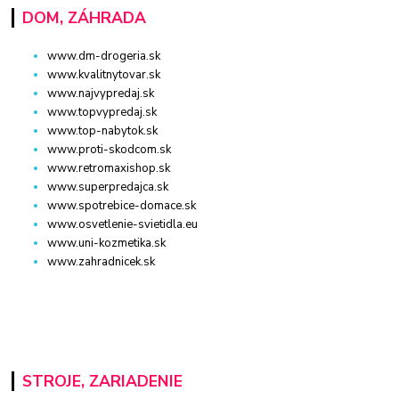
DOM, ZÁHRADA
www.dm-drogeria.sk
www.kvalitnytovar.sk
www.najvypredaj.sk
www.topvypredaj.sk
www.top-nabytok.sk
www.proti-skodcom.sk
www.retromaxishop.sk
www.superpredajca.sk
www.spotrebice-domace.sk
www.osvetlenie-svietidla.eu
www.uni-kozmetika.sk
www.zahradnicek.sk
STROJE, ZARIADENIE