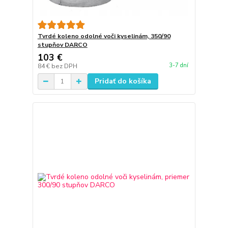
Tvrdé koleno odolné voči kyselinám, 350/90
stupňov DARCO
103 €
3-7 dní
84 €
bez DPH
Pridať do košíka