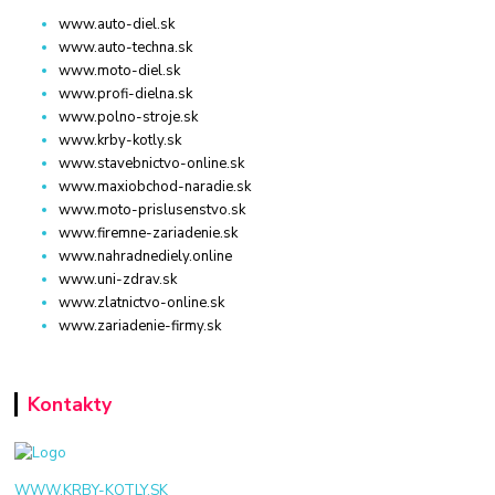
www.auto-diel.sk
www.auto-techna.sk
www.moto-diel.sk
www.profi-dielna.sk
www.polno-stroje.sk
www.krby-kotly.sk
www.stavebnictvo-online.sk
www.maxiobchod-naradie.sk
www.moto-prislusenstvo.sk
www.firemne-zariadenie.sk
www.nahradnediely.online
www.uni-zdrav.sk
www.zlatnictvo-online.sk
www.zariadenie-firmy.sk
Kontakty
WWW.KRBY-KOTLY.SK