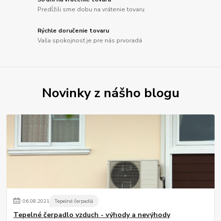
Predĺžili sme dobu na vrátenie tovaru
Rýchle doručenie tovaru
Vaša spokojnosť je pre nás prvoradá
Novinky z nášho blogu
06
.
08
.
2021
Tepelné čerpadlá
Tepelné čerpadlo vzduch - výhody a nevýhody