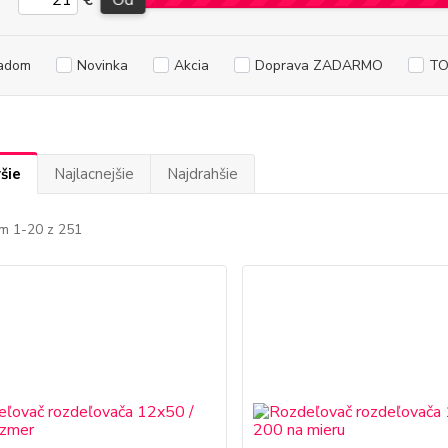
€
Od
adom
Novinka
Akcia
Doprava ZADARMO
TO
šie
Najlacnejšie
Najdrahšie
m 1-20 z 251