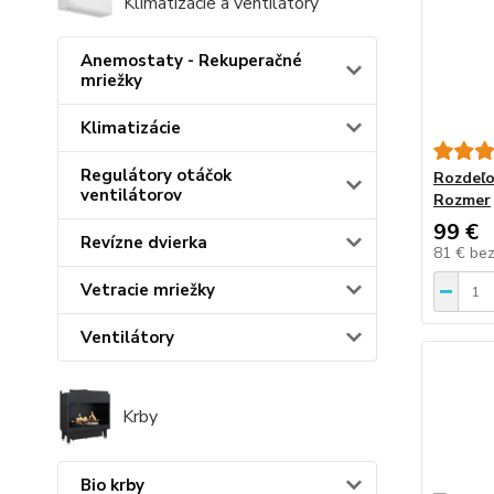
Klimatizácie a ventilátory
Anemostaty - Rekuperačné
mriežky
Klimatizácie
Regulátory otáčok
Rozdeľo
ventilátorov
Rozmer
99 €
Revízne dvierka
81 €
be
Vetracie mriežky
Ventilátory
Krby
Bio krby