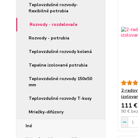
Teplovzdušné rozvody-
flexibilné potrubia
Rozvody - rozdelovače
Rozvody - potrubia
Teplovzdušné rozvody kolená
Tepelne izolované potrubia
Teplovzdušné rozvody 150x50
mm
2-radov
izolova
Teplovzdušné rozvody T-kusy
111 €
90 €
be
Mriežky-difúzory
Iné