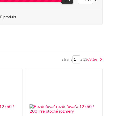
Do
€
P produkt
strana
z 13
ďalšie