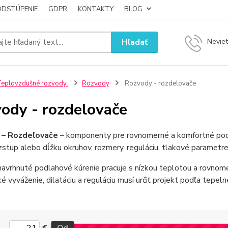
ODSTÚPENIE
GDPR
KONTAKTY
BLOG
Hľadať
Neviet
Teplovzdušné rozvody
Rozvody
Rozvody - rozdelovače
ody - rozdelovače
 – Rozdeľovače
– komponenty pre rovnomerné a komfortné podl
zstup alebo dĺžku okruhov, rozmery, reguláciu, tlakové parametr
avrhnuté podlahové kúrenie pracuje s nízkou teplotou a rovnom
ké vyváženie, dilatáciu a reguláciu musí určiť projekt podľa tepeln