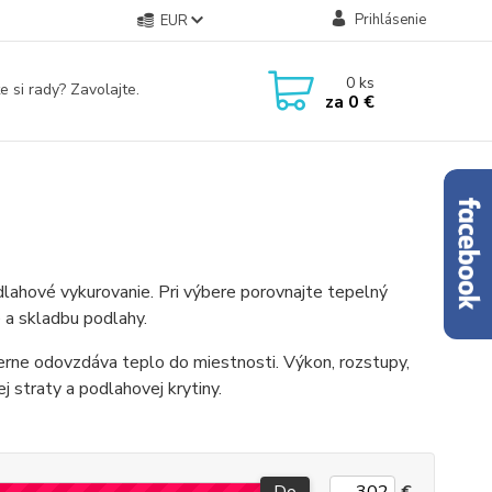
Prihlásenie
EUR
0
ks
e si rady? Zavolajte.
za
0 €
ahové vykurovanie. Pri výbere porovnajte tepelný
e a skladbu podlahy.
erne odovzdáva teplo do miestnosti. Výkon, rozstupy,
ej straty a podlahovej krytiny.