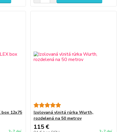
X box 12x75
Izolovaná vlnitá rúrka Wurth,
rozdelená na 50 metrov
115 €
3-7 dní
3-7 dní