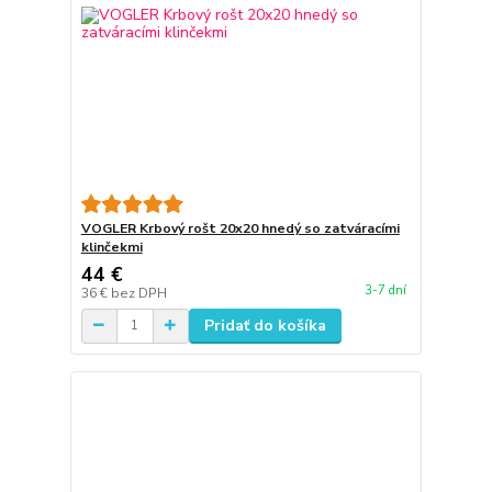
VOGLER Krbový rošt 20x20 hnedý so zatváracími
klinčekmi
44 €
3-7 dní
36 €
bez DPH
Pridať do košíka