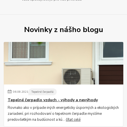
Novinky z nášho blogu
06
.
08
.
2021
Tepelné čerpadlá
Tepelné čerpadlo vzduch - výhody a nevýhody
Rovnako ako v prípade iných energeticky úsporných a ekologických
zariadení, pri rozhodovaní o tepelnom čerpadle myslíme
predovšetkým na budúcnosť a kú...
čítať celé