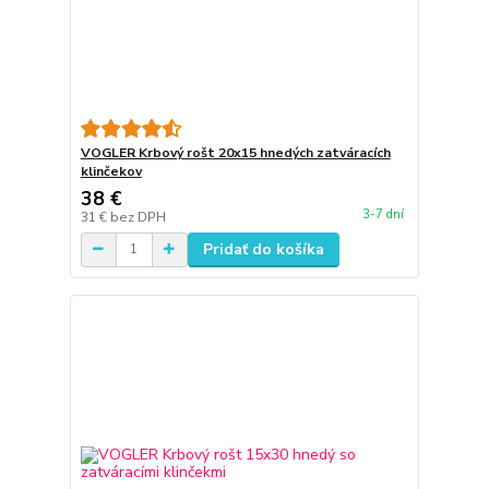
VOGLER Krbový rošt 20x15 hnedých zatváracích
klinčekov
38 €
3-7 dní
31 €
bez DPH
Pridať do košíka