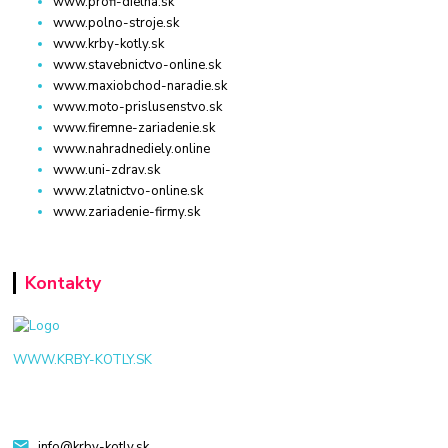
www.profi-dielna.sk
www.polno-stroje.sk
www.krby-kotly.sk
www.stavebnictvo-online.sk
www.maxiobchod-naradie.sk
www.moto-prislusenstvo.sk
www.firemne-zariadenie.sk
www.nahradnediely.online
www.uni-zdrav.sk
www.zlatnictvo-online.sk
www.zariadenie-firmy.sk
Kontakty
WWW.KRBY-KOTLY.SK
info@krby-kotly.sk