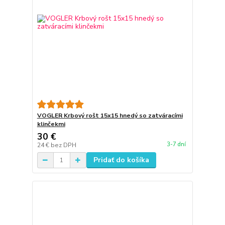
VOGLER Krbový rošt 15x15 hnedý so zatváracími
klinčekmi
30 €
3-7 dní
24 €
bez DPH
Pridať do košíka