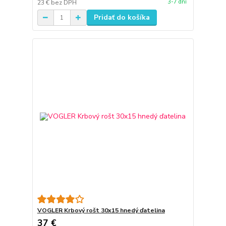
3-7 dní
23 €
bez DPH
Pridať do košíka
VOGLER Krbový rošt 30x15 hnedý ďatelina
37 €