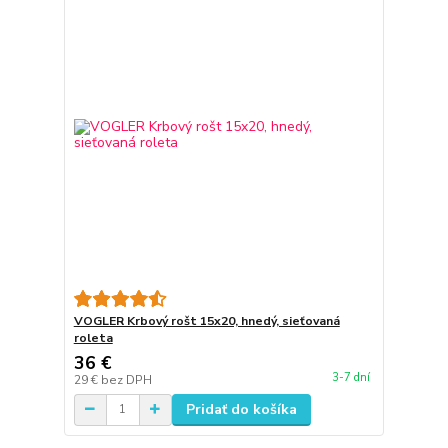
VOGLER Krbový rošt 15x20, hnedý, sieťovaná
roleta
36 €
3-7 dní
29 €
bez DPH
Pridať do košíka