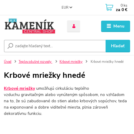
0
ks
EUR
za
0 €
Menu
Hľadať
Úvod
Teplovzdušné rozvody
Krbové mriežky
Krbové mriežky hnedé
Krbové mriežky hnedé
Krbové mriežky
umožňujú cirkuláciu teplého
vzduchu gravitačným alebo vynúteným spôsobom, no vzhľadom
na to, že sú zabudované do stien alebo krbových sopúchov, teda
na exponované a dobre viditeľné miesta, plnia zároveň
dekoratívnu funkciu.