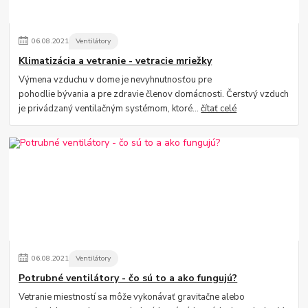
06
.
08
.
2021
Ventilátory
Klimatizácia a vetranie - vetracie mriežky
Výmena vzduchu v dome je nevyhnutnosťou pre
pohodlie bývania a pre zdravie členov domácnosti. Čerstvý vzduch
je privádzaný ventilačným systémom, ktoré...
čítať celé
06
.
08
.
2021
Ventilátory
Potrubné ventilátory - čo sú to a ako fungujú?
Vetranie miestností sa môže vykonávať gravitačne alebo