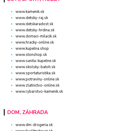
www.kamenik.sk
www.detsky-raj.sk
www.detskaradost.sk
www.detsky-hrdina.sk
www.domaci-milacik.sk
www.hracky-online.sk
www.kupelna.shop
www.stonshop.sk
www.sanita-kupelne.sk
www.skolsky-batoh.sk
www.sportaturistika.sk
www.potraviny-online.sk
www.zlatnictvo-online.sk
www.rybarstvo-kamenik.sk
DOM, ZÁHRADA
www.dm-drogeria.sk