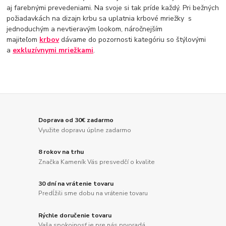
aj farebnými prevedeniami. Na svoje si tak príde každý. Pri bežných
požiadavkách na dizajn krbu sa uplatnia krbové mriežky s
jednoduchým a nevtieravým lookom, náročnejším
majiteľom
krbov
dávame do pozornosti kategóriu so štýlovými
a
exkluzívnymi mriežkami
.
Doprava od 30€ zadarmo
Využite dopravu úplne zadarmo
8 rokov na trhu
Značka Kameník Vás presvedčí o kvalite
30 dní na vrátenie tovaru
Predĺžili sme dobu na vrátenie tovaru
Rýchle doručenie tovaru
Vaša spokojnosť je pre nás prvoradá