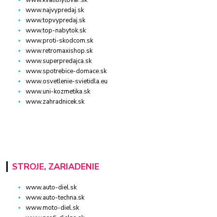
www.kvalitnytovar.sk
www.najvypredaj.sk
www.topvypredaj.sk
www.top-nabytok.sk
www.proti-skodcom.sk
www.retromaxishop.sk
www.superpredajca.sk
www.spotrebice-domace.sk
www.osvetlenie-svietidla.eu
www.uni-kozmetika.sk
www.zahradnicek.sk
STROJE, ZARIADENIE
www.auto-diel.sk
www.auto-techna.sk
www.moto-diel.sk