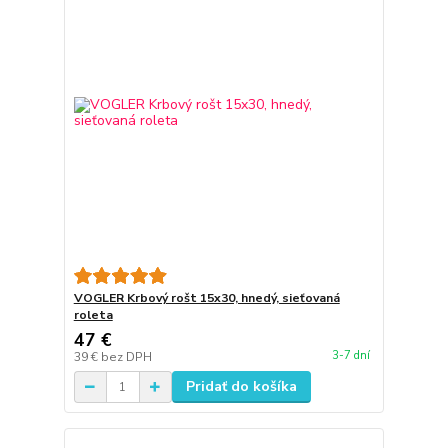
VOGLER Krbový rošt 15x30, hnedý, sieťovaná
roleta
47 €
3-7 dní
39 €
bez DPH
Pridať do košíka