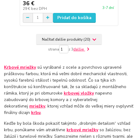
36 €
3-7 dní
29 €
bez DPH
Pridať do košíka
Načítať ďalšie produkty (20)
strana
z 3
ďalšie
Krbové mriežky
sú vyrábané z ocele a povrchovo upravené
práškovou farbou, ktorá má veľmi dobré mechanické vlastnosti,
vysokú farebnú stálosť i tepelnú odolnosť. Čo sa týka ich
konštrukcie sú konštruované tak, že sa skladajú z montážneho
rámika, ktorý je pri obmurovke
krbovej vložky
napevno
zabudovaný do krbovej komory a z vyberateľnej
dekoratívnej
mriežky
, ktorej vzhľad môže do veľkej miery ovplyvniť
finálny dizajn
krbu
.
Keďže by bola škoda pokaziť takýmto „drobným detailom“ vzhľad
krbu, ponúkame vám atraktívne
krbové mriežky
so žalúziou, bez
žalúzií i tunelové mriežky. Samozrejme nielen s rôznymi tvarmi, ale