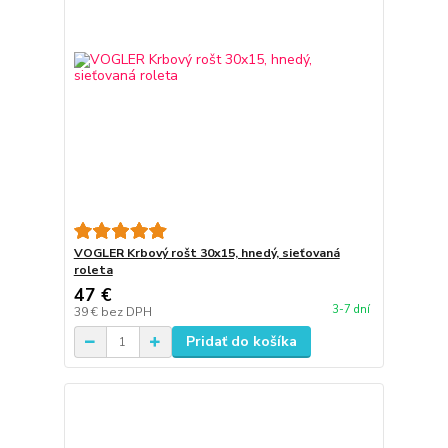
VOGLER Krbový rošt 30x15, hnedý, sieťovaná
roleta
47 €
3-7 dní
39 €
bez DPH
Pridať do košíka