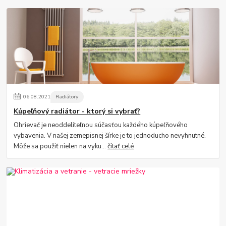
06
.
08
.
2021
Radiátory
Kúpeľňový radiátor - ktorý si vybrať?
Ohrievač je neoddeliteľnou súčasťou každého kúpeľňového
vybavenia. V našej zemepisnej šírke je to jednoducho nevyhnutné.
Môže sa použiť nielen na vyku...
čítať celé