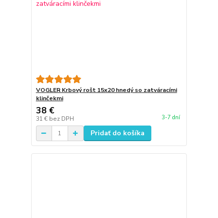
VOGLER Krbový rošt 15x20 hnedý so zatváracími
klinčekmi
38 €
3-7 dní
31 €
bez DPH
Pridať do košíka