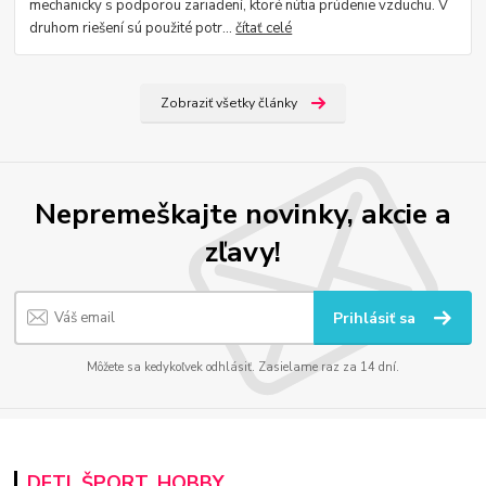
mechanicky s podporou zariadení, ktoré nútia prúdenie vzduchu. V
druhom riešení sú použité potr...
čítať celé
Zobraziť všetky články
Nepremeškajte novinky, akcie a
zľavy!
Prihlásiť sa
Môžete sa kedykoľvek odhlásiť. Zasielame raz za 14 dní.
DETI, ŠPORT, HOBBY