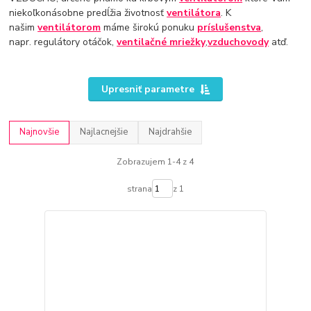
niekoľkonásobne predĺžia životnosť
ventilátora
. K
našim
ventilátorom
máme širokú ponuku
príslušenstva
,
napr. regulátory otáčok,
ventilačné mriežky
,
vzduchovody
atď.
Upresniť parametre
Najnovšie
Najlacnejšie
Najdrahšie
Zobrazujem 1-4 z 4
strana
z 1