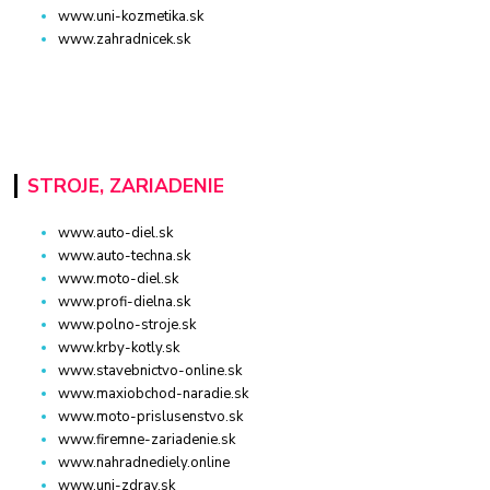
www.uni-kozmetika.sk
www.zahradnicek.sk
STROJE, ZARIADENIE
www.auto-diel.sk
www.auto-techna.sk
www.moto-diel.sk
www.profi-dielna.sk
www.polno-stroje.sk
www.krby-kotly.sk
www.stavebnictvo-online.sk
www.maxiobchod-naradie.sk
www.moto-prislusenstvo.sk
www.firemne-zariadenie.sk
www.nahradnediely.online
www.uni-zdrav.sk