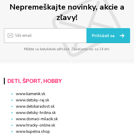
Nepremeškajte novinky, akcie a
zľavy!
Prihlásiť sa
Môžete sa kedykoľvek odhlásiť. Zasielame raz za 14 dní.
DETI, ŠPORT, HOBBY
www.kamenik.sk
www.detsky-raj.sk
www.detskaradost.sk
www.detsky-hrdina.sk
www.domaci-milacik.sk
www.hracky-online.sk
www.kupelna.shop