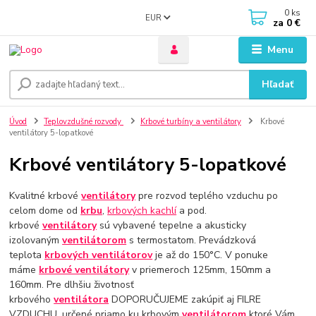
0
ks
EUR
za
0 €
Menu
Hľadať
Úvod
Teplovzdušné rozvody
Krbové turbíny a ventilátory
Krbové
ventilátory 5-lopatkové
Krbové ventilátory 5-lopatkové
Kvalitné krbové
ventilátory
pre rozvod teplého vzduchu po
celom dome od
krbu
,
krbových kachlí
a pod.
krbové
ventilátory
sú vybavené tepelne a akusticky
izolovaným
ventilátorom
s termostatom. Prevádzková
teplota
krbových ventilátorov
je až do 150°C. V ponuke
máme
krbové ventilátory
v priemeroch 125mm, 150mm a
160mm. Pre dlhšiu životnosť
krbového
ventilátora
DOPORUČUJEME zakúpiť aj FILRE
VZDUCHU, určené priamo ku krbovým
ventilátorom
ktoré Vám