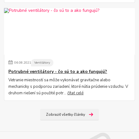
06
.
08
.
2021
Ventilátory
Potrubné ventilátory - čo sú to a ako fungujú?
Vetranie miestností sa môže vykonávať gravitačne alebo
mechanicky s podporou zariadení, ktoré nútia prúdenie vzduchu. V
druhom riešení sú použité potr...
čítať celé
Zobraziť všetky články