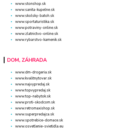
www.stonshop.sk
www.sanita-kupelne.sk
www.skolsky-batoh.sk
www.sportaturistika.sk
www.potraviny-online.sk
www.zlatnictvo-online.sk
www.rybarstvo-kamenik.sk
DOM, ZÁHRADA
www.dm-drogeria.sk
www.kvalitnytovar.sk
www.najvypredaj.sk
www.topvypredaj.sk
www.top-nabytok.sk
www.proti-skodcom.sk
www.retromaxishop.sk
www.superpredajca.sk
www.spotrebice-domace.sk
www.osvetlenie-svietidla.eu