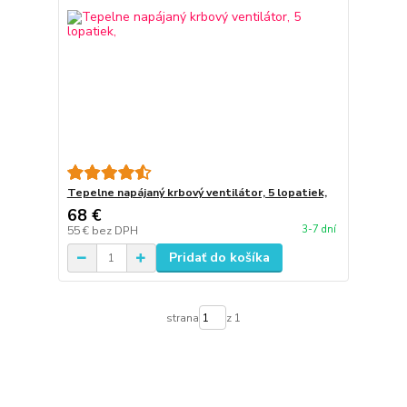
Tepelne napájaný krbový ventilátor, 5 lopatiek,
68 €
3-7 dní
55 €
bez DPH
Pridať do košíka
strana
z 1