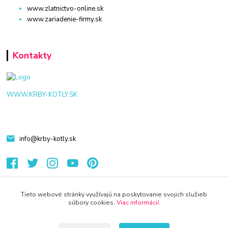
www.zlatnictvo-online.sk
www.zariadenie-firmy.sk
Kontakty
WWW.KRBY-KOTLY.SK
info@krby-kotly.sk
Tieto webové stránky využívajú na poskytovanie svojich služieb
súbory cookies.
Viac informácií
.
© 2024 Všetky práva vyhradené KAMENIK.SK
Vytvorené na
Eshop-rychlo.sk