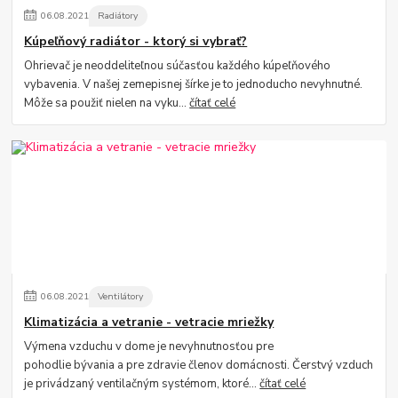
06
.
08
.
2021
Radiátory
Kúpeľňový radiátor - ktorý si vybrať?
Ohrievač je neoddeliteľnou súčasťou každého kúpeľňového
vybavenia. V našej zemepisnej šírke je to jednoducho nevyhnutné.
Môže sa použiť nielen na vyku...
čítať celé
06
.
08
.
2021
Ventilátory
Klimatizácia a vetranie - vetracie mriežky
Výmena vzduchu v dome je nevyhnutnosťou pre
pohodlie bývania a pre zdravie členov domácnosti. Čerstvý vzduch
je privádzaný ventilačným systémom, ktoré...
čítať celé