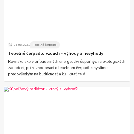
06
.
08
.
2021
Tepelné čerpadlá
Tepelné čerpadlo vzduch - výhody a nevýhody
Rovnako ako v prípade iných energeticky úsporných a ekologických
zariadení, pri rozhodovaní o tepelnom čerpadle myslíme
predovšetkým na budúcnosť a kú...
čítať celé