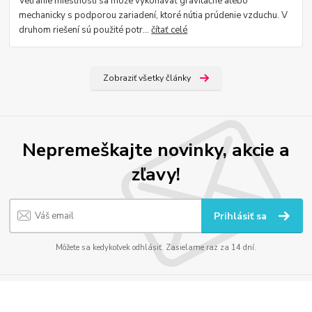
Vetranie miestností sa môže vykonávať gravitačne alebo
mechanicky s podporou zariadení, ktoré nútia prúdenie vzduchu. V
druhom riešení sú použité potr...
čítať celé
Zobraziť všetky články
Nepremeškajte novinky, akcie a
zľavy!
Prihlásiť sa
Môžete sa kedykoľvek odhlásiť. Zasielame raz za 14 dní.