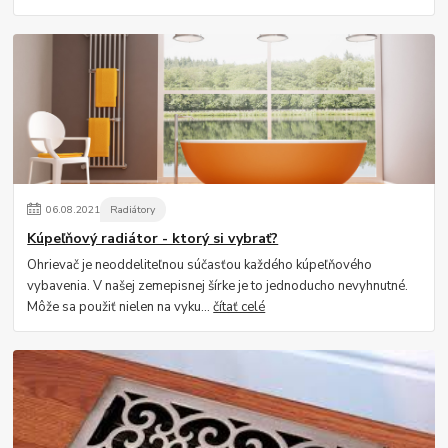
06
.
08
.
2021
Radiátory
Kúpeľňový radiátor - ktorý si vybrať?
Ohrievač je neoddeliteľnou súčasťou každého kúpeľňového
vybavenia. V našej zemepisnej šírke je to jednoducho nevyhnutné.
Môže sa použiť nielen na vyku...
čítať celé