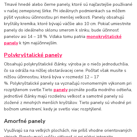
Tmavé hnedé alebo čierne panely, ktoré sú najčastejšie používané
v našej zemepisnej šírke. Pri ideálnych podmienkach sa môžem
pýšiť vysokou účinnosťou pri menšej veľkosti. Panely obsahujú
kryštály kremíka, ktoré bývajú väčšie ako 10 cm. Pokiaľ umiestnite
panely do ideálneho sklonu smerom k slnku, bude účinnosť
panelov asi 14 – 18 %. Vďaka tomu patria
monokryštalické
panely
k tým najúčinnejším.
Polykryštalické panely
Obsahujú polykryštalické články, výroba je o niečo jednoduchšia,
čo sa odráža na nižšej obstarávacej cene. Počítať však musíte s
nižšou účinnosťou, ktorá býva v rozmedzí 12 – 17
%. Polykryštalické panely sa vyznačujú rovnomerným výkonom pri
rozptýlenom svetle.Tieto
panely
poznáte podľa modrého odtieňa,
jednotlivé články majú rozdielnu veľkosť a samotné panely sú
zložené z mnohých menších kryštálov. Tieto panely sú vhodné pri
bočnom umiestnení, kedy je svetlo viac rozptýlené.
Amorfné panely
Využívajú sa na veľkých plochách, nie príliš vhodne orientovaných
striech. Panely majú vyššiu citlivosť aj pri nízkej intenzite