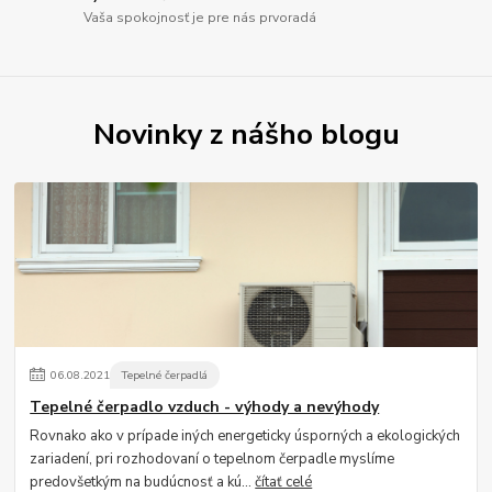
Vaša spokojnosť je pre nás prvoradá
Novinky z nášho blogu
06
.
08
.
2021
Tepelné čerpadlá
Tepelné čerpadlo vzduch - výhody a nevýhody
Rovnako ako v prípade iných energeticky úsporných a ekologických
zariadení, pri rozhodovaní o tepelnom čerpadle myslíme
predovšetkým na budúcnosť a kú...
čítať celé