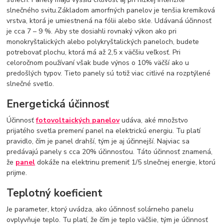
slnečného svitu.Základom amorfných panelov je tenšia kremíková
vrstva, ktorá je umiestnená na fólii alebo skle. Udávaná účinnosť
je cca 7 – 9 %. Aby ste dosiahli rovnaký výkon ako pri
monokryštalických alebo polykryštalických paneloch, budete
potrebovať plochu, ktorá má až 2,5 x väčšiu veľkosť. Pri
celoročnom používaní však bude výnos o 10% väčší ako u
predošlých typov. Tieto panely sú totiž viac citlivé na rozptýlené
slnečné svetlo.
Energetická účinnosť
Účinnosť
fotovoltaických panelov
udáva, aké množstvo
prijatého svetla premení panel na elektrickú energiu. Tu platí
pravidlo, čím je panel drahší, tým je aj účinnejší. Najviac sa
predávajú panely s cca 20% účinnosťou. Táto účinnosť znamená,
že
panel
dokáže na elektrinu premeniť 1/5 slnečnej energie, ktorú
prijme.
Teplotný koeficient
Je parameter, ktorý uvádza, ako účinnosť solárneho panelu
ovplyvňuje teplo. Tu platí, že čím je teplo väčšie, tým je účinnosť