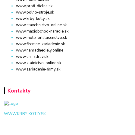
www.profi-dielna.sk
www.polno-stroje.sk
www.krby-kotly.sk
www.stavebnictvo-online.sk
www.maxiobchod-naradie.sk
www.moto-prislusenstvo.sk
www.firemne-zariadenie.sk
www.nahradnediely.online
www.uni-zdrav.sk
www.zlatnictvo-online.sk
www.zariadenie-firmy.sk
Kontakty
WWW.KRBY-KOTLY.SK