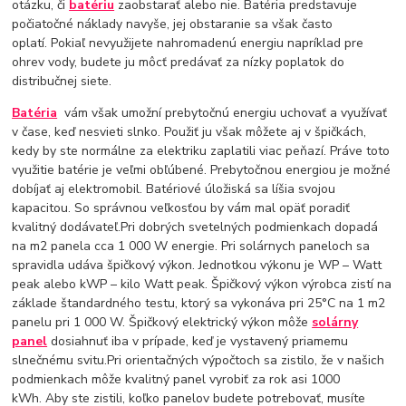
otázku, či
batériu
zaobstarať alebo nie. Batéria predstavuje
počiatočné náklady navyše, jej obstaranie sa však často
oplatí. Pokiaľ nevyužijete nahromadenú energiu napríklad pre
ohrev vody, budete ju môcť predávať za nízky poplatok do
distribučnej siete.
Batéria
vám však umožní prebytočnú energiu uchovať a využívať
v čase, keď nesvieti slnko. Použiť ju však môžete aj v špičkách,
kedy by ste normálne za elektriku zaplatili viac peňazí. Práve toto
využitie batérie je veľmi obľúbené. Prebytočnou energiou je možné
dobíjať aj elektromobil. Batériové úložiská sa líšia svojou
kapacitou. So správnou veľkosťou by vám mal opäť poradiť
kvalitný dodávateľ.Pri dobrých svetelných podmienkach dopadá
na m2 panela cca 1 000 W energie. Pri solárnych paneloch sa
spravidla udáva špičkový výkon. Jednotkou výkonu je WP – Watt
peak alebo kWP – kilo Watt peak. Špičkový výkon výrobca zistí na
základe štandardného testu, ktorý sa vykonáva pri 25°C na 1 m2
panelu pri 1 000 W. Špičkový elektrický výkon môže
solárny
panel
dosiahnuť iba v prípade, keď je vystavený priamemu
slnečnému svitu.Pri orientačných výpočtoch sa zistilo, že v našich
podmienkach môže kvalitný panel vyrobiť za rok asi 1000
kWh. Aby ste zistili, koľko panelov budete potrebovať, musíte