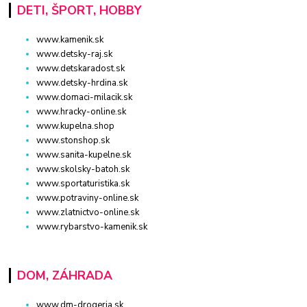
DETI, ŠPORT, HOBBY
www.kamenik.sk
www.detsky-raj.sk
www.detskaradost.sk
www.detsky-hrdina.sk
www.domaci-milacik.sk
www.hracky-online.sk
www.kupelna.shop
www.stonshop.sk
www.sanita-kupelne.sk
www.skolsky-batoh.sk
www.sportaturistika.sk
www.potraviny-online.sk
www.zlatnictvo-online.sk
www.rybarstvo-kamenik.sk
DOM, ZÁHRADA
www.dm-drogeria.sk