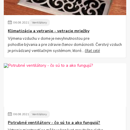
06
.
08
.
2021
Ventilátory
Klimatizácia a vetranie - vetracie mriežky
Výmena vzduchu v dome je nevyhnutnosťou pre
pohodlie bývania a pre zdravie členov domácnosti. Čerstvý vzduch
je privádzaný ventilačným systémom, ktoré...
čítať celé
06
.
08
.
2021
Ventilátory
Potrubné ventilátory - čo sú to a ako fungujú?