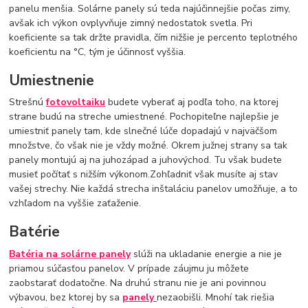
panelu menšia. Solárne panely sú teda najúčinnejšie počas zimy,
avšak ich výkon ovplyvňuje zimný nedostatok svetla. Pri
koeficiente sa tak držte pravidla, čím nižšie je percento teplotného
koeficientu na °C, tým je účinnosť vyššia.
Umiestnenie
Strešnú
fotovoltaiku
budete vyberať aj podľa toho, na ktorej
strane budú na streche umiestnené. Pochopiteľne najlepšie je
umiestniť panely tam, kde slnečné lúče dopadajú v najväčšom
množstve, čo však nie je vždy možné. Okrem južnej strany sa tak
panely montujú aj na juhozápad a juhovýchod. Tu však budete
musieť počítať s nižším výkonom.Zohľadniť však musíte aj stav
vašej strechy. Nie každá strecha inštaláciu panelov umožňuje, a to
vzhľadom na vyššie zaťaženie.
Batérie
Batéria na solárne panely
slúži na ukladanie energie a nie je
priamou súčasťou panelov. V prípade záujmu ju môžete
zaobstarať dodatočne. Na druhú stranu nie je ani povinnou
výbavou, bez ktorej by sa
panely
nezaobišli. Mnohí tak riešia