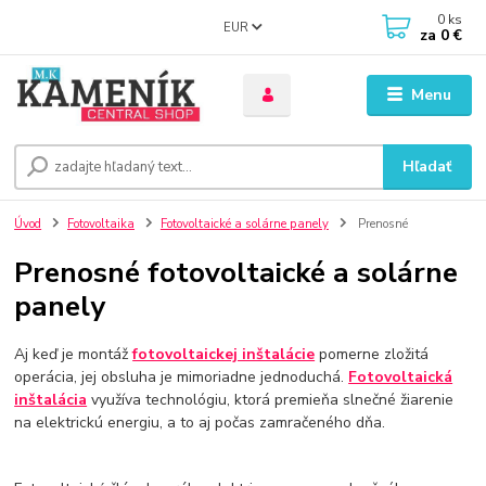
0
ks
EUR
za
0 €
Menu
Hľadať
Úvod
Fotovoltaika
Fotovoltaické a solárne panely
Prenosné
Prenosné fotovoltaické a solárne
panely
Aj keď je montáž
fotovoltaickej inštalácie
pomerne zložitá
operácia, jej obsluha je mimoriadne jednoduchá.
Fotovoltaická
inštalácia
využíva technológiu, ktorá premieňa slnečné žiarenie
na elektrickú energiu, a to aj počas zamračeného dňa.