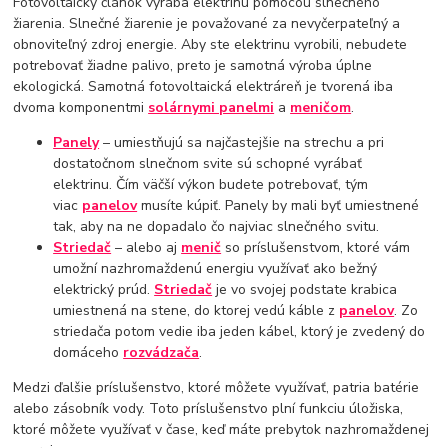
Fotovoltaický článok vyrába elektrinu pomocou slnečného
žiarenia. Slnečné žiarenie je považované za nevyčerpateľný a
obnoviteľný zdroj energie. Aby ste elektrinu vyrobili, nebudete
potrebovať žiadne palivo, preto je samotná výroba úplne
ekologická. Samotná fotovoltaická elektráreň je tvorená iba
dvoma komponentmi
solárnymi panelmi
a
meničom
.
Panely
– umiestňujú sa najčastejšie na strechu a pri
dostatočnom slnečnom svite sú schopné vyrábať
elektrinu. Čím väčší výkon budete potrebovať, tým
viac
panelov
musíte kúpiť. Panely by mali byť umiestnené
tak, aby na ne dopadalo čo najviac slnečného svitu.
Striedač
– alebo aj
menič
so príslušenstvom, ktoré vám
umožní nazhromaždenú energiu využívať ako bežný
elektrický prúd.
Striedač
je vo svojej podstate krabica
umiestnená na stene, do ktorej vedú káble z
panelov
. Zo
striedača potom vedie iba jeden kábel, ktorý je zvedený do
domáceho
rozvádzača
.
Medzi ďalšie príslušenstvo, ktoré môžete využívať, patria batérie
alebo zásobník vody. Toto príslušenstvo plní funkciu úložiska,
ktoré môžete využívať v čase, keď máte prebytok nazhromaždenej