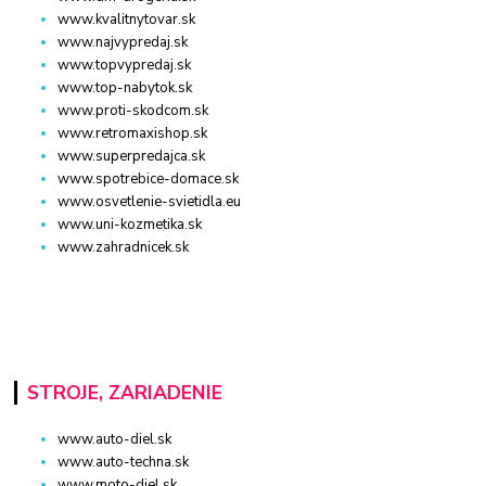
www.kvalitnytovar.sk
www.najvypredaj.sk
www.topvypredaj.sk
www.top-nabytok.sk
www.proti-skodcom.sk
www.retromaxishop.sk
www.superpredajca.sk
www.spotrebice-domace.sk
www.osvetlenie-svietidla.eu
www.uni-kozmetika.sk
www.zahradnicek.sk
STROJE, ZARIADENIE
www.auto-diel.sk
www.auto-techna.sk
www.moto-diel.sk