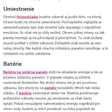
Umiestnenie
Strešnú
fotovoltaiku
budete vyberať aj podľa toho, na ktorej
strane budú na streche umiestnené. Pochopiteľne najlepšie je
umiestniť panely tam, kde slnečné lúče dopadajú v najväčšom
množstve, čo však nie je vždy možné. Okrem južnej strany sa tak
panely montujú aj na juhozápad a juhovýchod. Tu však budete
musieť počítať s nižším výkonom.Zohľadniť však musíte aj stav
vašej strechy. Nie každá strecha inštaláciu panelov umožňuje, a to
vzhľadom na vyššie zaťaženie.
Batérie
Batéria na solárne panely
slúži na ukladanie energie a nie je
priamou súčasťou panelov. V prípade záujmu ju môžete
zaobstarať dodatočne. Na druhú stranu nie je ani povinnou
výbavou, bez ktorej by sa
panely
nezaobišli. Mnohí tak riešia
otázku, či
batériu
zaobstarať alebo nie. Batéria predstavuje
počiatočné náklady navyše, jej obstaranie sa však často
oplatí. Pokiaľ nevyužijete nahromadenú energiu napríklad pre
ohrev vody, budete ju môcť predávať za nízky poplatok do