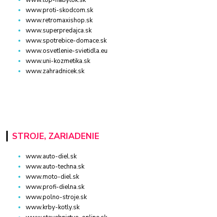
www.proti-skodcom.sk
www.retromaxishop.sk
www.superpredajca.sk
www.spotrebice-domace.sk
www.osvetlenie-svietidla.eu
www.uni-kozmetika.sk
www.zahradnicek.sk
STROJE, ZARIADENIE
www.auto-diel.sk
www.auto-techna.sk
www.moto-diel.sk
www.profi-dielna.sk
www.polno-stroje.sk
www.krby-kotly.sk