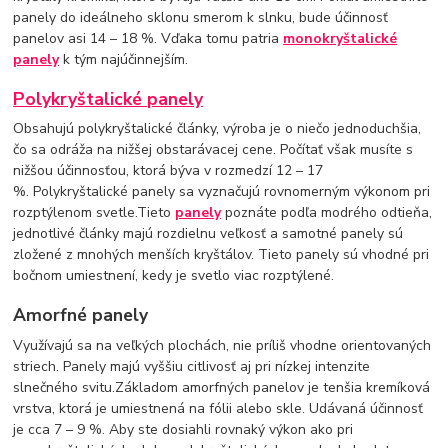
panely do ideálneho sklonu smerom k slnku, bude účinnosť
panelov asi 14 – 18 %. Vďaka tomu patria
monokryštalické
panely
k tým najúčinnejším.
Polykryštalické panely
Obsahujú polykryštalické články, výroba je o niečo jednoduchšia,
čo sa odráža na nižšej obstarávacej cene. Počítať však musíte s
nižšou účinnosťou, ktorá býva v rozmedzí 12 – 17
%. Polykryštalické panely sa vyznačujú rovnomerným výkonom pri
rozptýlenom svetle.Tieto
panely
poznáte podľa modrého odtieňa,
jednotlivé články majú rozdielnu veľkosť a samotné panely sú
zložené z mnohých menších kryštálov. Tieto panely sú vhodné pri
bočnom umiestnení, kedy je svetlo viac rozptýlené.
Amorfné panely
Využívajú sa na veľkých plochách, nie príliš vhodne orientovaných
striech. Panely majú vyššiu citlivosť aj pri nízkej intenzite
slnečného svitu.Základom amorfných panelov je tenšia kremíková
vrstva, ktorá je umiestnená na fólii alebo skle. Udávaná účinnosť
je cca 7 – 9 %. Aby ste dosiahli rovnaký výkon ako pri