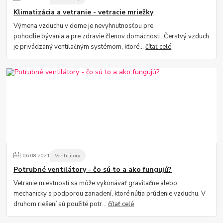
Klimatizácia a vetranie - vetracie mriežky
Výmena vzduchu v dome je nevyhnutnosťou pre
pohodlie bývania a pre zdravie členov domácnosti. Čerstvý vzduch
je privádzaný ventilačným systémom, ktoré...
čítať celé
06
.
08
.
2021
Ventilátory
Potrubné ventilátory - čo sú to a ako fungujú?
Vetranie miestností sa môže vykonávať gravitačne alebo
mechanicky s podporou zariadení, ktoré nútia prúdenie vzduchu. V
druhom riešení sú použité potr...
čítať celé