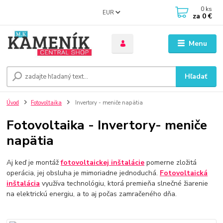
0
ks
EUR
za
0 €
Menu
Hľadať
Úvod
Fotovoltaika
Invertory - meniče napätia
Fotovoltaika - Invertory- meniče
napätia
Aj keď je montáž
fotovoltaickej inštalácie
pomerne zložitá
operácia, jej obsluha je mimoriadne jednoduchá.
Fotovoltaická
inštalácia
využíva technológiu, ktorá premieňa slnečné žiarenie
na elektrickú energiu, a to aj počas zamračeného dňa.