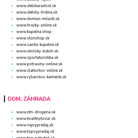
www.detskaradost.sk
www.detsky-hrdina.sk
www.domaci-milacik.sk
www.hracky-online.sk
www.kupelna.shop
www.stonshop.sk
www.sanita-kupelne.sk
www.skolsky-batoh.sk
www.sportaturistika.sk
www.potraviny-online.sk
www.zlatnictvo-online.sk
www.rybarstvo-kamenik.sk
DOM, ZÁHRADA
www.dm-drogeria.sk
www.kvalitnytovar.sk
www.najvypredaj.sk
www.topvypredaj.sk
www.top-nabytok.sk