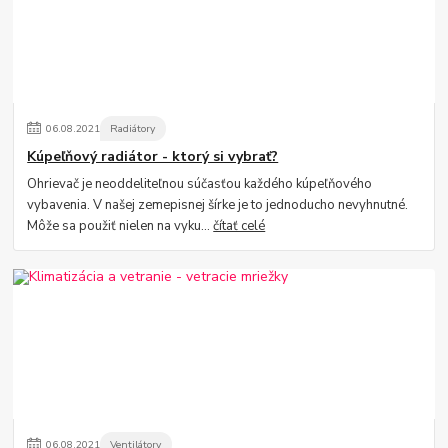
06
.
08
.
2021
Radiátory
Kúpeľňový radiátor - ktorý si vybrať?
Ohrievač je neoddeliteľnou súčasťou každého kúpeľňového
vybavenia. V našej zemepisnej šírke je to jednoducho nevyhnutné.
Môže sa použiť nielen na vyku...
čítať celé
06
.
08
.
2021
Ventilátory