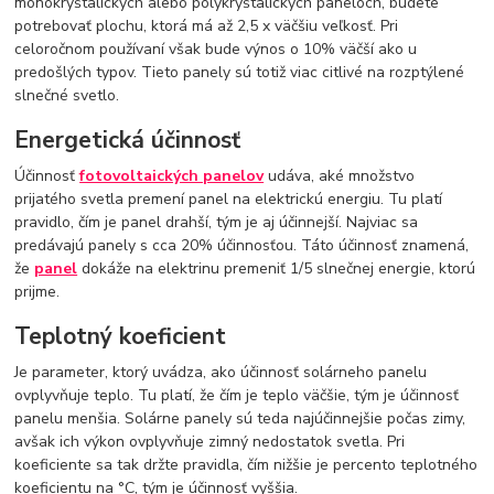
monokryštalických alebo polykryštalických paneloch, budete
potrebovať plochu, ktorá má až 2,5 x väčšiu veľkosť. Pri
celoročnom používaní však bude výnos o 10% väčší ako u
predošlých typov. Tieto panely sú totiž viac citlivé na rozptýlené
slnečné svetlo.
Energetická účinnosť
Účinnosť
fotovoltaických panelov
udáva, aké množstvo
prijatého svetla premení panel na elektrickú energiu. Tu platí
pravidlo, čím je panel drahší, tým je aj účinnejší. Najviac sa
predávajú panely s cca 20% účinnosťou. Táto účinnosť znamená,
že
panel
dokáže na elektrinu premeniť 1/5 slnečnej energie, ktorú
prijme.
Teplotný koeficient
Je parameter, ktorý uvádza, ako účinnosť solárneho panelu
ovplyvňuje teplo. Tu platí, že čím je teplo väčšie, tým je účinnosť
panelu menšia. Solárne panely sú teda najúčinnejšie počas zimy,
avšak ich výkon ovplyvňuje zimný nedostatok svetla. Pri
koeficiente sa tak držte pravidla, čím nižšie je percento teplotného
koeficientu na °C, tým je účinnosť vyššia.