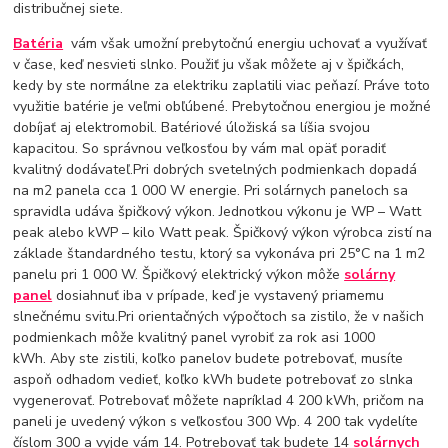
distribučnej siete.
Batéria
vám však umožní prebytočnú energiu uchovať a využívať
v čase, keď nesvieti slnko. Použiť ju však môžete aj v špičkách,
kedy by ste normálne za elektriku zaplatili viac peňazí. Práve toto
využitie batérie je veľmi obľúbené. Prebytočnou energiou je možné
dobíjať aj elektromobil. Batériové úložiská sa líšia svojou
kapacitou. So správnou veľkosťou by vám mal opäť poradiť
kvalitný dodávateľ.Pri dobrých svetelných podmienkach dopadá
na m2 panela cca 1 000 W energie. Pri solárnych paneloch sa
spravidla udáva špičkový výkon. Jednotkou výkonu je WP – Watt
peak alebo kWP – kilo Watt peak. Špičkový výkon výrobca zistí na
základe štandardného testu, ktorý sa vykonáva pri 25°C na 1 m2
panelu pri 1 000 W. Špičkový elektrický výkon môže
solárny
panel
dosiahnuť iba v prípade, keď je vystavený priamemu
slnečnému svitu.Pri orientačných výpočtoch sa zistilo, že v našich
podmienkach môže kvalitný panel vyrobiť za rok asi 1000
kWh. Aby ste zistili, koľko panelov budete potrebovať, musíte
aspoň odhadom vedieť, koľko kWh budete potrebovať zo slnka
vygenerovať. Potrebovať môžete napríklad 4 200 kWh, pričom na
paneli je uvedený výkon s veľkosťou 300 Wp. 4 200 tak vydelíte
číslom 300 a vyjde vám 14. Potrebovať tak budete 14
solárnych