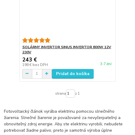
SOLÁRNY INVERTOR SINUS INVERTOR 800W 12V
230V
243 €
3-7 dní
198 €
bez DPH
Pridať do košíka
strana
z 1
Fotovoltaický článok vyrába elektrinu pomocou slnečného
žiarenia. Slnečné žiarenie je považované za nevyčerpateľný a
obnoviteľný zdroj energie. Aby ste elektrinu vyrobili, nebudete
potrebovať žiadne palivo, preto je samotná výroba úplne