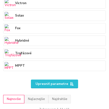
Victron
Solax
Fox
Hybridné
Trojfázové
MPPT
Upresniť parametre
Najnovšie
Najlacnejšie
Najdrahšie