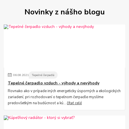
Novinky z nášho blogu
06
.
08
.
2021
Tepelné čerpadlá
Tepelné čerpadlo vzduch - výhody a nevýhody
Rovnako ako v prípade iných energeticky úsporných a ekologických
zariadení, pri rozhodovaní o tepelnom čerpadle myslíme
predovšetkým na budúcnosť a kú...
čítať celé