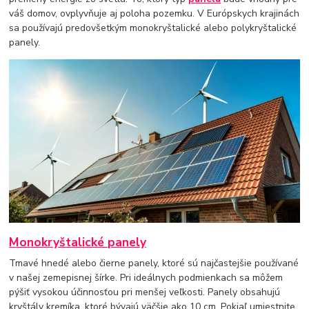
váš domov, ovplyvňuje aj poloha pozemku. V Európskych krajinách
sa používajú predovšetkým monokryštalické alebo polykryštalické
panely.
Monokryštalické panely
Tmavé hnedé alebo čierne panely, ktoré sú najčastejšie používané
v našej zemepisnej šírke. Pri ideálnych podmienkach sa môžem
pýšiť vysokou účinnosťou pri menšej veľkosti. Panely obsahujú
kryštály kremíka, ktoré bývajú väčšie ako 10 cm. Pokiaľ umiestnite