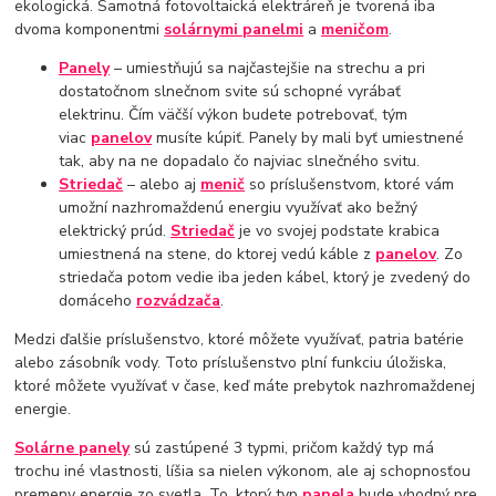
ekologická. Samotná fotovoltaická elektráreň je tvorená iba
dvoma komponentmi
solárnymi panelmi
a
meničom
.
Panely
– umiestňujú sa najčastejšie na strechu a pri
dostatočnom slnečnom svite sú schopné vyrábať
elektrinu. Čím väčší výkon budete potrebovať, tým
viac
panelov
musíte kúpiť. Panely by mali byť umiestnené
tak, aby na ne dopadalo čo najviac slnečného svitu.
Striedač
– alebo aj
menič
so príslušenstvom, ktoré vám
umožní nazhromaždenú energiu využívať ako bežný
elektrický prúd.
Striedač
je vo svojej podstate krabica
umiestnená na stene, do ktorej vedú káble z
panelov
. Zo
striedača potom vedie iba jeden kábel, ktorý je zvedený do
domáceho
rozvádzača
.
Medzi ďalšie príslušenstvo, ktoré môžete využívať, patria batérie
alebo zásobník vody. Toto príslušenstvo plní funkciu úložiska,
ktoré môžete využívať v čase, keď máte prebytok nazhromaždenej
energie.
Solárne panely
sú zastúpené 3 typmi, pričom každý typ má
trochu iné vlastnosti, líšia sa nielen výkonom, ale aj schopnosťou
premeny energie zo svetla. To, ktorý typ
panela
bude vhodný pre