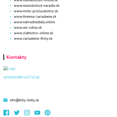
www.stavebnictvo-online.sk
www.maxiobchod-naradie.sk
www.moto-prislusenstvo.sk
www.firemne-zariadenie.sk
www.nahradnediely.online
www.uni-zdrav.sk
www.zlatnictvo-online.sk
www.zariadenie-firmy.sk
Kontakty
WWW.KRBY-KOTLY.SK
info@krby-kotly.sk