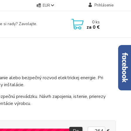
Prihlásenie
EUR
0
ks
e si rady? Zavolajte.
za
0 €
anie alebo bezpečný rozvod elektrickej energie. Pri
y inštalácie.
pečnú prevádzku. Návrh zapojenia, istenie, prierezy
ntácie výrobcu.