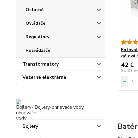
Ostatné
Ovládače
Regulátory
Fotovol
Rozvádzače
gélová 
42 €
Transformátory
34 €
be
Veterné elektrárne
Bojlery-ohrievače vody
Batér
Bojlery
Správne z