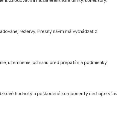
ení. Zhodovať sa musia elektrické limity, konektory,
ožadovanej rezervy. Presný návrh má vychádzať z
stenie, uzemnenie, ochranu pred prepätím a podmienky
revádzkové hodnoty a poškodené komponenty nechajte včas