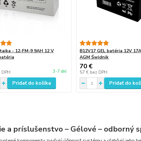
taika - 12-FM-9 9AH 12 V
B12V17 GEL batéria 12V 17
batéria
AGM Świdnik
70 €
3-7 dní
z DPH
57 €
bez DPH
Pridať do košíka
Pridať do koš
ie a príslušenstvo – Gélové – odborný 
volené komponenty zvyšujú účinnosť systému a uľahčujú jeho be