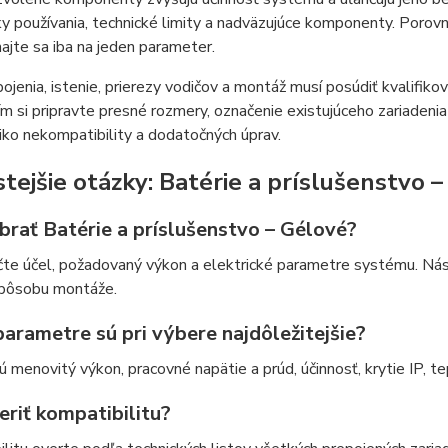
 používania, technické limity a nadväzujúce komponenty. Porov
ajte sa iba na jeden parameter.
ojenia, istenie, prierezy vodičov a montáž musí posúdiť kvalifi
m si pripravte presné rozmery, označenie existujúceho zariaden
iziko nekompatibility a dodatočných úprav.
stejšie otázky: Batérie a príslušenstvo 
brať Batérie a príslušenstvo – Gélové?
čte účel, požadovaný výkon a elektrické parametre systému. Nás
spôsobu montáže.
arametre sú pri výbere najdôležitejšie?
 menovitý výkon, pracovné napätie a prúd, účinnosť, krytie IP, 
eriť kompatibilitu?