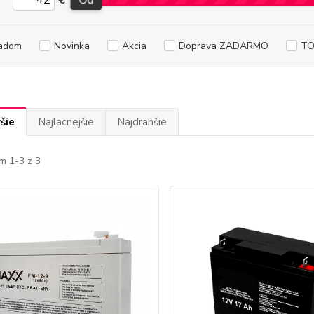
€
Od
adom
Novinka
Akcia
Doprava ZADARMO
TO
šie
Najlacnejšie
Najdrahšie
m 1-3 z 3