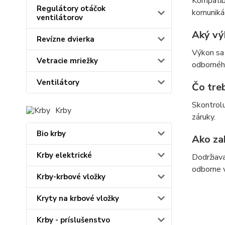
Kompatibi
Regulátory otáčok
komuniká
ventilátorov
Aký vý
Revízne dvierka
Výkon sa 
Vetracie mriežky
odbornéh
Ventilátory
Čo tre
Skontrolu
Krby
záruky.
Bio krby
Ako za
Krby elektrické
Dodržiava
odborne 
Krby-krbové vložky
Kryty na krbové vložky
Krby - príslušenstvo