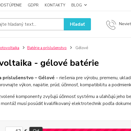
ODSTÚPENIE
GDPR
KONTAKTY
BLOG
Hľadať
Neviet
otovoltaika
Batérie a príslušenstvo
Gélové
voltaika - gélové batérie
a príslušenstvo – Gélové
– riešenia pre výrobu, premenu, uklad
rovnajte výkon, napätie, prúd, účinnosť, kompatibilitu a podmienk
volené komponenty zvyšujú účinnosť systému a uľahčujú jeho bez
 montáž musí posúdiť kvalifikovaný elektrotechnik podľa dokume