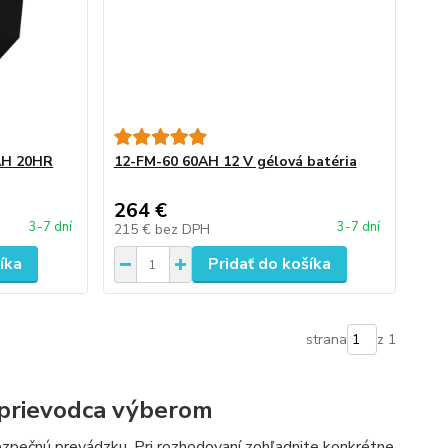
AH 20HR
12-FM-60 60AH 12 V gélová batéria
264 €
3-7 dní
3-7 dní
215 €
bez DPH
íka
Pridať do košíka
strana
z 1
sprievodca výberom
zpečnú prevádzku. Pri rozhodovaní zohľadnite konkrétne