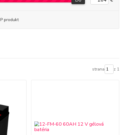
Do
€
P produkt
strana
z 1