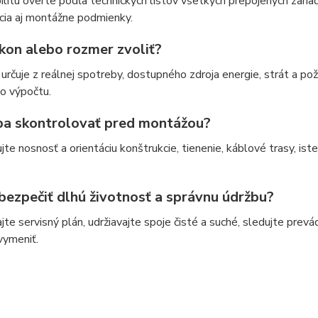
litu overte podľa technických listov všetkých prepojených zariad
cia aj montážne podmienky.
kon alebo rozmer zvoliť?
určuje z reálnej spotreby, dostupného zdroja energie, strát a p
o výpočtu.
ba skontrolovať pred montážou?
jte nosnosť a orientáciu konštrukcie, tienenie, káblové trasy, i
bezpečiť dlhú životnosť a správnu údržbu?
jte servisný plán, udržiavajte spoje čisté a suché, sledujte p
vymeniť.