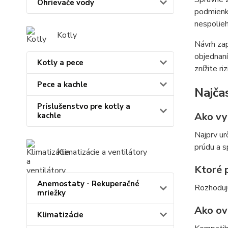
Ohrievače vody
podmienky
nespolieh
Kotly
Návrh zap
objednaní
Kotly a pece
znížite r
Pece a kachle
Najča
Príslušenstvo pre kotly a
Ako vy
kachle
Najprv ur
prúdu a 
Klimatizácie a ventilátory
Ktoré p
Anemostaty - Rekuperačné
Rozhodujú
mriežky
Ako ov
Klimatizácie