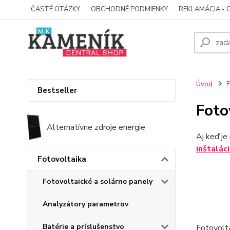
ČASTÉ OTÁZKY
OBCHODNÉ PODMIENKY
REKLAMÁCIA - 
Úvod
F
Bestseller
Foto
Alternatívne zdroje energie
Aj keď j
inštalác
Fotovoltaika
Fotovoltaické a solárne panely
Analyzátory parametrov
Batérie a príslušenstvo
Fotovolta