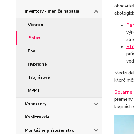
obnoviteľ
Invertory - meniče napätia
ekologic
Victron
Pa
výk
Solax
sln
Str
Fox
prú
ved
Hybridné
Medzi ďal
Trojfázové
ktoré mô
MPPT
Solárne
premeny e
Konektory
krajinách
Konštrukcie
Montážne príslušenstvo