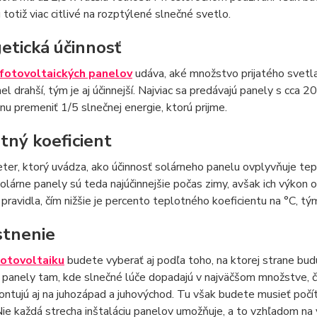
 totiž viac citlivé na rozptýlené slnečné svetlo.
etická účinnosť
fotovoltaických panelov
udáva, aké množstvo prijatého svetla 
nel drahší, tým je aj účinnejší. Najviac sa predávajú panely s cc
inu premeniť 1/5 slnečnej energie, ktorú prijme.
tný koeficient
ter, ktorý uvádza, ako účinnosť solárneho panelu ovplyvňuje teplo
olárne panely sú teda najúčinnejšie počas zimy, avšak ich výkon 
 pravidla, čím nižšie je percento teplotného koeficientu na °C, tým
tnenie
fotovoltaiku
budete vyberať aj podľa toho, na ktorej strane bud
 panely tam, kde slnečné lúče dopadajú v najväčšom množstve, čo
ntujú aj na juhozápad a juhovýchod. Tu však budete musieť počít
Nie každá strecha inštaláciu panelov umožňuje, a to vzhľadom na 