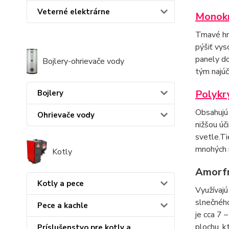
Veterné elektrárne
Monokr
Tmavé hne
pýšiť vys
panely do
Bojlery-ohrievače vody
tým najúč
Polykr
Bojlery
Obsahujú 
Ohrievače vody
nižšou úč
svetle.T
mnohých m
Kotly
Amorfn
Kotly a pece
Využívajú
slnečného
Pece a kachle
je cca 7 
plochu, k
Príslušenstvo pre kotly a