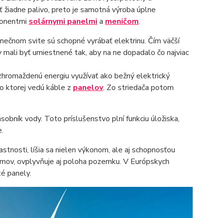
ť žiadne palivo, preto je samotná výroba úplne
ponentmi
solárnymi panelmi
a
meničom
.
lnečnom svite sú schopné vyrábať elektrinu. Čím väčší
 mali byť umiestnené tak, aby na ne dopadalo čo najviac
hromaždenú energiu využívať ako bežný elektrický
do ktorej vedú káble z
panelov
. Zo striedača potom
sobník vody. Toto príslušenstvo plní funkciu úložiska,
.
stnosti, líšia sa nielen výkonom, ale aj schopnosťou
mov, ovplyvňuje aj poloha pozemku. V Európskych
é panely.