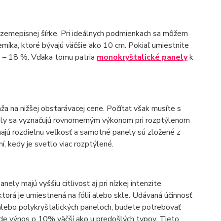
j zemepisnej šírke. Pri ideálnych podmienkach sa môžem
emíka, ktoré bývajú väčšie ako 10 cm. Pokiaľ umiestnite
4 – 18 %. Vďaka tomu patria
monokryštalické panely
k
áža na nižšej obstarávacej cene. Počítať však musíte s
nely sa vyznačujú rovnomerným výkonom pri rozptýlenom
ajú rozdielnu veľkosť a samotné panely sú zložené z
, kedy je svetlo viac rozptýlené.
nely majú vyššiu citlivosť aj pri nízkej intenzite
torá je umiestnená na fólii alebo skle. Udávaná účinnosť
 alebo polykryštalických paneloch, budete potrebovať
bude výnos o 10% väčší ako u predošlých typov. Tieto