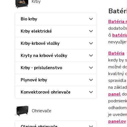
Krby
Batér
Bio krby
Batéria 
dodatočne
Krby elektrické
či
batéri
nevyužije
Krby-krbové vložky
Batéria
Kryty na krbové vložky
kedy by s
možné dob
Krby - príslušenstvo
kvalitný 
Plynové krby
spravidl
na základ
Konvektorové ohrievače
panel
dos
podmienka
odhadom 
Ohrievače
je uvede
panelov
Olejové ohrievače