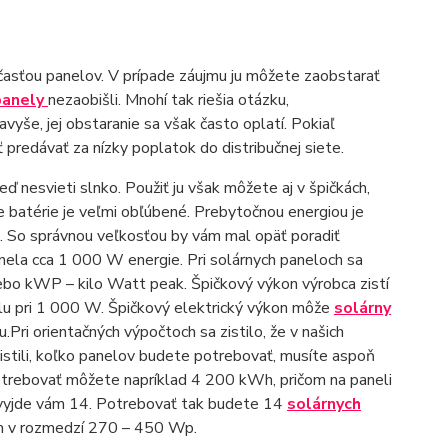
súčasťou panelov. V prípade záujmu ju môžete zaobstarať
panely
nezaobišli. Mnohí tak riešia otázku,
vyše, jej obstaranie sa však často oplatí. Pokiaľ
predávať za nízky poplatok do distribučnej siete.
ď nesvieti slnko. Použiť ju však môžete aj v špičkách,
ie batérie je veľmi obľúbené. Prebytočnou energiou je
ou. So správnou veľkosťou by vám mal opäť poradiť
ela cca 1 000 W energie. Pri solárnych paneloch sa
bo kWP – kilo Watt peak. Špičkový výkon výrobca zistí
lu pri 1 000 W. Špičkový elektrický výkon môže
solárny
Pri orientačných výpočtoch sa zistilo, že v našich
stili, koľko panelov budete potrebovať, musíte aspoň
trebovať môžete napríklad 4 200 kWh, pričom na paneli
 vyjde vám 14. Potrebovať tak budete 14
solárnych
m v rozmedzí 270 – 450 Wp.