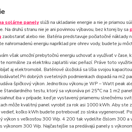
ie
na solárne panely
slúži na ukladanie energie a nie je priamou 
. Na druhú stranu nie je ani povinnou výbavou, bez ktorej by sa
u
zaobstarať alebo nie. Batéria predstavuje počiatočné náklady na
te nahromadenú energiu napríklad pre ohrev vody, budete ju môcť 
vám však umožní prebytočnú energiu uchovať a využívať v čase, ke
te normálne za elektriku zaplatili viac peňazí. Práve toto využit
íjať aj elektromobil. Batériové úložiská sa líšia svojou kapacit
dodávateľ.Pri dobrých svetelných podmienkach dopadá na m2 pan
a udáva špičkový výkon. Jednotkou výkonu je WP – Watt peak ale
e štandardného testu, ktorý sa vykonáva pri 25°C na 1 m2 pane
iahnuť iba v prípade, keď je vystavený priamemu slnečnému svitu.
ch môže kvalitný panel vyrobiť za rok asi 1000 kWh. Aby ste zi
vedieť, koľko kWh budete potrebovať zo slnka vygenerovať. Po
ný výkon s veľkosťou 300 Wp. 4 200 tak vydelíte číslom 300 a
s výkonom 300 Wp. Najčastejšie sa predávajú panely s výkono