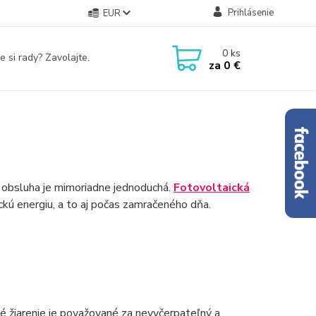
Prihlásenie
EUR
0
ks
e si rady? Zavolajte.
za
0 €
j obsluha je mimoriadne jednoduchá.
Fotovoltaická
ckú energiu, a to aj počas zamračeného dňa.
é žiarenie je považované za nevyčerpateľný a