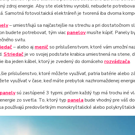
ný zdroj energie. Aby ste elektrinu vyrobili, nebudete potrebova
ká. Samotná fotovoltaická elektráreň je tvorená iba dvoma kom
nely
– umiestňujú sa najčastejšie na strechu a pri dostatočnom s
on budete potrebovať, tým viac
panelov
musíte kúpiť. Panely by
ečného svitu.
iedač
– alebo aj
menič
so príslušenstvom, ktoré vám umožní naz
d.
Striedač
je vo svojej podstate krabica umiestnená na stene, 
ie iba jeden kábel, ktorý je zvedený do domáceho
rozvádzača
.
šie príslušenstvo, ktoré môžete využívať, patria batérie alebo zá
žete využívať v čase, keď máte prebytok nazhromaždenej energie
 panely
sú zastúpené 3 typmi, pričom každý typ má trochu iné vla
nergie zo svetla. To, ktorý typ
panela
bude vhodný pre váš do
 sa používajú predovšetkým monokryštalické alebo polykryštalick