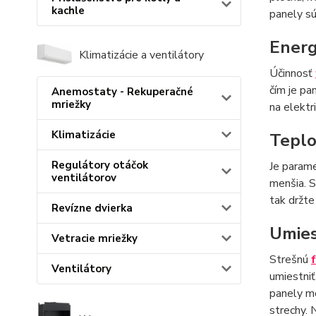
kachle
panely sú
Energ
Klimatizácie a ventilátory
Účinnosť
čím je pa
Anemostaty - Rekuperačné
mriežky
na elektr
Klimatizácie
Teplo
Regulátory otáčok
Je parame
ventilátorov
menšia. S
tak držte
Revízne dvierka
Umies
Vetracie mriežky
Strešnú
Ventilátory
umiestniť
panely mo
strechy. 