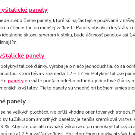
yštalické panely
dé alebo čierne panely, ktoré sú najčastejšie používané v naše
okou účinnosťou pri menšej veľkosti. Panely obsahujú kryštály kr
 ideálneho sklonu smerom k slnku, bude účinnosť panelov asi 1
innejším.
yštalické panely
polykryštalické články, výroba je o niečo jednoduchšia, čo sa odr
innosťou, ktorá býva v rozmedzí 12 – 17 %. Polykryštalické pa
ieto
panely
poznáte podľa modrého odtieňa, jednotlivé články m
enších kryštálov. Tieto panely sú vhodné pri bočnom umiestnení
é panely
 sa na veľkých plochách, nie príliš vhodne orientovaných striech. Pa
 svitu.Základom amorfných panelov je tenšia kremíková vrstva, k
– 9 %. Aby ste dosiahli rovnaký výkon ako pri monokryštalických
torá má až 2,5 x väčšiu veľkosť. Pri celoročnom používaní však 