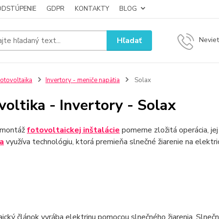
ODSTÚPENIE
GDPR
KONTAKTY
BLOG
Hľadať
Neviet
otovoltaika
Invertory - meniče napätia
Solax
voltika - Invertory - Solax
e montáž
fotovoltaickej inštalácie
pomerne zložitá operácia, je
ia
využíva technológiu, ktorá premieňa slnečné žiarenie na elektri
ický článok vyrába elektrinu pomocou slnečného žiarenia. Slnečn