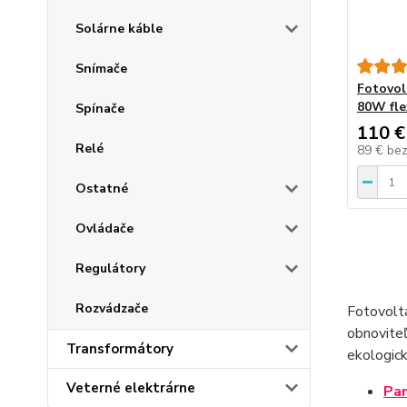
Solárne káble
Snímače
Fotovol
80W fle
Spínače
110 €
Relé
89 €
be
Ostatné
Ovládače
Regulátory
Rozvádzače
Fotovolta
obnoviteľ
Transformátory
ekologic
Veterné elektrárne
Pa