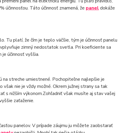
premení panel na elektrickú energiu. Tu platí pravidlo,
a 20% účinnosťou. Táto účinnosť znamená, že
panel
dokáže
. Tu platí, že čím je teplo väčšie, tým je účinnosť panelu
ovplyvňuje zimný nedostatok svetla. Pri koeficiente sa
 je účinnosť vyššia.
ú na streche umiestnené. Pochopiteľne najlepšie je
 však nie je vždy možné. Okrem južnej strany sa tak
ať s nižším výkonom.Zohľadniť však musíte aj stav vašej
vyššie zaťaženie.
súčasťou panelov. V prípade záujmu ju môžete zaobstarať
panely
nezaobišli. Mnohí tak riešia otázku,