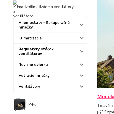
Klimatizácie a ventilátory
Anemostaty - Rekuperačné
mriežky
Klimatizácie
Regulátory otáčok
ventilátorov
Revízne dvierka
Vetracie mriežky
Ventilátory
Monokr
Krby
Tmavé hne
pýšiť vys