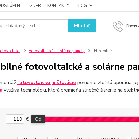
ODSTÚPENIE
GDPR
KONTAKTY
BLOG
Hľadať
Neviet
otovoltaika
Fotovoltaické a solárne panely
Flexibilné
ibilné fotovoltaické a solárne p
e montáž
fotovoltaickej inštalácie
pomerne zložitá operácia, je
ia
využíva technológiu, ktorá premieňa slnečné žiarenie na elektri
€
Od