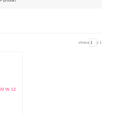
P produkt
strana
z 1