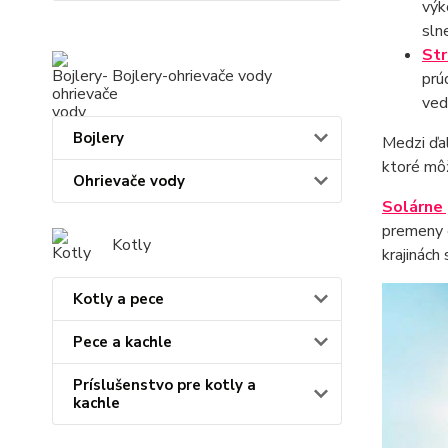
výk
sln
Str
Bojlery-ohrievače vody
prú
ved
Bojlery
Medzi ďal
ktoré mô
Ohrievače vody
Solárne
premeny e
Kotly
krajinách
Kotly a pece
Pece a kachle
Príslušenstvo pre kotly a
kachle