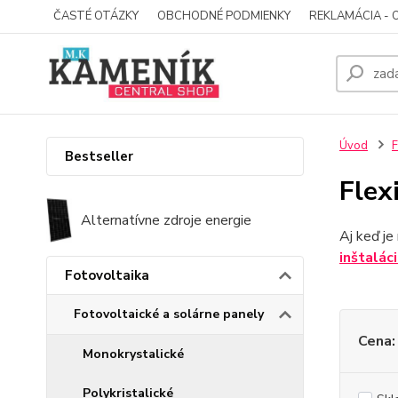
ČASTÉ OTÁZKY
OBCHODNÉ PODMIENKY
REKLAMÁCIA - 
Úvod
F
Bestseller
Flex
Alternatívne zdroje energie
Aj keď j
inštalác
Fotovoltaika
Fotovoltaické a solárne panely
Cena:
Monokrystalické
Polykristalické