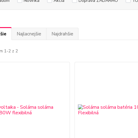
adom
Novinka
Akcia
Doprava ZADARMO
TO
šie
Najlacnejšie
Najdrahšie
m 1-2 z 2