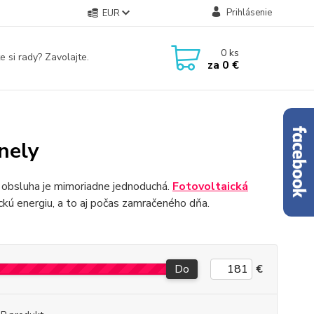
Prihlásenie
EUR
0
ks
e si rady? Zavolajte.
za
0 €
anely
j obsluha je mimoriadne jednoduchá.
Fotovoltaická
ckú energiu, a to aj počas zamračeného dňa.
Do
€