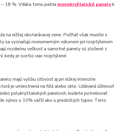
4 – 18 %. Vďaka tomu patria
monokryštalické panely
k
áža na nižšej obstarávacej cene. Počítať však musíte s
nely sa vyznačujú rovnomerným výkonom pri rozptýlenom
ajú rozdielnu veľkosť a samotné panely sú zložené z
, kedy je svetlo viac rozptýlené.
nely majú vyššiu citlivosť aj pri nízkej intenzite
torá je umiestnená na fólii alebo skle. Udávaná účinnosť
 alebo polykryštalických paneloch, budete potrebovať
bude výnos o 10% väčší ako u predošlých typov. Tieto