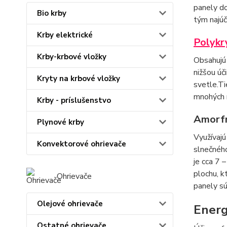
panely do
Bio krby
tým najúč
Krby elektrické
Polykr
Krby-krbové vložky
Obsahujú 
nižšou úč
Kryty na krbové vložky
svetle.T
mnohých m
Krby - príslušenstvo
Amorfn
Plynové krby
Využívajú
Konvektorové ohrievače
slnečného
je cca 7 
plochu, k
Ohrievače
panely sú
Olejové ohrievače
Energ
Ostatné ohrievače