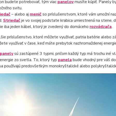
on budete potrebovať, tým viac
panelov
musíte kúpiť. Panely by
ečného svitu.
iedač
– alebo aj
menič
so príslušenstvom, ktoré vám umožní naz
d.
Striedač
je vo svojej podstate krabica umiestnená na stene, 
ie iba jeden kábel, ktorý je zvedený do domáceho
rozvádzača
.
šie príslušenstvo, ktoré môžete využívať, patria batérie alebo zá
žete využívať v čase, keď máte prebytok nazhromaždenej energie
 panely
sú zastúpené 3 typmi, pričom každý typ má trochu iné vla
nergie zo svetla. To, ktorý typ
panela
bude vhodný pre váš do
 sa používajú predovšetkým monokryštalické alebo polykryštalick