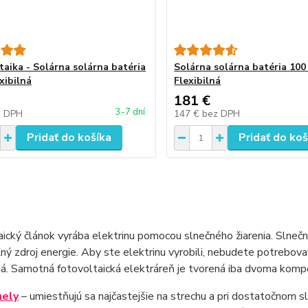
taika - Solárna solárna batéria
Solárna solárna batéria 10
xibilná
Flexibilná
181 €
3-7 dní
z DPH
147 €
bez DPH
Pridať do košíka
Pridať do koš
ický článok vyrába elektrinu pomocou slnečného žiarenia. Slnečn
ný zdroj energie. Aby ste elektrinu vyrobili, nebudete potrebova
ká. Samotná fotovoltaická elektráreň je tvorená iba dvoma kom
nely
– umiestňujú sa najčastejšie na strechu a pri dostatočnom s