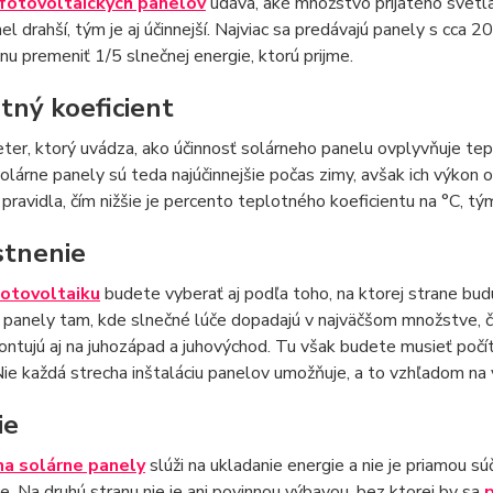
fotovoltaických panelov
udáva, aké množstvo prijatého svetla 
nel drahší, tým je aj účinnejší. Najviac sa predávajú panely s cc
inu premeniť 1/5 slnečnej energie, ktorú prijme.
tný koeficient
ter, ktorý uvádza, ako účinnosť solárneho panelu ovplyvňuje teplo
olárne panely sú teda najúčinnejšie počas zimy, avšak ich výkon 
 pravidla, čím nižšie je percento teplotného koeficientu na °C, tým
tnenie
fotovoltaiku
budete vyberať aj podľa toho, na ktorej strane bud
 panely tam, kde slnečné lúče dopadajú v najväčšom množstve, čo
ntujú aj na juhozápad a juhovýchod. Tu však budete musieť počít
Nie každá strecha inštaláciu panelov umožňuje, a to vzhľadom na 
ie
na solárne panely
slúži na ukladanie energie a nie je priamou 
. Na druhú stranu nie je ani povinnou výbavou, bez ktorej by sa