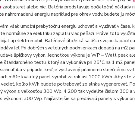
u
zaobstarať alebo nie. Batéria predstavuje počiatočné náklady na
te nahromadenú energiu napríklad pre ohrev vody, budete ju môcť 
vám však umožní prebytočnú energiu uchovať a využívať v čase, ke
te normálne za elektriku zaplatili viac peňazí. Práve toto využit
íjať aj elektromobil. Batériové úložiská sa líšia svojou kapacit
dodávateľ.Pri dobrých svetelných podmienkach dopadá na m2 pan
a udáva špičkový výkon. Jednotkou výkonu je WP – Watt peak ale
e štandardného testu, ktorý sa vykonáva pri 25°C na 1 m2 pane
iahnuť iba v prípade, keď je vystavený priamemu slnečnému svitu.
ch môže kvalitný panel vyrobiť za rok asi 1000 kWh. Aby ste zi
vedieť, koľko kWh budete potrebovať zo slnka vygenerovať. Po
ný výkon s veľkosťou 300 Wp. 4 200 tak vydelíte číslom 300 a
s výkonom 300 Wp. Najčastejšie sa predávajú panely s výkono