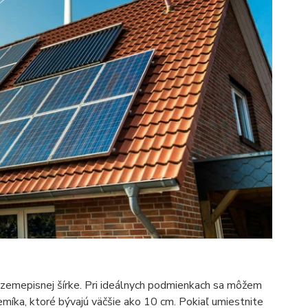
j zemepisnej šírke. Pri ideálnych podmienkach sa môžem
emíka, ktoré bývajú väčšie ako 10 cm. Pokiaľ umiestnite