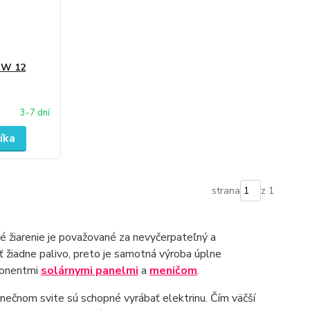
0 W 12
3-7 dní
íka
strana
z 1
é žiarenie je považované za nevyčerpateľný a
ť žiadne palivo, preto je samotná výroba úplne
ponentmi
solárnymi panelmi
a
meničom
.
lnečnom svite sú schopné vyrábať elektrinu. Čím väčší