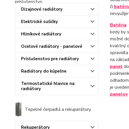
či
batéri
Dizajnové radiátory
nevyužije
Elektrické sušičky
Batéria
kedy by s
Hliníkové radiátory
možné dob
kvalitný 
Oceľové radiátory - panelové
spravidl
Príslušenstvo pre radiátory
na základ
panel
dos
Radiátory do kúpeľne
podmienka
odhadom 
Termostatické hlavice na
je uvede
radiátory
panelov
Tepelné čerpadlá a rekuperátory
Rekuperátory