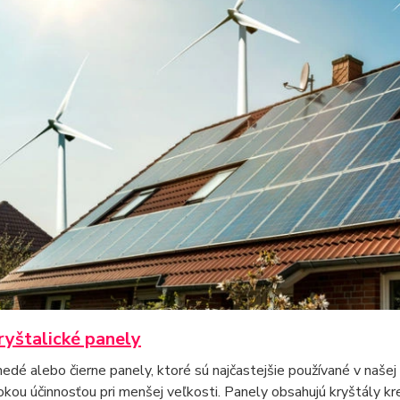
yštalické panely
dé alebo čierne panely, ktoré sú najčastejšie používané v naše
okou účinnosťou pri menšej veľkosti. Panely obsahujú kryštály kr