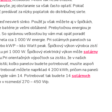
vyše, jej obstaranie sa však často oplatí. Pokiaľ
predávať za nízky poplatok do distribučnej siete.
ď nesvieti slnko. Použiť ju však môžete aj v špičkách,
ie batérie je veľmi obľúbené. Prebytočnou energiou je
ou. So správnou veľkosťou by vám mal opäť poradiť
ela cca 1 000 W energie. Pri solárnych paneloch sa
bo kWP – kilo Watt peak. Špičkový výkon výrobca zistí
lu pri 1 000 W. Špičkový elektrický výkon môže
solárny
Pri orientačných výpočtoch sa zistilo, že v našich
stili, koľko panelov budete potrebovať, musíte aspoň
trebovať môžete napríklad 4 200 kWh, pričom na paneli
 vyjde vám 14. Potrebovať tak budete 14
solárnych
m v rozmedzí 270 – 450 Wp.