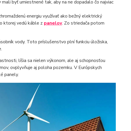
 mali byť umiestnené tak, aby na ne dopadalo čo najviac
hromaždenú energiu využívať ako bežný elektrický
do ktorej vedú káble z
panelov
. Zo striedača potom
sobník vody. Toto príslušenstvo plní funkciu úložiska,
.
stnosti, líšia sa nielen výkonom, ale aj schopnosťou
mov, ovplyvňuje aj poloha pozemku. V Európskych
é panely.