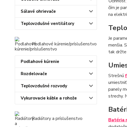
Účinnosť
čím je pa
Sálavé ohrievače
na elektr
Teplovzdušné ventilátory
Teplo
Je parame
Podlahové kúrenie/príslušenstvo
menšia. S
tak držte
Podlahové kúrenie
Umies
Rozdelovače
Strešnú
umiestniť
Teplovzdušné rozvody
panely mo
strechy. 
Vykurovacie káble a rohože
Batér
Radiátory a príslušenstvo
Batéria 
dodatočne