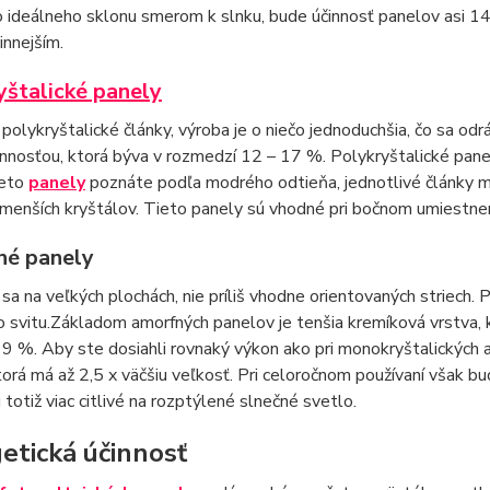
 ideálneho sklonu smerom k slnku, bude účinnosť panelov asi 1
innejším.
yštalické panely
polykryštalické články, výroba je o niečo jednoduchšia, čo sa odr
innosťou, ktorá býva v rozmedzí 12 – 17 %. Polykryštalické pa
ieto
panely
poznáte podľa modrého odtieňa, jednotlivé články m
enších kryštálov. Tieto panely sú vhodné pri bočnom umiestnení
é panely
 sa na veľkých plochách, nie príliš vhodne orientovaných striech. Pa
 svitu.Základom amorfných panelov je tenšia kremíková vrstva, k
– 9 %. Aby ste dosiahli rovnaký výkon ako pri monokryštalických
torá má až 2,5 x väčšiu veľkosť. Pri celoročnom používaní však 
 totiž viac citlivé na rozptýlené slnečné svetlo.
etická účinnosť