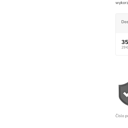
wykorz
Dos
35
29 
Číslo p