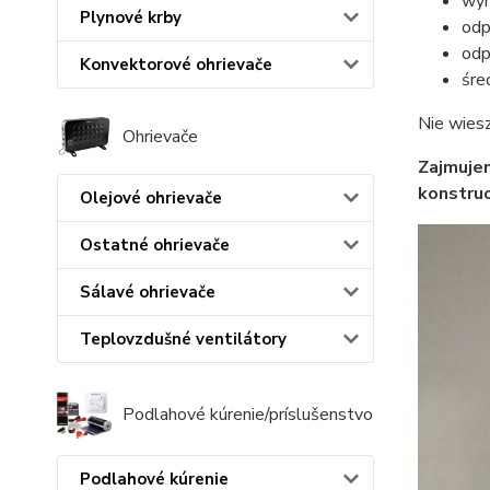
wy
Plynové krby
odp
odp
Konvektorové ohrievače
śr
Nie wiesz
Ohrievače
Zajmujem
konstru
Olejové ohrievače
Ostatné ohrievače
Sálavé ohrievače
Teplovzdušné ventilátory
Podlahové kúrenie/príslušenstvo
Podlahové kúrenie