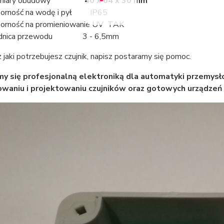
miary obudowy
40 x 64 x 30 mm
orność na wodę i pył IP65
orność na promieniowanie UV TAK
ednica przewodu 3 - 6,5mm
 jaki potrzebujesz czujnik, napisz postaramy się pomoc.
y się profesjonalną elektroniką dla automatyki przemys
owaniu i projektowaniu czujników oraz gotowych urządze