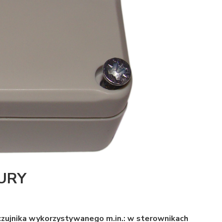
URY
czujnika wykorzystywanego m.in.: w sterownikach