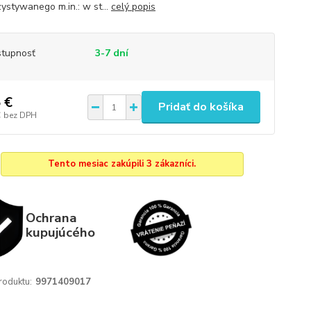
ystywanego m.in.: w st...
celý popis
tupnosť
3-7 dní
 €
Pridať do košíka
€
bez DPH
Tento mesiac zakúpili 3 zákazníci.
Ochrana
kupujúcého
roduktu:
9971409017