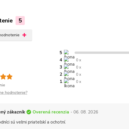
tenie
5
 hodnotenie
5
4
0 x
3
0 x
2
0 x
1
0 x
nie
me hodnotenie?
Overená recenzia
ný zákazník
- 06. 08. 2026
níci sú veľmi priateľskí a ochotní.