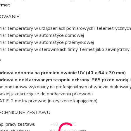
ermet
OWANIE
iar temperatury w urządzeniach pomiarowych i telemetrycznych
iar temperatury w automatyce domowej
iar temperatury w automatyce przemysłowej
iar temperatury w sterownikach firmy Termet jako zewnętrzny
W
udowa odporna na promieniowanie UV
(40 x 64 x 30 mm)
dowa o deklarowanym stopniu ochrony IP65 przed wodą i
ad pomiarowy wykonany na profesjonalnym obwodzie drukowa
okiej jakości złącze do podłączenia przewodu
TIS 2 metry przewod (na życzenie kupującego)
ECHNICZNE ZESTAWU
mp. pracy zestawu -40 ... +90ºC