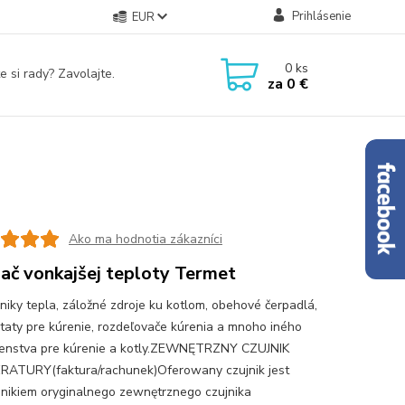
Prihlásenie
EUR
0
ks
e si rady? Zavolajte.
za
0 €
Ako ma hodnotia zákazníci
ač vonkajšej teploty Termet
iky tepla, záložné zdroje ku kotlom, obehové čerpadlá,
taty pre kúrenie, rozdeľovače kúrenia a mnoho iného
šenstva pre kúrenie a kotly.ZEWNĘTRZNY CZUJNIK
ATURY(faktura/rachunek)Oferowany czujnik jest
nikiem oryginalnego zewnętrznego czujnika