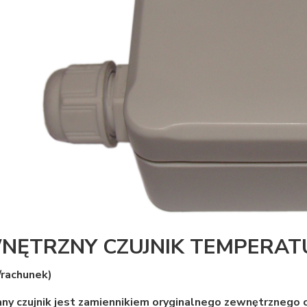
NĘTRZNY CZUJNIK TEMPERAT
/rachunek)
y czujnik jest zamiennikiem oryginalnego zewnętrznego 