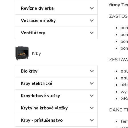
firmy T
Revízne dvierka
ZASTOS
Vetracie mriežky
pom
Ventilátory
pom
pom
pom
Krby
ZESTA
ob
Bio krby
obu
Krby elektrické
ukł
wys
Krby-krbové vložky
GRA
Kryty na krbové vložky
DANE T
Krby - príslušenstvo
te