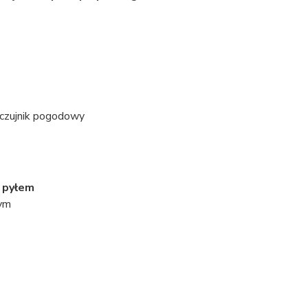
 czujnik pogodowy
 pyłem
nym