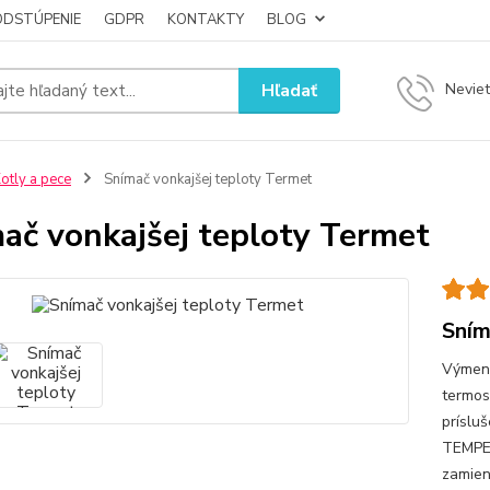
ODSTÚPENIE
GDPR
KONTAKTY
BLOG
Hľadať
Neviet
otly a pece
Snímač vonkajšej teploty Termet
ač vonkajšej teploty Termet
Sním
Výmenn
termos
príslu
TEMPER
zamien