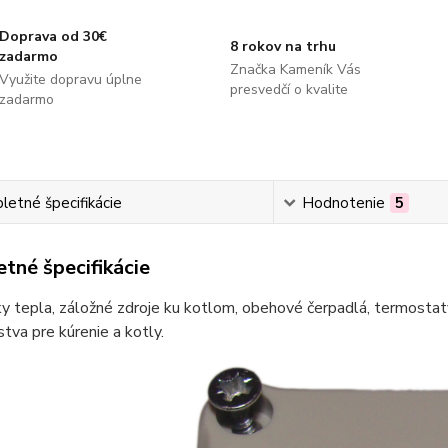
Doprava od 30€
8 rokov na trhu
zadarmo
Značka Kameník Vás
Využite dopravu úplne
presvedčí o kvalite
zadarmo
etné špecifikácie
Hodnotenie
5
tné špecifikácie
 tepla, záložné zdroje ku kotlom, obehové čerpadlá, termostaty
stva pre kúrenie a kotly.