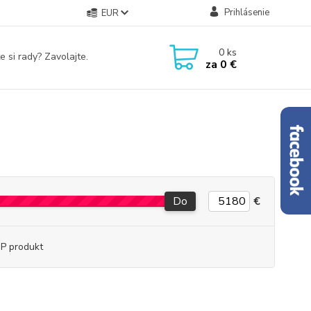
Prihlásenie
EUR
0
ks
e si rady? Zavolajte.
za
0 €
Do
€
P produkt