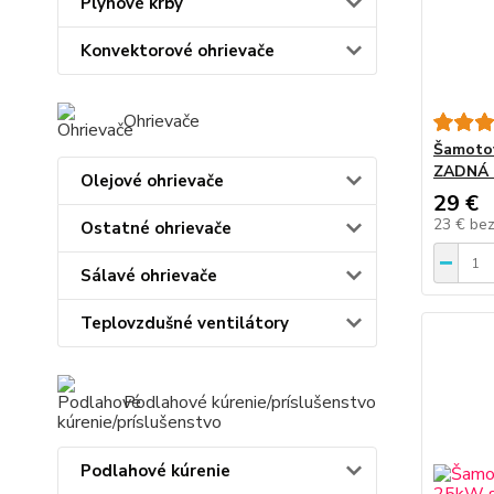
Plynové krby
Konvektorové ohrievače
Ohrievače
Šamotov
ZADNÁ 
Olejové ohrievače
29 €
23 €
be
Ostatné ohrievače
Sálavé ohrievače
Teplovzdušné ventilátory
Podlahové kúrenie/príslušenstvo
Podlahové kúrenie