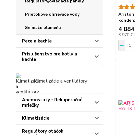
Regulátory/ovládacie panely
Prietokové ohrievače vody
Aristo
konden
Snímače plameňa
4 884
3 970 €
Pece a kachle
Príslušenstvo pre kotly a
kachle
Klimatizácie a ventilátory
Anemostaty - Rekuperačné
mriežky
Klimatizácie
Regulátory otáčok