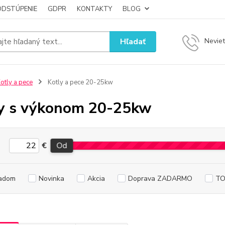
ODSTÚPENIE
GDPR
KONTAKTY
BLOG
Hľadať
Neviet
otly a pece
Kotly a pece 20-25kw
y s výkonom 20-25kw
€
Od
adom
Novinka
Akcia
Doprava ZADARMO
TO