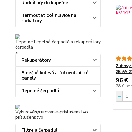
Radiátory do kúpeľne
Termostatické hlavice na
radiátory
Tepelné čerpadlá a rekuperátory
Rekuperátory
Zubový 
25kW 2
Slnečné kolesá a fotovoltaické
panely
96 €
78 €
be
Tepelné čerpadlá
Vykurovanie-príslušenstvo
Filtre a čerpadlá