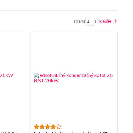
strana
z 4
ďalšie