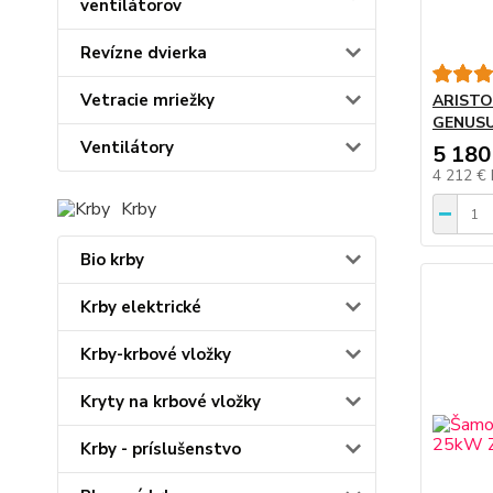
ventilátorov
Revízne dvierka
Vetracie mriežky
ARISTO
GENUS
Ventilátory
5 180
4 212 €
Krby
Bio krby
Krby elektrické
Krby-krbové vložky
Kryty na krbové vložky
Krby - príslušenstvo