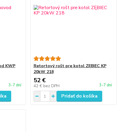
vod KWP
Retortový rošt pre kotol ZĘBIEC KP
20kW 218
52 €
3-7 dní
3-7 dní
42 €
bez DPH
íka
Pridať do košíka