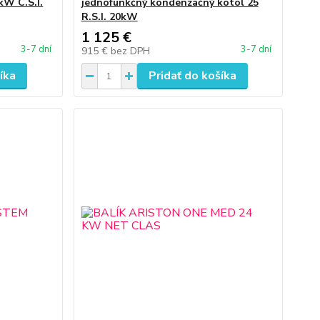
kW C.S.I.
jednofunkčný kondenzačný kotol 25
R.S.I. 20kW
1 125 €
3-7 dní
3-7 dní
915 €
bez DPH
íka
Pridať do košíka