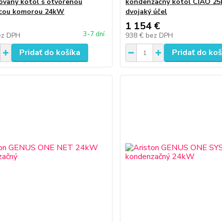
vaný kotol s otvorenou
kondenzačný kotol CIAO 25
acou komorou 24kW
dvojaký účel
1 154 €
3-7 dní
ez DPH
938 €
bez DPH
Pridať do košíka
Pridať do koš