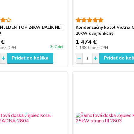
N JEDEN TOP 24KW BALÍK NET
Kondenzačný kotol Victrix
U
20kW dvojfunkčný
 €
1 474 €
3-7 dní
bez DPH
1 198 €
bez DPH
Pridať do košíka
Pridať do koš