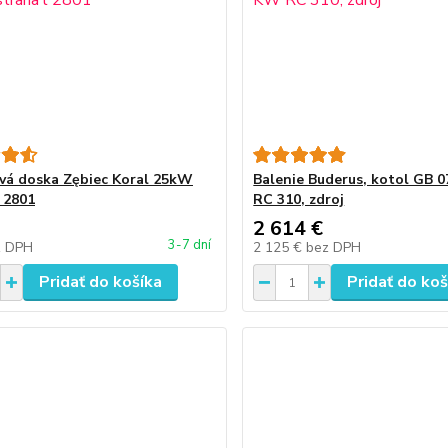
á doska Zębiec Koral 25kW
Balenie Buderus, kotol GB 
l 2801
RC 310, zdroj
2 614 €
3-7 dní
z DPH
2 125 €
bez DPH
Pridať do košíka
Pridať do koš