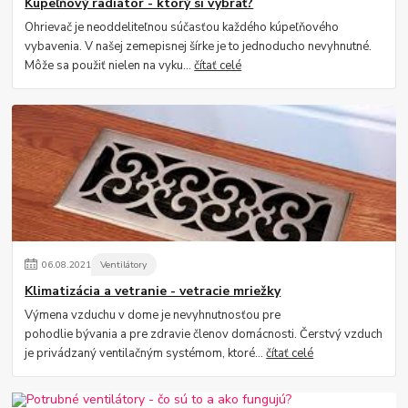
Kúpeľňový radiátor - ktorý si vybrať?
Ohrievač je neoddeliteľnou súčasťou každého kúpeľňového
vybavenia. V našej zemepisnej šírke je to jednoducho nevyhnutné.
Môže sa použiť nielen na vyku...
čítať celé
06
.
08
.
2021
Ventilátory
Klimatizácia a vetranie - vetracie mriežky
Výmena vzduchu v dome je nevyhnutnosťou pre
pohodlie bývania a pre zdravie členov domácnosti. Čerstvý vzduch
je privádzaný ventilačným systémom, ktoré...
čítať celé