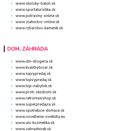
www.skolsky-batoh.sk
www.sportaturistika.sk
www.potraviny-online.sk
www.zlatnictvo-online.sk
www.rybarstvo-kamenik.sk
DOM, ZÁHRADA
www.dm-drogeria.sk
www.kvalitnytovar.sk
www.najvypredaj.sk
www.topvypredaj.sk
www.top-nabytok.sk
www.proti-skodcom.sk
www.retromaxishop.sk
www.superpredajca.sk
www.spotrebice-domace.sk
www.osvetlenie-svietidla.eu
www.uni-kozmetika.sk
www.zahradnicek.sk