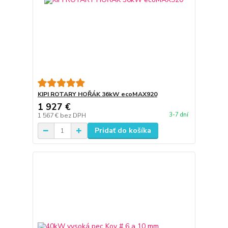
KIPI ROTARY HOŘÁK 36kW ecoMAX920
1 927 €
3-7 dní
1 567 €
bez DPH
Pridať do košíka