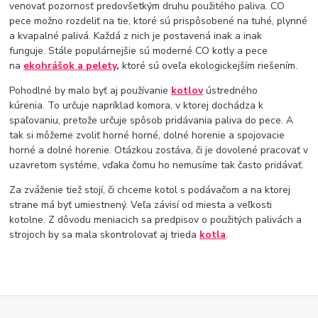
venovať pozornosť predovšetkým druhu použitého paliva. CO
pece možno rozdeliť na tie, ktoré sú prispôsobené na tuhé, plynné
a kvapalné palivá. Každá z nich je postavená inak a inak
funguje. Stále populárnejšie sú moderné CO kotly a pece
na
ekohrášok
a pelety
,
ktoré sú oveľa ekologickejším riešením.
Pohodlné by malo byť aj používanie
kotlov
ústredného
kúrenia. To určuje napríklad komora, v ktorej dochádza k
spaľovaniu, pretože určuje spôsob pridávania paliva do pece. A
tak si môžeme zvoliť horné horné, dolné horenie a spojovacie
horné a dolné horenie. Otázkou zostáva, či je dovolené pracovať v
uzavretom systéme, vďaka čomu ho nemusíme tak často pridávať.
Za zváženie tiež stojí, či chceme kotol s podávačom a na ktorej
strane má byť umiestnený. Veľa závisí od miesta a veľkosti
kotolne. Z dôvodu meniacich sa predpisov o použitých palivách a
strojoch by sa mala skontrolovať aj trieda
kotla
.