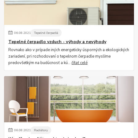
06
.
08
.
2021
Tepelné čerpadlá
Tepelné čerpadlo vzduch - výhody a nevýhody
Rovnako ako v prípade iných energeticky úsporných a ekologických
zariadení, pri rozhodovaní o tepelnom čerpadle myslíme
predovšetkým na budúcnosť a kú...
čítať celé
06
.
08
.
2021
Radiátory