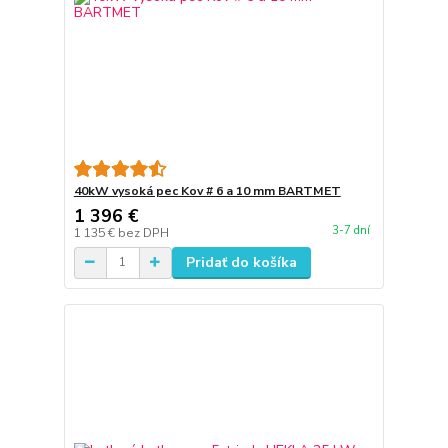
40kW vysoká pec Kov # 6 a 10 mm BARTMET
1 396 €
3-7 dní
1 135 €
bez DPH
Pridať do košíka