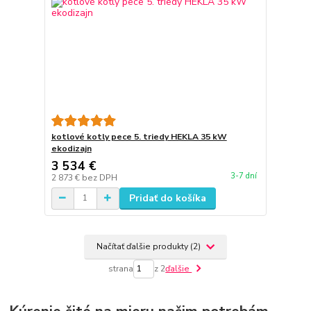
kotlové kotly pece 5. triedy HEKLA 35 kW
ekodizajn
3 534 €
3-7 dní
2 873 €
bez DPH
Pridať do košíka
Načítať ďalšie produkty (2)
strana
z 2
ďalšie