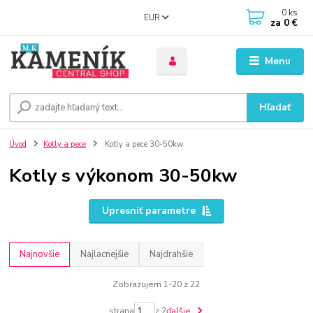
0
ks
EUR
za
0 €
Menu
Hľadať
Úvod
Kotly a pece
Kotly a pece 30-50kw
Kotly s výkonom 30-50kw
Upresniť parametre
Najnovšie
Najlacnejšie
Najdrahšie
Zobrazujem 1-20 z 22
strana
z 2
ďalšie