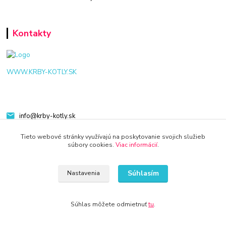
Kontakty
WWW.KRBY-KOTLY.SK
info@krby-kotly.sk
Tieto webové stránky využívajú na poskytovanie svojich služieb
súbory cookies.
Viac informácií
.
Súhlasím
Nastavenia
© 2024 Všetky práva vyhradené KAMENIK.SK
Vytvorené na
Eshop-rychlo.sk
Súhlas môžete odmietnuť
tu
.