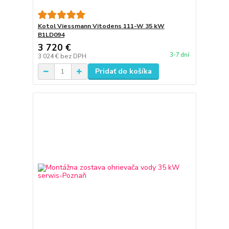
Kotol Viessmann Vitodens 111-W 35 kW
B1LD094
3 720 €
3-7 dní
3 024 €
bez DPH
Pridať do košíka