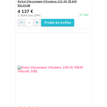
Kotol Viessmann Vitodens 111-W 35 kW
B1LD106
4 137 €
3-7 dní
3 364 €
bez DPH
Pridať do košíka