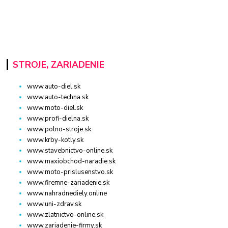
STROJE, ZARIADENIE
www.auto-diel.sk
www.auto-techna.sk
www.moto-diel.sk
www.profi-dielna.sk
www.polno-stroje.sk
www.krby-kotly.sk
www.stavebnictvo-online.sk
www.maxiobchod-naradie.sk
www.moto-prislusenstvo.sk
www.firemne-zariadenie.sk
www.nahradnediely.online
www.uni-zdrav.sk
www.zlatnictvo-online.sk
www.zariadenie-firmy.sk