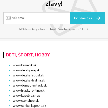
zľavy!
Prihlásiť sa
Môžete sa kedykoľvek odhlásiť. Zasielame raz za 14 dní.
DETI, ŠPORT, HOBBY
www.kamenik.sk
www.detsky-raj.sk
www.detskaradost.sk
www.detsky-hrdina.sk
www.domaci-milacik.sk
www.hracky-online.sk
www.kupelna.shop
www.stonshop.sk
www.sanita-kupelne.sk