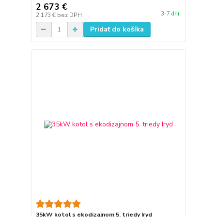
2 673 €
3-7 dní
2 173 €
bez DPH
Pridať do košíka
35kW kotol s ekodizajnom 5. triedy Iryd