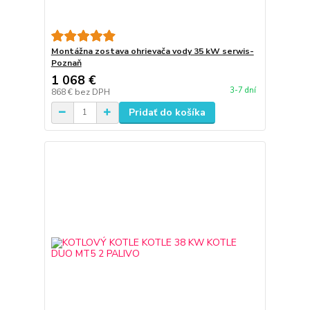
Montážna zostava ohrievača vody 35 kW serwis-
Poznaň
1 068 €
3-7 dní
868 €
bez DPH
Pridať do košíka