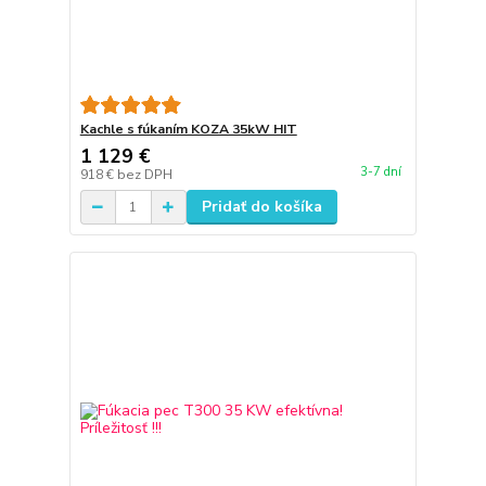
Kachle s fúkaním KOZA 35kW HIT
1 129 €
3-7 dní
918 €
bez DPH
Pridať do košíka