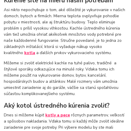
Kúrenie šité na mieru našim potrebám
Asi nikto nepochybuje o tom, aké dôležité je vykurovanie v našich
domoch, bytoch a firmách. Mierna teplota ovplyvňuje pohodlie
pobytu v miestnosti, ale aj štruktúru budovy. Teplo eliminuje
problém s príliš vysokou vlhkosťou. Kachle ústredného kúrenia
vám tiež umožnia ohriať akékoľvek množstvo vody potrebné pre
naše každodenné fungovanie. Stručne povedané, je to jedna zo
základných inštalácií, ktorá si vyžaduje nákup vysoko
kvalitného
kotla
a ďalších prvkov vykurovacieho systému.
Môžeme si zvoliť elektrické kachle na tuhé palivo, tradičné a
štýlové sporáky odkazujúce na minulé roky. Vďaka tomu ich
môžeme použiť na vykurovanie domov, bytov, kancelárií,
hospodárskych budov a altánkov. Malé rozmery vám umožnia
umiestniť zariadenie aj do garáže, väčšie sa stanú spoľahlivou
súčasťou komplikovanejšieho systému.
Aký kotol ústredného kúrenia zvoliť?
Dnes si môžeme kúpiť
kotly a pece
rôznych parametrov, veľkostí
a spôsobov nakladania. Vďaka tomu si každý môže zvoliť ideálne
zariadenie pre svoje potreby. Pri výbere modelu by ste mali