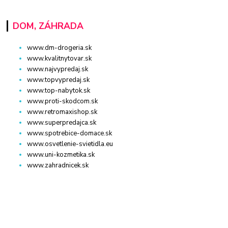
DOM, ZÁHRADA
www.dm-drogeria.sk
www.kvalitnytovar.sk
www.najvypredaj.sk
www.topvypredaj.sk
www.top-nabytok.sk
www.proti-skodcom.sk
www.retromaxishop.sk
www.superpredajca.sk
www.spotrebice-domace.sk
www.osvetlenie-svietidla.eu
www.uni-kozmetika.sk
www.zahradnicek.sk