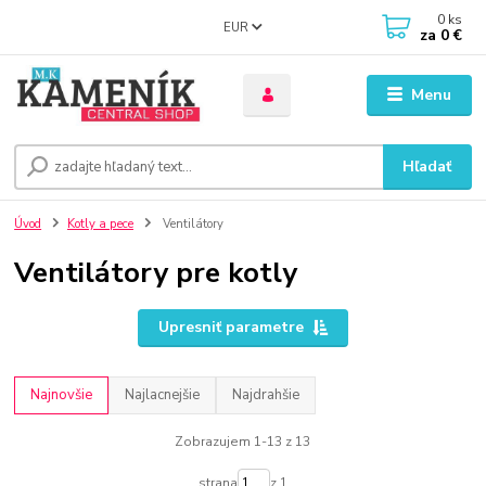
0
ks
EUR
za
0 €
Menu
Hľadať
Úvod
Kotly a pece
Ventilátory
Ventilátory pre kotly
Upresniť parametre
Najnovšie
Najlacnejšie
Najdrahšie
Zobrazujem 1-13 z 13
strana
z 1