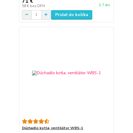
71 €
3-7 dní
58 €
bez DPH
Pridať do košíka
Dúchadlo kotla, ventilátor WBS-1