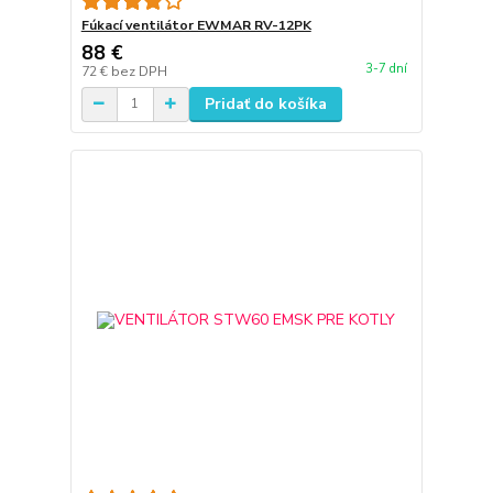
Fúkací ventilátor EWMAR RV-12PK
88 €
3-7 dní
72 €
bez DPH
Pridať do košíka