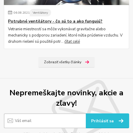
06
.
08
.
2021
Ventilátory
Potrubné ventilátory - čo sú to a ako fungujú?
Vetranie miestností sa môže vykonávať gravitačne alebo
mechanicky s podporou zariadení, ktoré nútia prúdenie vzduchu. V
druhom riešení sú použité potr...
čítať celé
Zobraziť všetky články
Nepremeškajte novinky, akcie a
zľavy!
Prihlásiť sa