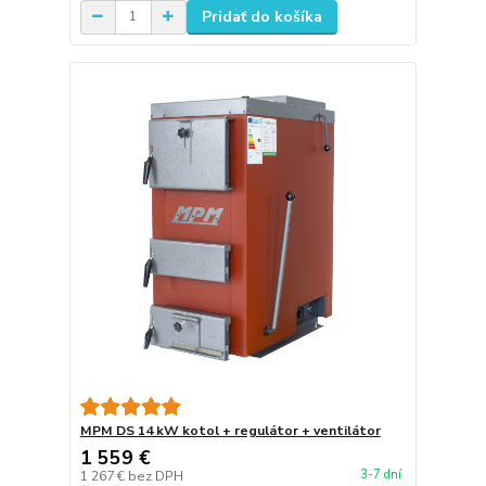
Pridať do košíka
MPM DS 14 kW kotol + regulátor + ventilátor
1 559 €
3-7 dní
1 267 €
bez DPH