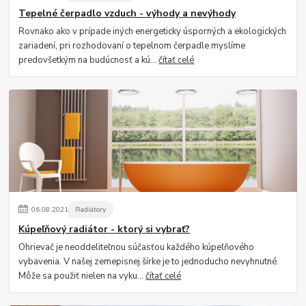
Tepelné čerpadlo vzduch - výhody a nevýhody
Rovnako ako v prípade iných energeticky úsporných a ekologických
zariadení, pri rozhodovaní o tepelnom čerpadle myslíme
predovšetkým na budúcnosť a kú...
čítať celé
06
.
08
.
2021
Radiátory
Kúpeľňový radiátor - ktorý si vybrať?
Ohrievač je neoddeliteľnou súčasťou každého kúpeľňového
vybavenia. V našej zemepisnej šírke je to jednoducho nevyhnutné.
Môže sa použiť nielen na vyku...
čítať celé