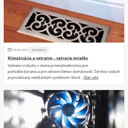
06
.
08
.
2021
Ventilátory
Klimatizácia a vetranie - vetracie mriežky
Výmena vzduchu v dome je nevyhnutnosťou pre
pohodlie bývania a pre zdravie členov domácnosti. Čerstvý vzduch
je privádzaný ventilačným systémom, ktoré...
čítať celé