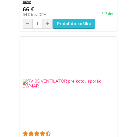
60W
66 €
3-7 dní
54 €
bez DPH
Pridať do košíka