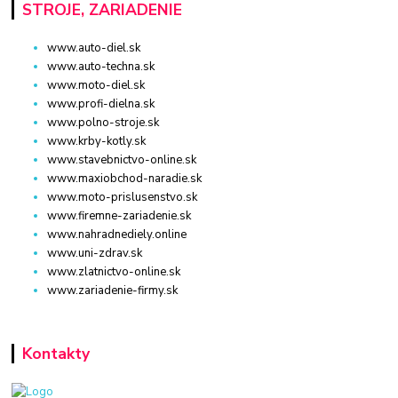
STROJE, ZARIADENIE
www.auto-diel.sk
www.auto-techna.sk
www.moto-diel.sk
www.profi-dielna.sk
www.polno-stroje.sk
www.krby-kotly.sk
www.stavebnictvo-online.sk
www.maxiobchod-naradie.sk
www.moto-prislusenstvo.sk
www.firemne-zariadenie.sk
www.nahradnediely.online
www.uni-zdrav.sk
www.zlatnictvo-online.sk
www.zariadenie-firmy.sk
Kontakty