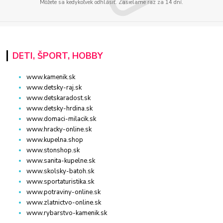
Môžete sa kedykoľvek odhlásiť. Zasielame raz za 14 dní.
DETI, ŠPORT, HOBBY
www.kamenik.sk
www.detsky-raj.sk
www.detskaradost.sk
www.detsky-hrdina.sk
www.domaci-milacik.sk
www.hracky-online.sk
www.kupelna.shop
www.stonshop.sk
www.sanita-kupelne.sk
www.skolsky-batoh.sk
www.sportaturistika.sk
www.potraviny-online.sk
www.zlatnictvo-online.sk
www.rybarstvo-kamenik.sk