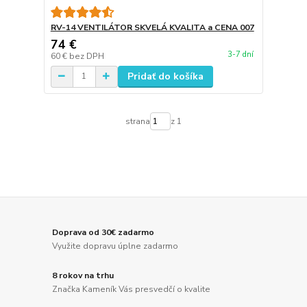
RV-14 VENTILÁTOR SKVELÁ KVALITA a CENA 007
74 €
3-7 dní
60 €
bez DPH
Pridať do košíka
strana
z 1
Doprava od 30€ zadarmo
Využite dopravu úplne zadarmo
8 rokov na trhu
Značka Kameník Vás presvedčí o kvalite