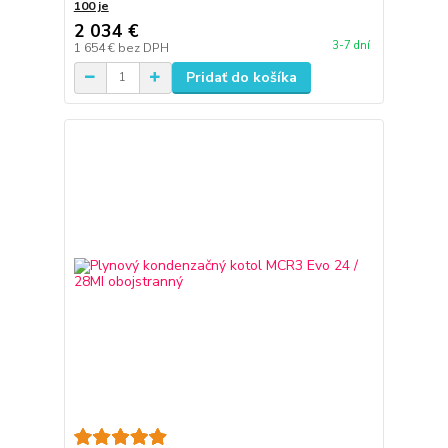
100 je
2 034 €
3-7 dní
1 654 €
bez DPH
Pridať do košíka