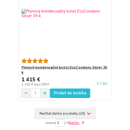
Plynový kondenzačný kotol EcoCondens Silver 35
k
1 415 €
3-7 dní
1 151 €
bez DPH
Pridať do košíka
Načítať ďalšie produkty (20)
strana
z 8
ďalšie