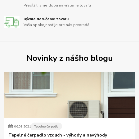
Predĺžili sme dobu na vrátenie tovaru
Rýchle doručenie tovaru
Vaša spokojnosť je pre nás prvoradá
Novinky z nášho blogu
06
.
08
.
2021
Tepelné čerpadlá
Tepelné čerpadlo vzduch - výhody a nevýhody