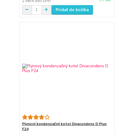
3-7 dní
2 545 €
bez DPH
Pridať do košíka
Plynový kondenzačný kotol Divacondens D Plus
F24