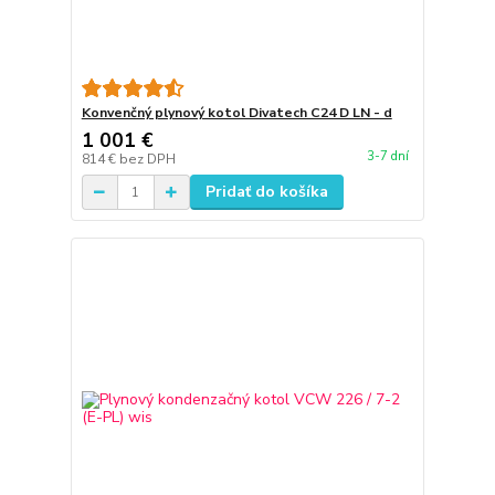
Konvenčný plynový kotol Divatech C24 D LN - d
1 001 €
3-7 dní
814 €
bez DPH
Pridať do košíka