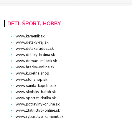
DETI, ŠPORT, HOBBY
www.kamenik.sk
www.detsky-raj.sk
www.detskaradost.sk
www.detsky-hrdina.sk
www.domaci-milacik.sk
www.hracky-online.sk
www.kupelna.shop
www.stonshop.sk
www.sanita-kupelne.sk
www.skolsky-batoh.sk
www.sportaturistika.sk
www.potraviny-online.sk
www.zlatnictvo-online.sk
www.rybarstvo-kamenik.sk