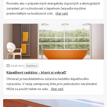
Rovnako ako v prípade iných energeticky úsporných a ekologických
zariadení, pri rozhodovaní o tepelnom čerpadle myslíme
predovšetkým na budúcnosť a kú...
čítať celé
06
.
08
.
2021
Radiátory
Kúpeľňový radiátor - ktorý si vybrať?
Ohrievač je neoddeliteľnou súčasťou každého kúpeľňového
vybavenia. V našej zemepisnej šírke je to jednoducho nevyhnutné.
Môže sa použiť nielen na vyku...
čítať celé