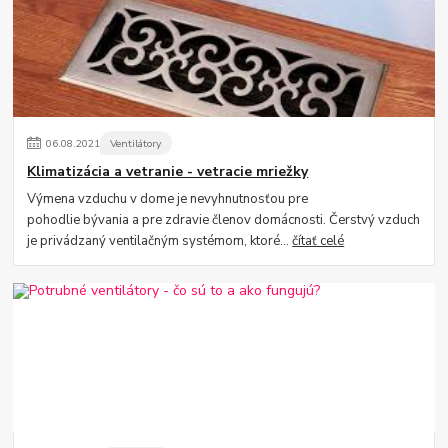
06
.
08
.
2021
Ventilátory
Klimatizácia a vetranie - vetracie mriežky
Výmena vzduchu v dome je nevyhnutnosťou pre
pohodlie bývania a pre zdravie členov domácnosti. Čerstvý vzduch
je privádzaný ventilačným systémom, ktoré...
čítať celé