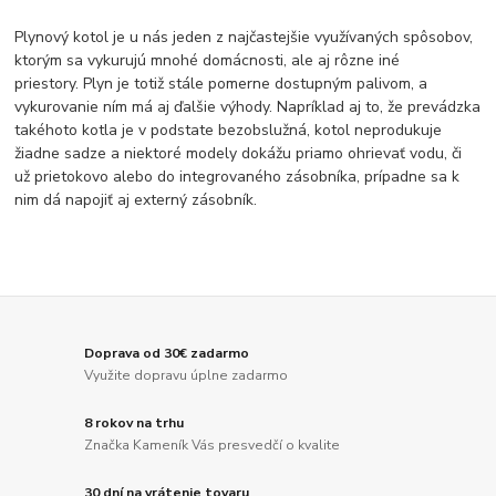
Plynový kotol je u nás jeden z najčastejšie využívaných spôsobov,
ktorým sa vykurujú mnohé domácnosti, ale aj rôzne iné
priestory. Plyn je totiž stále pomerne dostupným palivom, a
vykurovanie ním má aj ďalšie výhody. Napríklad aj to, že prevádzka
takéhoto kotla je v podstate bezobslužná, kotol neprodukuje
žiadne sadze a niektoré modely dokážu priamo ohrievať vodu, či
už prietokovo alebo do integrovaného zásobníka, prípadne sa k
nim dá napojiť aj externý zásobník.
Doprava od 30€ zadarmo
Využite dopravu úplne zadarmo
8 rokov na trhu
Značka Kameník Vás presvedčí o kvalite
30 dní na vrátenie tovaru