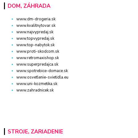
DOM, ZÁHRADA
www.dm-drogeria.sk
www.kvalitnytovar.sk
www.najvypredaj.sk
www.topvypredaj.sk
www.top-nabytok.sk
www.proti-skodcom.sk
www.retromaxishop.sk
www.superpredajca.sk
www.spotrebice-domace.sk
www.osvetlenie-svietidla.eu
www.uni-kozmetika.sk
www.zahradnicek.sk
STROJE, ZARIADENIE