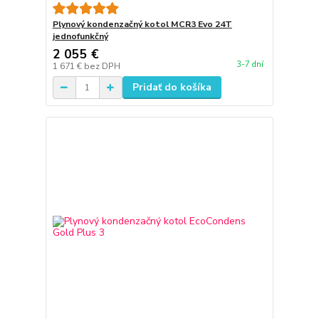
Plynový kondenzačný kotol MCR3 Evo 24T
jednofunkčný
2 055 €
3-7 dní
1 671 €
bez DPH
Pridať do košíka