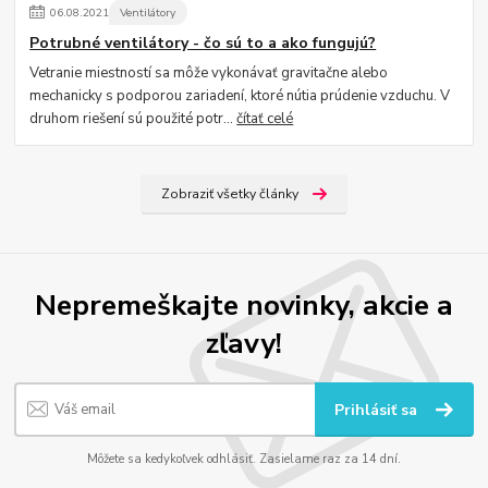
06
.
08
.
2021
Ventilátory
Potrubné ventilátory - čo sú to a ako fungujú?
Vetranie miestností sa môže vykonávať gravitačne alebo
mechanicky s podporou zariadení, ktoré nútia prúdenie vzduchu. V
druhom riešení sú použité potr...
čítať celé
Zobraziť všetky články
Nepremeškajte novinky, akcie a
zľavy!
Prihlásiť sa
Môžete sa kedykoľvek odhlásiť. Zasielame raz za 14 dní.