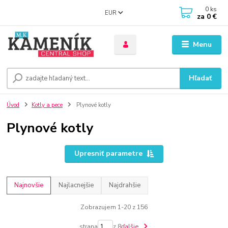
0
ks
EUR
za
0 €
Menu
Hľadať
Úvod
Kotly a pece
Plynové kotly
Plynové kotly
Upresniť parametre
Najnovšie
Najlacnejšie
Najdrahšie
Zobrazujem 1-20 z 156
strana
z 8
ďalšie