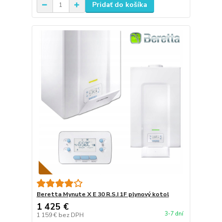
Pridať do košíka
Beretta Mynute X E 30 R.S.I 1F plynový kotol
1 425 €
3-7 dní
1 159 €
bez DPH