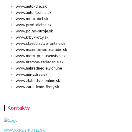
www.auto-diel.sk
www.auto-techna.sk
www.moto-diel.sk
www.profi-dielna.sk
www.polno-stroje.sk
www.krby-kotly.sk
www.stavebnictvo-online.sk
www.maxiobchod-naradie.sk
www.moto-prislusenstvo.sk
www.firemne-zariadenie.sk
www.nahradnediely.online
www.uni-zdrav.sk
www.zlatnictvo-online.sk
www.zariadenie-firmy.sk
Kontakty
WWW.KRBY-KOTLY.SK