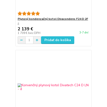
Plynový kondenzačný kotol Divacondens F24 D 2F
-
2 139 €
3-7 dní
1 739 €
bez DPH
Pridať do košíka