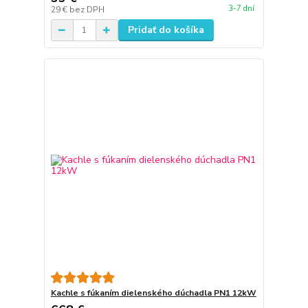
3-7 dní
29 €
bez DPH
Pridať do košíka
Kachle s fúkaním dielenského dúchadla PN1 12kW