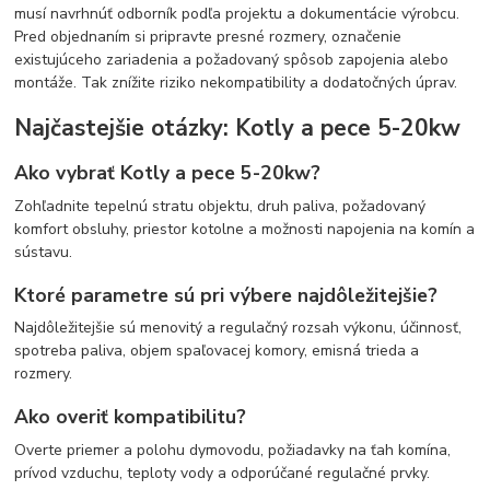
musí navrhnúť odborník podľa projektu a dokumentácie výrobcu.
Pred objednaním si pripravte presné rozmery, označenie
existujúceho zariadenia a požadovaný spôsob zapojenia alebo
montáže. Tak znížite riziko nekompatibility a dodatočných úprav.
Najčastejšie otázky: Kotly a pece 5-20kw
Ako vybrať Kotly a pece 5-20kw?
Zohľadnite tepelnú stratu objektu, druh paliva, požadovaný
komfort obsluhy, priestor kotolne a možnosti napojenia na komín a
sústavu.
Ktoré parametre sú pri výbere najdôležitejšie?
Najdôležitejšie sú menovitý a regulačný rozsah výkonu, účinnosť,
spotreba paliva, objem spaľovacej komory, emisná trieda a
rozmery.
Ako overiť kompatibilitu?
Overte priemer a polohu dymovodu, požiadavky na ťah komína,
prívod vzduchu, teploty vody a odporúčané regulačné prvky.