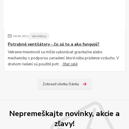
06
.
08
.
2021
Ventilátory
Potrubné ventilátory - čo sú to a ako fungujú?
Vetranie miestností sa môže vykonávať gravitačne alebo
mechanicky s podporou zariadení, ktoré nútia prúdenie vzduchu. V
druhom riešení sú použité potr...
čítať celé
Zobraziť všetky články
Nepremeškajte novinky, akcie a
zľavy!