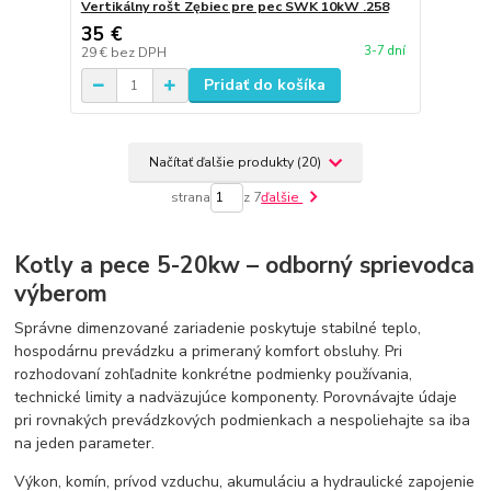
Vertikálny rošt Zębiec pre pec SWK 10kW .258
35 €
3-7 dní
29 €
bez DPH
Pridať do košíka
Načítať ďalšie produkty (20)
strana
z 7
ďalšie
Kotly a pece 5-20kw – odborný sprievodca
výberom
Správne dimenzované zariadenie poskytuje stabilné teplo,
hospodárnu prevádzku a primeraný komfort obsluhy. Pri
rozhodovaní zohľadnite konkrétne podmienky používania,
technické limity a nadväzujúce komponenty. Porovnávajte údaje
pri rovnakých prevádzkových podmienkach a nespoliehajte sa iba
na jeden parameter.
Výkon, komín, prívod vzduchu, akumuláciu a hydraulické zapojenie