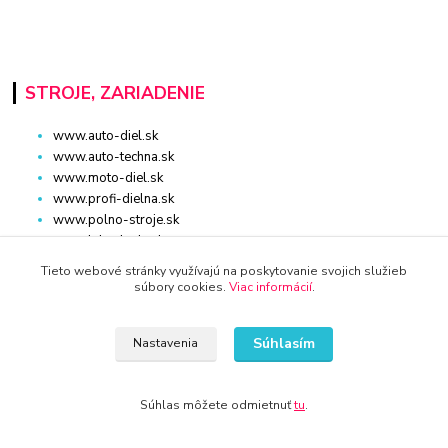
STROJE, ZARIADENIE
www.auto-diel.sk
www.auto-techna.sk
www.moto-diel.sk
www.profi-dielna.sk
www.polno-stroje.sk
www.krby-kotly.sk
www.stavebnictvo-online.sk
Tieto webové stránky využívajú na poskytovanie svojich služieb
www.maxiobchod-naradie.sk
súbory cookies.
Viac informácií
.
www.moto-prislusenstvo.sk
www.firemne-zariadenie.sk
Súhlasím
Nastavenia
www.nahradnediely.online
www.uni-zdrav.sk
www.zlatnictvo-online.sk
Súhlas môžete odmietnuť
tu
.
www.zariadenie-firmy.sk