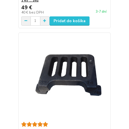
1 ks ... 262
49 €
3-7 dní
40 €
bez DPH
Pridať do košíka