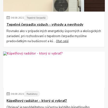
06
.
08
.
2021
Tepelné čerpadlá
Tepelné čerpadlo vzduch - výhody a nevýhody
Rovnako ako v prípade iných energeticky úsporných a ekologických
zariadení, pri rozhodovaní o tepelnom čerpadle myslíme
predovšetkým na budúcnosť a kú...
čítať celé
06
.
08
.
2021
Radiátory
Kúpeľňový radiátor - ktorý si vybrať?
Ohrievač je neoddeliteľnou súčasťou každého kúpeľňového