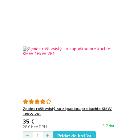
Zębiec rošt zvislý. so západkou pre kachle KMW
16kW 261
35 €
3-7 dní
28 €
bez DPH
Pridať do košíka