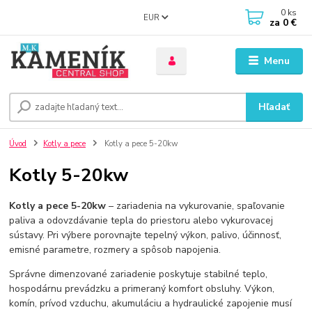
0
ks
EUR
za
0 €
Menu
Hľadať
Úvod
Kotly a pece
Kotly a pece 5-20kw
Kotly 5-20kw
Kotly a pece 5-20kw
– zariadenia na vykurovanie, spaľovanie
paliva a odovzdávanie tepla do priestoru alebo vykurovacej
sústavy. Pri výbere porovnajte tepelný výkon, palivo, účinnosť,
emisné parametre, rozmery a spôsob napojenia.
Správne dimenzované zariadenie poskytuje stabilné teplo,
hospodárnu prevádzku a primeraný komfort obsluhy. Výkon,
komín, prívod vzduchu, akumuláciu a hydraulické zapojenie musí