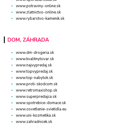
www.potraviny-online.sk
www.zlatnictvo-online.sk
www.rybarstvo-kamenik.sk
DOM, ZÁHRADA
www.dm-drogeria.sk
www.kvalitnytovar.sk
www.najvypredaj.sk
www.topvypredaj.sk
www.top-nabytok.sk
www.proti-skodcom.sk
www.retromaxishop.sk
www.superpredajca.sk
www.spotrebice-domace.sk
www.osvetlenie-svietidla.eu
www.uni-kozmetika.sk
www.zahradnicek.sk