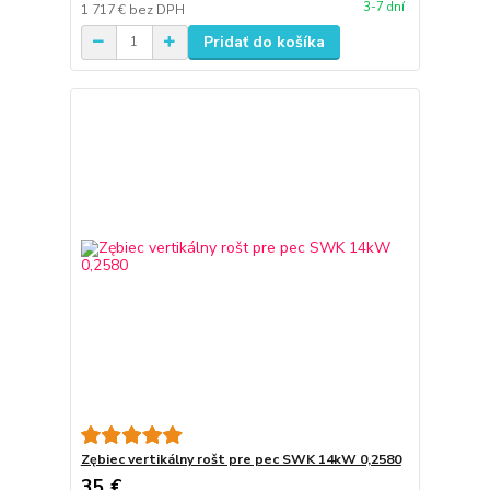
3-7 dní
1 717 €
bez DPH
Pridať do košíka
Zębiec vertikálny rošt pre pec SWK 14kW 0,2580
35 €