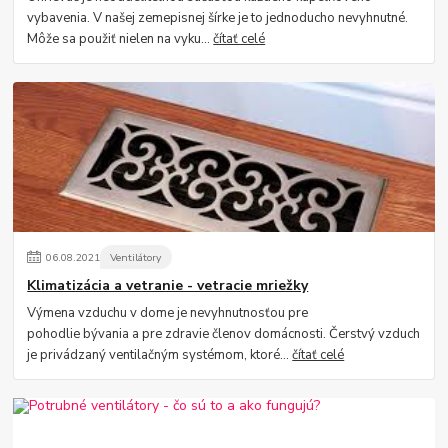
vybavenia. V našej zemepisnej šírke je to jednoducho nevyhnutné.
Môže sa použiť nielen na vyku...
čítať celé
06
.
08
.
2021
Ventilátory
Klimatizácia a vetranie - vetracie mriežky
Výmena vzduchu v dome je nevyhnutnosťou pre
pohodlie bývania a pre zdravie členov domácnosti. Čerstvý vzduch
je privádzaný ventilačným systémom, ktoré...
čítať celé