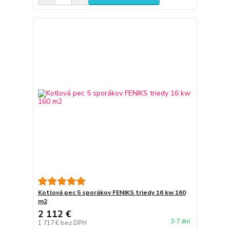
Kotlová pec 5 sporákov FENIKS triedy 16 kw 160
m2
2 112 €
3-7 dní
1 717 €
bez DPH