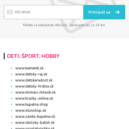
Prihlásiť sa
Môžete sa kedykoľvek odhlásiť. Zasielame raz za 14 dní.
DETI, ŠPORT, HOBBY
www.kamenik.sk
www.detsky-raj.sk
www.detskaradost.sk
www.detsky-hrdina.sk
www.domaci-milacik.sk
www.hracky-online.sk
www.kupelna.shop
www.stonshop.sk
www.sanita-kupelne.sk
www.skolsky-batoh.sk
www.sportaturistika.sk