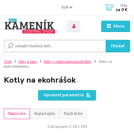
0
ks
EUR
za
0 €
Menu
Hľadať
Úvod
Kotly a pece
Kotly s podávačom/zásobníkon
Kotly na
ekohrášok/pelety
Kotly na ekohrášok
Upresniť parametre
Najnovšie
Najlacnejšie
Najdrahšie
Zobrazujem 1-20 z 330