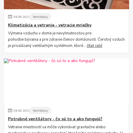
06
.
08
.
2021
Ventilátory
Klimatizácia a vetranie - vetracie mriežky
Výmena vzduchu v dome je nevyhnutnosťou pre
pohodlie bývania a pre zdravie členov domácnosti. Čerstvý vzduch
je privádzaný ventilačným systémom, ktoré...
čítať celé
06
.
08
.
2021
Ventilátory
Potrubné ventilátory - čo sú to a ako fungujú?
Vetranie miestností sa môže vykonávať gravitačne alebo