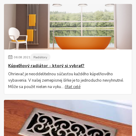
06
.
08
.
2021
Radiátory
Kúpeľňový radiátor - ktorý si vybrať?
Ohrievač je neoddeliteľnou súčasťou každého kúpeľňového
vybavenia. V našej zemepisnej šírke je to jednoducho nevyhnutné.
Môže sa použiť nielen na vyku...
čítať celé