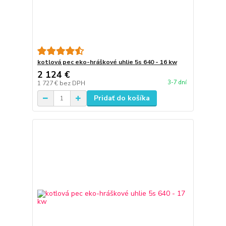
kotlová pec eko-hráškové uhlie 5s 640 - 16 kw
2 124 €
3-7 dní
1 727 €
bez DPH
Pridať do košíka