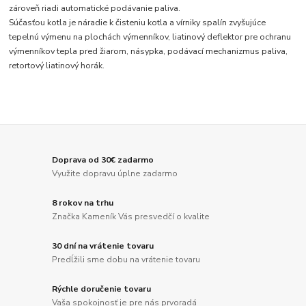
zároveň riadi automatické podávanie paliva.
Súčasťou kotla je náradie k čisteniu kotla a vírniky spalín zvyšujúce
tepelnú výmenu na plochách výmenníkov, liatinový deflektor pre ochranu
výmenníkov tepla pred žiarom, násypka, podávací mechanizmus paliva,
retortový liatinový horák.
Doprava od 30€ zadarmo
Využite dopravu úplne zadarmo
8 rokov na trhu
Značka Kameník Vás presvedčí o kvalite
30 dní na vrátenie tovaru
Predĺžili sme dobu na vrátenie tovaru
Rýchle doručenie tovaru
Vaša spokojnosť je pre nás prvoradá