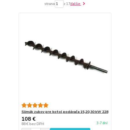
strana
z 17
ďalšie
Slimák zubov pre kotol podávača 15,20,30 kW 228
108 €
3-7 dní
88 €
bez DPH