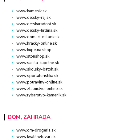
www.kamenik.sk
www.detsky-raj.sk
www.detskaradost.sk
www.detsky-hrdina.sk
www.domaci-milacik.sk
www.hracky-online.sk
www.kupelna.shop
www.stonshop.sk
www.sanita-kupelne.sk
www.skolsky-batoh.sk
www.sportaturistika.sk
www.potraviny-online.sk
www.zlatnictvo-online.sk
www.rybarstvo-kamenik.sk
DOM, ZÁHRADA
www.dm-drogeria.sk
www.kvalitnytovar.sk