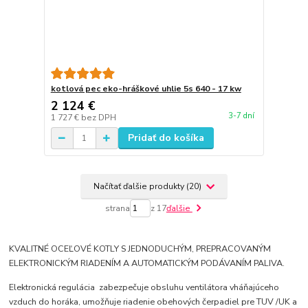
kotlová pec eko-hráškové uhlie 5s 640 - 17 kw
2 124 €
3-7 dní
1 727 €
bez DPH
Pridať do košíka
Načítať ďalšie produkty (20)
strana
z 17
ďalšie
KVALITNÉ OCEĽOVÉ KOTLY S JEDNODUCHÝM, PREPRACOVANÝM
ELEKTRONICKÝM RIADENÍM A AUTOMATICKÝM PODÁVANÍM PALIVA.
Elektronická regulácia zabezpečuje obsluhu ventilátora vháňajúceho
vzduch do horáka, umožňuje riadenie obehových čerpadiel pre TUV /UK a