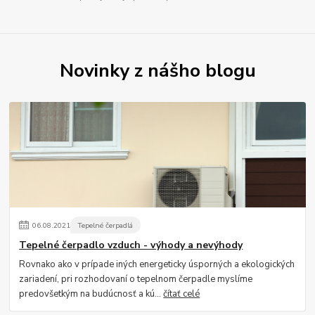
Novinky z nášho blogu
06
.
08
.
2021
Tepelné čerpadlá
Tepelné čerpadlo vzduch - výhody a nevýhody
Rovnako ako v prípade iných energeticky úsporných a ekologických
zariadení, pri rozhodovaní o tepelnom čerpadle myslíme
predovšetkým na budúcnosť a kú...
čítať celé