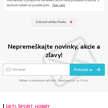
mechanicky s podporou zariadení, ktoré nútia prúdenie vzduchu. V
druhom riešení sú použité potr...
čítať celé
Zobraziť všetky články
Nepremeškajte novinky, akcie a
zľavy!
Prihlásiť sa
Môžete sa kedykoľvek odhlásiť. Zasielame raz za 14 dní.
DETI, ŠPORT, HOBBY