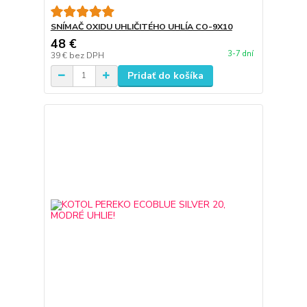
SNÍMAČ OXIDU UHLIČITÉHO UHLÍA CO-9X10
48 €
3-7 dní
39 €
bez DPH
Pridať do košíka