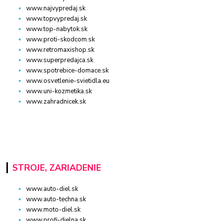
www.najvypredaj.sk
www.topvypredaj.sk
www.top-nabytok.sk
www.proti-skodcom.sk
www.retromaxishop.sk
www.superpredajca.sk
www.spotrebice-domace.sk
www.osvetlenie-svietidla.eu
www.uni-kozmetika.sk
www.zahradnicek.sk
STROJE, ZARIADENIE
www.auto-diel.sk
www.auto-techna.sk
www.moto-diel.sk
www.profi-dielna.sk