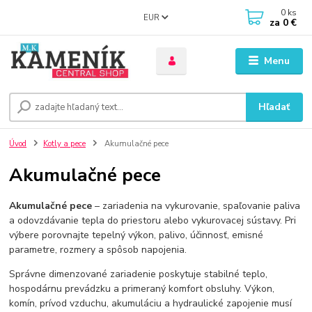
0
ks
EUR
za
0 €
Menu
Hľadať
Úvod
Kotly a pece
Akumulačné pece
Akumulačné pece
Akumulačné pece
– zariadenia na vykurovanie, spaľovanie paliva
a odovzdávanie tepla do priestoru alebo vykurovacej sústavy. Pri
výbere porovnajte tepelný výkon, palivo, účinnosť, emisné
parametre, rozmery a spôsob napojenia.
Správne dimenzované zariadenie poskytuje stabilné teplo,
hospodárnu prevádzku a primeraný komfort obsluhy. Výkon,
komín, prívod vzduchu, akumuláciu a hydraulické zapojenie musí