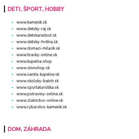
DETI, ŠPORT, HOBBY
www.kamenik.sk
www.detsky-raj.sk
www.detskaradost.sk
www.detsky-hrdina.sk
www.domaci-milacik.sk
www.hracky-online.sk
www.kupelna.shop
www.stonshop.sk
www.sanita-kupelne.sk
www.skolsky-batoh.sk
www.sportaturistika.sk
www.potraviny-online.sk
www.zlatnictvo-online.sk
www.rybarstvo-kamenik.sk
DOM, ZÁHRADA