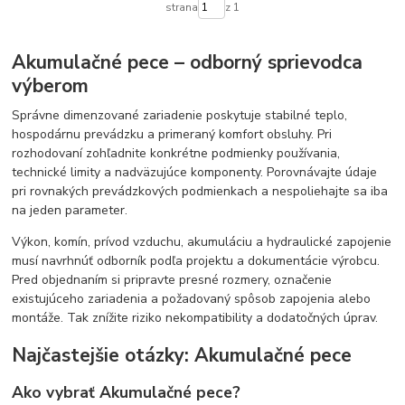
strana
z 1
Akumulačné pece – odborný sprievodca
výberom
Správne dimenzované zariadenie poskytuje stabilné teplo,
hospodárnu prevádzku a primeraný komfort obsluhy. Pri
rozhodovaní zohľadnite konkrétne podmienky používania,
technické limity a nadväzujúce komponenty. Porovnávajte údaje
pri rovnakých prevádzkových podmienkach a nespoliehajte sa iba
na jeden parameter.
Výkon, komín, prívod vzduchu, akumuláciu a hydraulické zapojenie
musí navrhnúť odborník podľa projektu a dokumentácie výrobcu.
Pred objednaním si pripravte presné rozmery, označenie
existujúceho zariadenia a požadovaný spôsob zapojenia alebo
montáže. Tak znížite riziko nekompatibility a dodatočných úprav.
Najčastejšie otázky: Akumulačné pece
Ako vybrať Akumulačné pece?