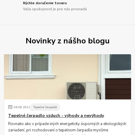
Rýchle doručenie tovaru
Vaša spokojnosť je pre nás prvoradá
Novinky z nášho blogu
06
.
08
.
2021
Tepelné čerpadlá
Tepelné čerpadlo vzduch - výhody a nevýhody
Rovnako ako v prípade iných energeticky úsporných a ekologických
zariadení, pri rozhodovaní o tepelnom čerpadle myslíme