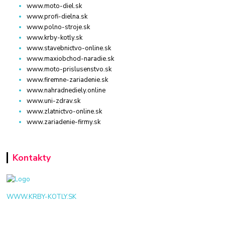
www.moto-diel.sk
www.profi-dielna.sk
www.polno-stroje.sk
www.krby-kotly.sk
www.stavebnictvo-online.sk
www.maxiobchod-naradie.sk
www.moto-prislusenstvo.sk
www.firemne-zariadenie.sk
www.nahradnediely.online
www.uni-zdrav.sk
www.zlatnictvo-online.sk
www.zariadenie-firmy.sk
Kontakty
WWW.KRBY-KOTLY.SK