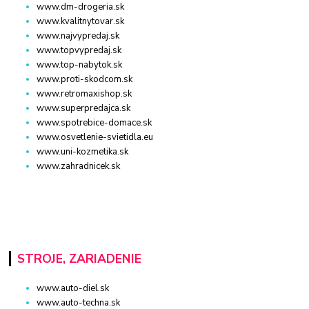
www.dm-drogeria.sk
www.kvalitnytovar.sk
www.najvypredaj.sk
www.topvypredaj.sk
www.top-nabytok.sk
www.proti-skodcom.sk
www.retromaxishop.sk
www.superpredajca.sk
www.spotrebice-domace.sk
www.osvetlenie-svietidla.eu
www.uni-kozmetika.sk
www.zahradnicek.sk
STROJE, ZARIADENIE
www.auto-diel.sk
www.auto-techna.sk