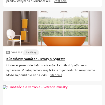
predovšetkým na budúcnosť a kú...
čítať celé
06
.
08
.
2021
Radiátory
Kúpeľňový radiátor - ktorý si vybrať?
Ohrievač je neoddeliteľnou súčasťou každého kúpeľňového
vybavenia. V našej zemepisnej šírke je to jednoducho nevyhnutné.
Môže sa použiť nielen na vyku...
čítať celé