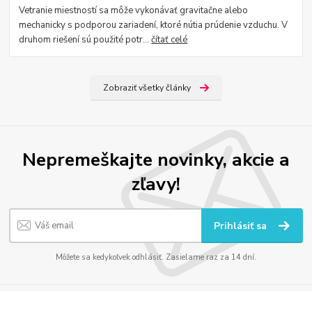
Vetranie miestností sa môže vykonávať gravitačne alebo
mechanicky s podporou zariadení, ktoré nútia prúdenie vzduchu. V
druhom riešení sú použité potr...
čítať celé
Zobraziť všetky články
Nepremeškajte novinky, akcie a
zľavy!
Prihlásiť sa
Môžete sa kedykoľvek odhlásiť. Zasielame raz za 14 dní.