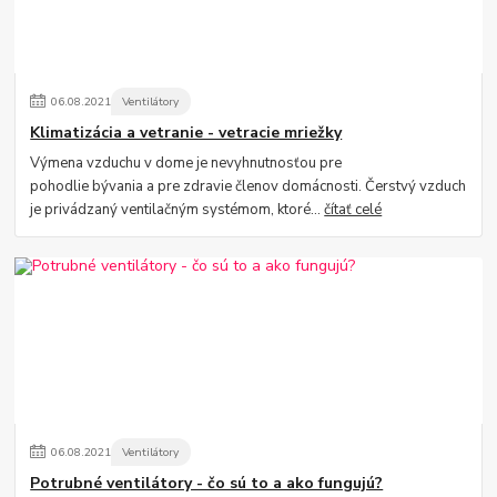
06
.
08
.
2021
Ventilátory
Klimatizácia a vetranie - vetracie mriežky
Výmena vzduchu v dome je nevyhnutnosťou pre
pohodlie bývania a pre zdravie členov domácnosti. Čerstvý vzduch
je privádzaný ventilačným systémom, ktoré...
čítať celé
06
.
08
.
2021
Ventilátory
Potrubné ventilátory - čo sú to a ako fungujú?