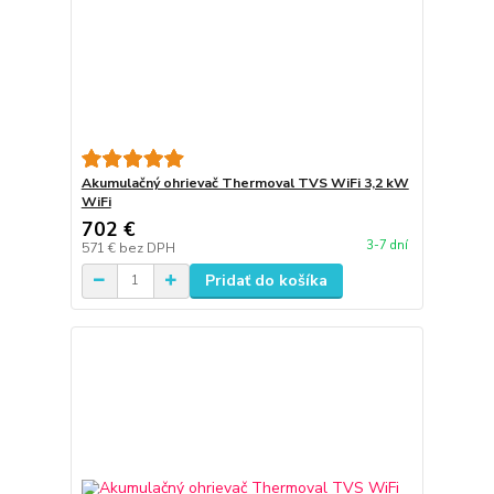
Akumulačný ohrievač Thermoval TVS WiFi 3,2 kW
WiFi
702 €
3-7 dní
571 €
bez DPH
Pridať do košíka