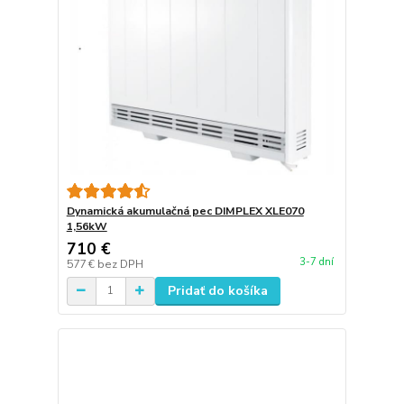
Dynamická akumulačná pec DIMPLEX XLE070
1,56kW
710 €
3-7 dní
577 €
bez DPH
Pridať do košíka