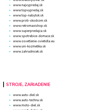
www.kvalitnytovar.sk
www.najvypredaj.sk
www.topvypredaj.sk
www.top-nabytok.sk
www.proti-skodcom.sk
www.retromaxishop.sk
www.superpredajca.sk
www.spotrebice-domace.sk
www.osvetlenie-svietidla.eu
www.uni-kozmetika.sk
www.zahradnicek.sk
STROJE, ZARIADENIE
www.auto-diel.sk
www.auto-techna.sk
www.moto-diel.sk