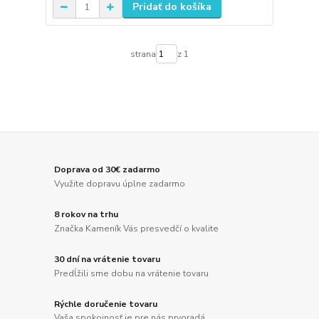
Pridať do košíka
strana
z 1
Doprava od 30€ zadarmo
Využite dopravu úplne zadarmo
8 rokov na trhu
Značka Kameník Vás presvedčí o kvalite
30 dní na vrátenie tovaru
Predĺžili sme dobu na vrátenie tovaru
Rýchle doručenie tovaru
Vaša spokojnosť je pre nás prvoradá