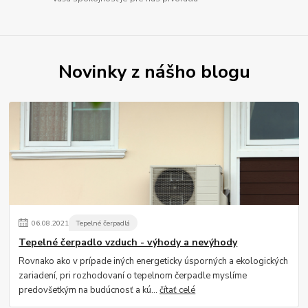
Novinky z nášho blogu
06
.
08
.
2021
Tepelné čerpadlá
Tepelné čerpadlo vzduch - výhody a nevýhody
Rovnako ako v prípade iných energeticky úsporných a ekologických
zariadení, pri rozhodovaní o tepelnom čerpadle myslíme
predovšetkým na budúcnosť a kú...
čítať celé