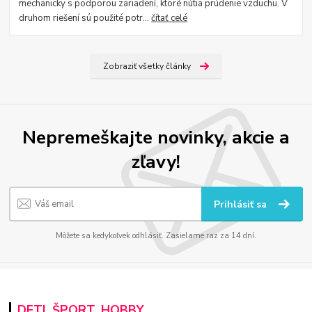
mechanicky s podporou zariadení, ktoré nútia prúdenie vzduchu. V
druhom riešení sú použité potr...
čítať celé
Zobraziť všetky články
Nepremeškajte novinky, akcie a
zľavy!
Prihlásiť sa
Môžete sa kedykoľvek odhlásiť. Zasielame raz za 14 dní.
DETI, ŠPORT, HOBBY