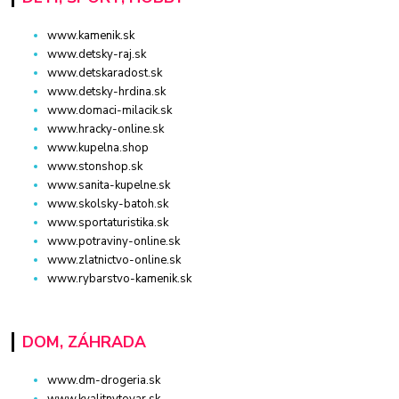
www.kamenik.sk
www.detsky-raj.sk
www.detskaradost.sk
www.detsky-hrdina.sk
www.domaci-milacik.sk
www.hracky-online.sk
www.kupelna.shop
www.stonshop.sk
www.sanita-kupelne.sk
www.skolsky-batoh.sk
www.sportaturistika.sk
www.potraviny-online.sk
www.zlatnictvo-online.sk
www.rybarstvo-kamenik.sk
DOM, ZÁHRADA
www.dm-drogeria.sk