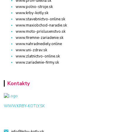
www.profi-dielna.sk
www.polno-stroje.sk
www.krby-kotly.sk
www.stavebnictvo-online.sk
www.maxiobchod-naradie.sk
www.moto-prislusenstvo.sk
www.firemne-zariadenie.sk
www.nahradnediely.online
www.uni-zdrav.sk
www.zlatnictvo-online.sk
www.zariadenie-firmy.sk
Kontakty
WWW.KRBY-KOTLY.SK
info@krby-kotly.sk