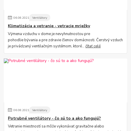
06
.
08
.
2021
Ventilátory
Klimatizácia a vetranie - vetracie mriežky
Výmena vzduchu v dome je nevyhnutnosťou pre
pohodlie bývania a pre zdravie členov domácnosti. Čerstvý vzduch
je privádzaný ventilačným systémom, ktoré...
čítať celé
06
.
08
.
2021
Ventilátory
Potrubné ventilátory - čo sú to a ako fungujú?
Vetranie miestností sa môže vykonávať gravitačne alebo