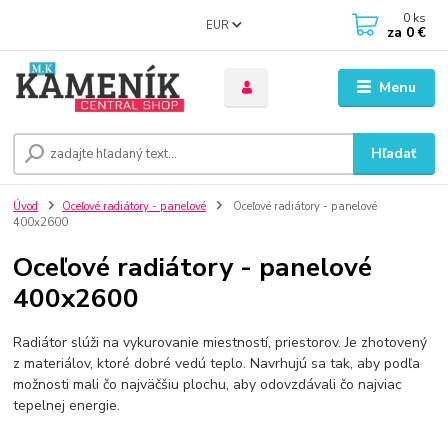
0
ks
EUR
za
0 €
Menu
Hľadať
Úvod
Oceľové radiátory - panelové
Oceľové radiátory - panelové
400x2600
Oceľové radiátory - panelové
400x2600
Radiátor slúži na vykurovanie miestností, priestorov. Je zhotovený
z materiálov, ktoré dobré vedú teplo. Navrhujú sa tak, aby podľa
možnosti mali čo najväčšiu plochu, aby odovzdávali čo najviac
tepelnej energie.