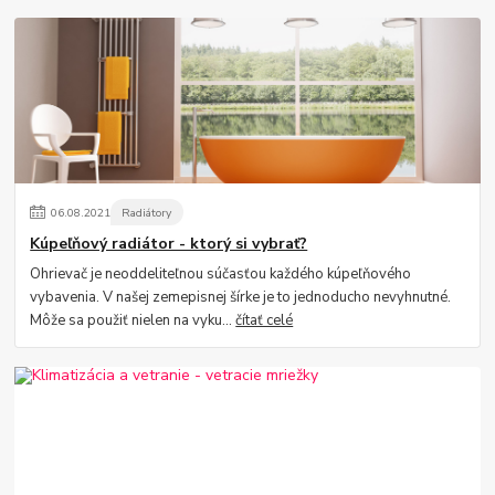
06
.
08
.
2021
Radiátory
Kúpeľňový radiátor - ktorý si vybrať?
Ohrievač je neoddeliteľnou súčasťou každého kúpeľňového
vybavenia. V našej zemepisnej šírke je to jednoducho nevyhnutné.
Môže sa použiť nielen na vyku...
čítať celé