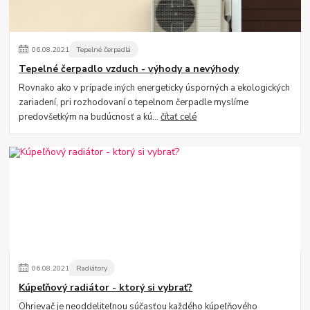
06
.
08
.
2021
Tepelné čerpadlá
Tepelné čerpadlo vzduch - výhody a nevýhody
Rovnako ako v prípade iných energeticky úsporných a ekologických
zariadení, pri rozhodovaní o tepelnom čerpadle myslíme
predovšetkým na budúcnosť a kú...
čítať celé
06
.
08
.
2021
Radiátory
Kúpeľňový radiátor - ktorý si vybrať?
Ohrievač je neoddeliteľnou súčasťou každého kúpeľňového