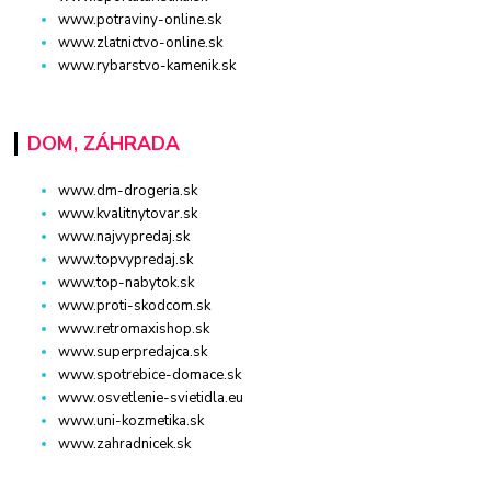
www.potraviny-online.sk
www.zlatnictvo-online.sk
www.rybarstvo-kamenik.sk
DOM, ZÁHRADA
www.dm-drogeria.sk
www.kvalitnytovar.sk
www.najvypredaj.sk
www.topvypredaj.sk
www.top-nabytok.sk
www.proti-skodcom.sk
www.retromaxishop.sk
www.superpredajca.sk
www.spotrebice-domace.sk
www.osvetlenie-svietidla.eu
www.uni-kozmetika.sk
www.zahradnicek.sk