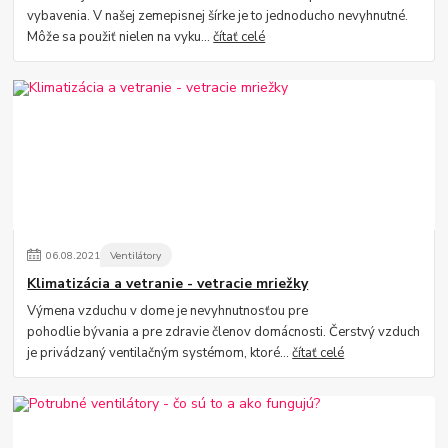
vybavenia. V našej zemepisnej šírke je to jednoducho nevyhnutné.
Môže sa použiť nielen na vyku...
čítať celé
06
.
08
.
2021
Ventilátory
Klimatizácia a vetranie - vetracie mriežky
Výmena vzduchu v dome je nevyhnutnosťou pre
pohodlie bývania a pre zdravie členov domácnosti. Čerstvý vzduch
je privádzaný ventilačným systémom, ktoré...
čítať celé