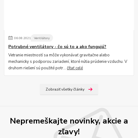
06
.
08
.
2021
Ventilátory
Potrubné ventilátory - čo sú to a ako fungujú?
Vetranie miestností sa môže vykonávať gravitačne alebo
mechanicky s podporou zariadení, ktoré nútia prúdenie vzduchu. V
druhom riešení sú použité potr...
čítať celé
Zobraziť všetky články
Nepremeškajte novinky, akcie a
zľavy!