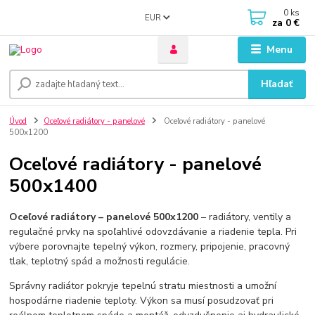
0
ks
EUR
za
0 €
Menu
Hľadať
Úvod
Oceľové radiátory - panelové
Oceľové radiátory - panelové
500x1200
Oceľové radiátory - panelové
500x1400
Oceľové radiátory – panelové 500x1200
– radiátory, ventily a
regulačné prvky na spoľahlivé odovzdávanie a riadenie tepla. Pri
výbere porovnajte tepelný výkon, rozmery, pripojenie, pracovný
tlak, teplotný spád a možnosti regulácie.
Správny radiátor pokryje tepelnú stratu miestnosti a umožní
hospodárne riadenie teploty. Výkon sa musí posudzovať pri