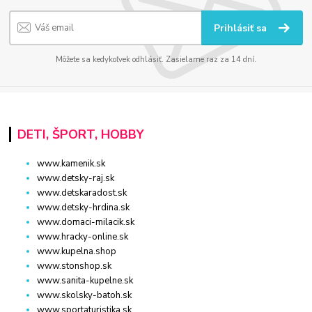
Prihlásiť sa
Môžete sa kedykoľvek odhlásiť. Zasielame raz za 14 dní.
DETI, ŠPORT, HOBBY
www.kamenik.sk
www.detsky-raj.sk
www.detskaradost.sk
www.detsky-hrdina.sk
www.domaci-milacik.sk
www.hracky-online.sk
www.kupelna.shop
www.stonshop.sk
www.sanita-kupelne.sk
www.skolsky-batoh.sk
www.sportaturistika.sk