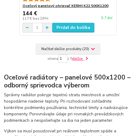
Oceľový panelový ohrievač KERMI K22 500X1200
144 €
3-7 dní
117 €
bez DPH
Pridať do košíka
Načítať ďalšie produkty (20)
strana
z 5
ďalšie
Oceľové radiátory – panelové 500x1200 –
odborný sprievodca výberom
Správny radiátor pokryje tepelnú stratu miestnosti a umožní
hospodárne riadenie teploty. Pri rozhodovaní zohľadnite
konkrétne podmienky používania, technické limity a nadväzujúce
komponenty. Porovnávajte údaje pri rovnakých prevádzkových
podmienkach a nespoliehajte sa iba na jeden parameter.
Výkon sa musí posudzovať pri reálnom teplotnom spáde a