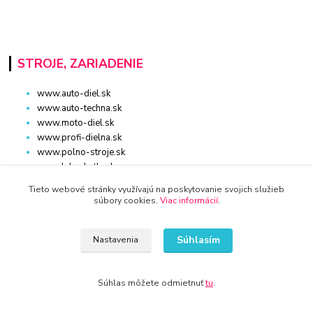
STROJE, ZARIADENIE
www.auto-diel.sk
www.auto-techna.sk
www.moto-diel.sk
www.profi-dielna.sk
www.polno-stroje.sk
www.krby-kotly.sk
www.stavebnictvo-online.sk
Tieto webové stránky využívajú na poskytovanie svojich služieb
www.maxiobchod-naradie.sk
súbory cookies.
Viac informácií
.
www.moto-prislusenstvo.sk
www.firemne-zariadenie.sk
Súhlasím
www.nahradnediely.online
Nastavenia
www.uni-zdrav.sk
www.zlatnictvo-online.sk
Súhlas môžete odmietnuť
tu
.
www.zariadenie-firmy.sk