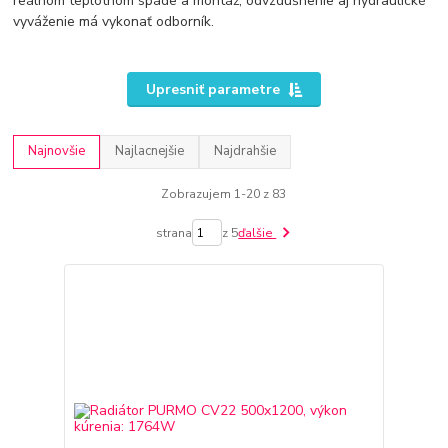
reálnom teplotnom spáde a montáž, odvzdušnenie aj hydraulické
vyváženie má vykonať odborník.
Upresniť parametre
Najnovšie
Najlacnejšie
Najdrahšie
Zobrazujem 1-20 z 83
strana
z 5
ďalšie