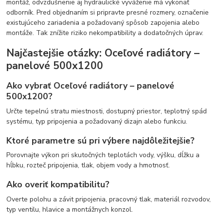
montáž, odvzdušnenie aj hydraulické vyváženie má vykonať
odborník. Pred objednaním si pripravte presné rozmery, označenie
existujúceho zariadenia a požadovaný spôsob zapojenia alebo
montáže. Tak znížite riziko nekompatibility a dodatočných úprav.
Najčastejšie otázky: Oceľové radiátory –
panelové 500x1200
Ako vybrať Oceľové radiátory – panelové
500x1200?
Určte tepelnú stratu miestnosti, dostupný priestor, teplotný spád
systému, typ pripojenia a požadovaný dizajn alebo funkciu.
Ktoré parametre sú pri výbere najdôležitejšie?
Porovnajte výkon pri skutočných teplotách vody, výšku, dĺžku a
hĺbku, rozteč pripojenia, tlak, objem vody a hmotnosť.
Ako overiť kompatibilitu?
Overte polohu a závit pripojenia, pracovný tlak, materiál rozvodov,
typ ventilu, hlavice a montážnych konzol.