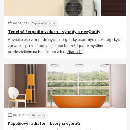
06
.
08
.
2021
Tepelné čerpadlá
Tepelné čerpadlo vzduch - výhody a nevýhody
Rovnako ako v prípade iných energeticky úsporných a ekologických
zariadení, pri rozhodovaní o tepelnom čerpadle myslíme
predovšetkým na budúcnosť a kú...
čítať celé
06
.
08
.
2021
Radiátory
Kúpeľňový radiátor - ktorý si vybrať?