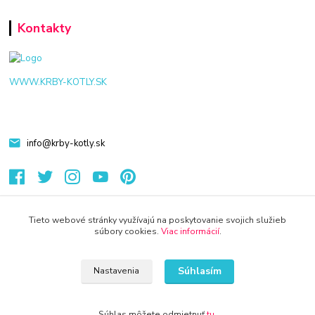
Kontakty
WWW.KRBY-KOTLY.SK
info@krby-kotly.sk
Tieto webové stránky využívajú na poskytovanie svojich služieb
súbory cookies.
Viac informácií
.
© 2024 Všetky práva vyhradené KAMENIK.SK
Vytvorené na
Eshop-rychlo.sk
Súhlasím
Nastavenia
Súhlas môžete odmietnuť
tu
.