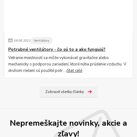
06
.
08
.
2021
Ventilátory
Potrubné ventilátory - čo sú to a ako fungujú?
Vetranie miestností sa môže vykonávať gravitačne alebo
mechanicky s podporou zariadení, ktoré nútia prúdenie vzduchu. V
druhom riešení sú použité potr...
čítať celé
Zobraziť všetky články
Nepremeškajte novinky, akcie a
zľavy!