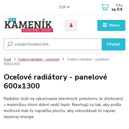
0
ks
EUR
za
0 €
Menu
Hľadať
Úvod
Oceľové radiátory - panelové
Oceľové radiátory - panelové
600x1300
Oceľové radiátory - panelové
600x1300
Radiátor slúži na vykurovanie miestností, priestorov. Je zhotovený
z materiálov, ktoré dobré vedú teplo. Navrhujú sa tak, aby podľa
možnosti mali čo najväčšiu plochu, aby odovzdávali čo najviac
tepelnej energie.