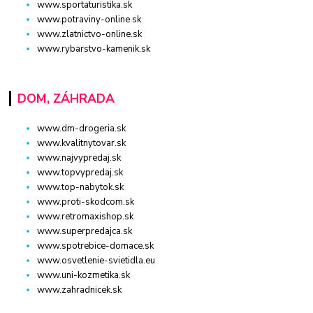
www.sportaturistika.sk
www.potraviny-online.sk
www.zlatnictvo-online.sk
www.rybarstvo-kamenik.sk
DOM, ZÁHRADA
www.dm-drogeria.sk
www.kvalitnytovar.sk
www.najvypredaj.sk
www.topvypredaj.sk
www.top-nabytok.sk
www.proti-skodcom.sk
www.retromaxishop.sk
www.superpredajca.sk
www.spotrebice-domace.sk
www.osvetlenie-svietidla.eu
www.uni-kozmetika.sk
www.zahradnicek.sk