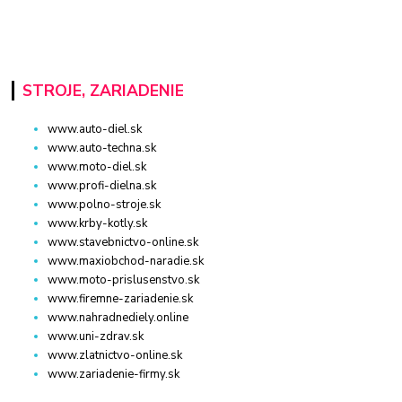
STROJE, ZARIADENIE
www.auto-diel.sk
www.auto-techna.sk
www.moto-diel.sk
www.profi-dielna.sk
www.polno-stroje.sk
www.krby-kotly.sk
www.stavebnictvo-online.sk
www.maxiobchod-naradie.sk
www.moto-prislusenstvo.sk
www.firemne-zariadenie.sk
www.nahradnediely.online
www.uni-zdrav.sk
www.zlatnictvo-online.sk
www.zariadenie-firmy.sk