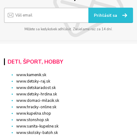
Prihlásiť sa
Môžete sa kedykoľvek odhlásiť. Zasielame raz za 14 dní.
DETI, ŠPORT, HOBBY
www.kamenik.sk
www.detsky-raj.sk
www.detskaradost.sk
www.detsky-hrdina.sk
www.domaci-milacik.sk
www.hracky-online.sk
www.kupelna.shop
www.stonshop.sk
www.sanita-kupelne.sk
www.skolsky-batoh.sk