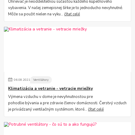
Ohrievač je neoddeliteľnou súčasťou každého kúpeľňového
vybavenia. V našej zemepisnej šírke je to jednoducho nevyhnutné.
Môže sa použiť nielen na vyku...
čítať celé
06
.
08
.
2021
Ventilátory
Klimatizácia a vetranie - vetracie mriežky
Výmena vzduchu v dome je nevyhnutnosťou pre
pohodlie bývania a pre zdravie členov domácnosti. Čerstvý vzduch
je privádzaný ventilačným systémom, ktoré...
čítať celé