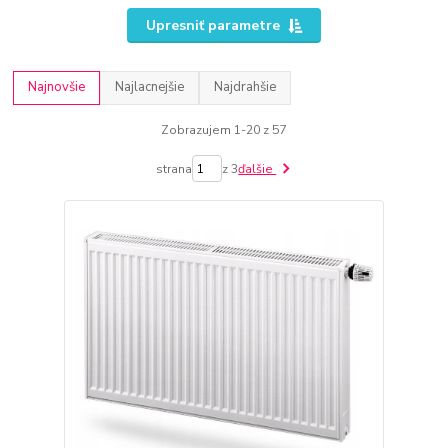
Upresniť parametre
Najnovšie
Najlacnejšie
Najdrahšie
Zobrazujem 1-20 z 57
strana
z 3
ďalšie