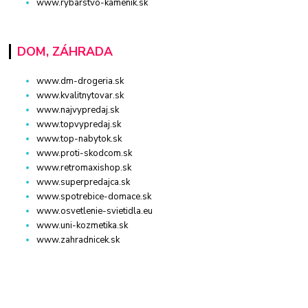
www.rybarstvo-kamenik.sk
DOM, ZÁHRADA
www.dm-drogeria.sk
www.kvalitnytovar.sk
www.najvypredaj.sk
www.topvypredaj.sk
www.top-nabytok.sk
www.proti-skodcom.sk
www.retromaxishop.sk
www.superpredajca.sk
www.spotrebice-domace.sk
www.osvetlenie-svietidla.eu
www.uni-kozmetika.sk
www.zahradnicek.sk