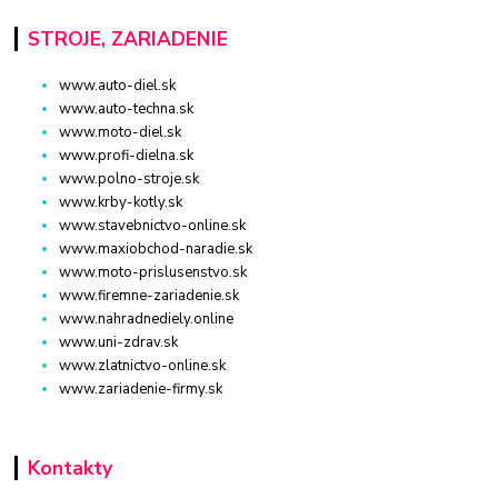
STROJE, ZARIADENIE
www.auto-diel.sk
www.auto-techna.sk
www.moto-diel.sk
www.profi-dielna.sk
www.polno-stroje.sk
www.krby-kotly.sk
www.stavebnictvo-online.sk
www.maxiobchod-naradie.sk
www.moto-prislusenstvo.sk
www.firemne-zariadenie.sk
www.nahradnediely.online
www.uni-zdrav.sk
www.zlatnictvo-online.sk
www.zariadenie-firmy.sk
Kontakty