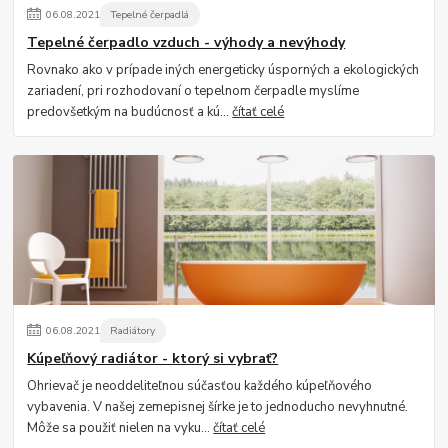
06
.
08
.
2021
Tepelné čerpadlá
Tepelné čerpadlo vzduch - výhody a nevýhody
Rovnako ako v prípade iných energeticky úsporných a ekologických
zariadení, pri rozhodovaní o tepelnom čerpadle myslíme
predovšetkým na budúcnosť a kú...
čítať celé
06
.
08
.
2021
Radiátory
Kúpeľňový radiátor - ktorý si vybrať?
Ohrievač je neoddeliteľnou súčasťou každého kúpeľňového
vybavenia. V našej zemepisnej šírke je to jednoducho nevyhnutné.
Môže sa použiť nielen na vyku...
čítať celé