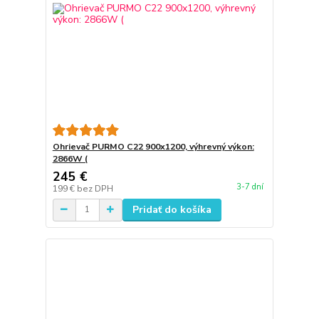
Ohrievač PURMO C22 900x1200, výhrevný výkon:
2866W (
245 €
3-7 dní
199 €
bez DPH
Pridať do košíka