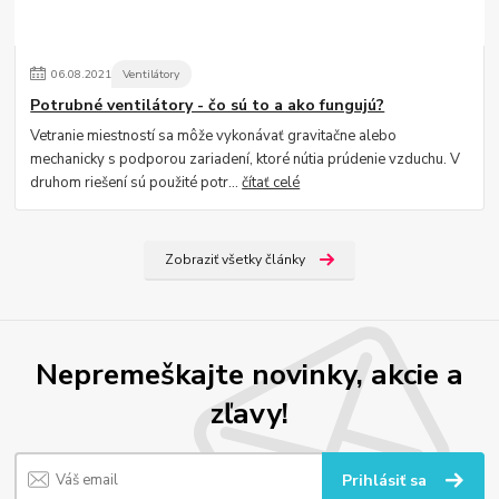
06
.
08
.
2021
Ventilátory
Potrubné ventilátory - čo sú to a ako fungujú?
Vetranie miestností sa môže vykonávať gravitačne alebo
mechanicky s podporou zariadení, ktoré nútia prúdenie vzduchu. V
druhom riešení sú použité potr...
čítať celé
Zobraziť všetky články
Nepremeškajte novinky, akcie a
zľavy!
Prihlásiť sa