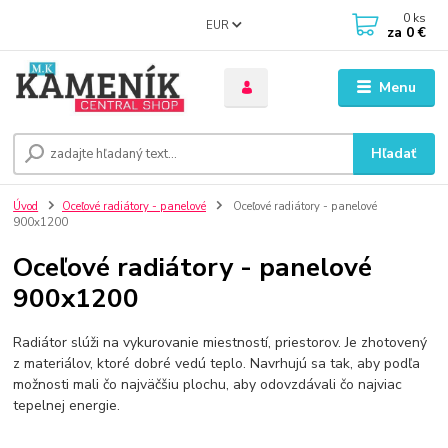
0
ks
EUR
za
0 €
Menu
Hľadať
Úvod
Oceľové radiátory - panelové
Oceľové radiátory - panelové
900x1200
Oceľové radiátory - panelové
900x1200
Radiátor slúži na vykurovanie miestností, priestorov. Je zhotovený
z materiálov, ktoré dobré vedú teplo. Navrhujú sa tak, aby podľa
možnosti mali čo najväčšiu plochu, aby odovzdávali čo najviac
tepelnej energie.