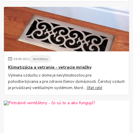
06
.
08
.
2021
Ventilátory
Klimatizácia a vetranie - vetracie mriežky
Výmena vzduchu v dome je nevyhnutnosťou pre
pohodlie bývania a pre zdravie členov domácnosti. Čerstvý vzduch
je privádzaný ventilačným systémom, ktoré...
čítať celé