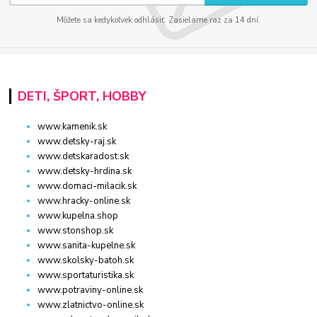
Môžete sa kedykoľvek odhlásiť. Zasielame raz za 14 dní.
DETI, ŠPORT, HOBBY
www.kamenik.sk
www.detsky-raj.sk
www.detskaradost.sk
www.detsky-hrdina.sk
www.domaci-milacik.sk
www.hracky-online.sk
www.kupelna.shop
www.stonshop.sk
www.sanita-kupelne.sk
www.skolsky-batoh.sk
www.sportaturistika.sk
www.potraviny-online.sk
www.zlatnictvo-online.sk