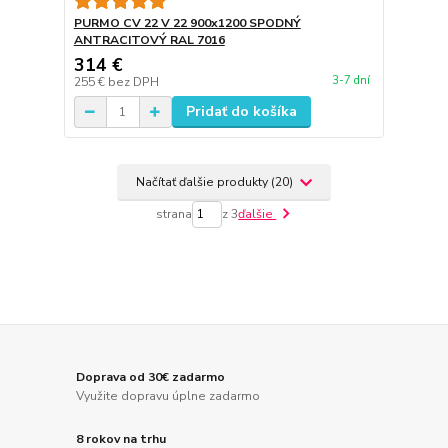
PURMO CV 22 V 22 900x1200 SPODNÝ
ANTRACITOVÝ RAL 7016
314 €
3-7 dní
255 €
bez DPH
Pridať do košíka
Načítať ďalšie produkty (20)
strana
z 3
ďalšie
Doprava od 30€ zadarmo
Využite dopravu úplne zadarmo
8 rokov na trhu