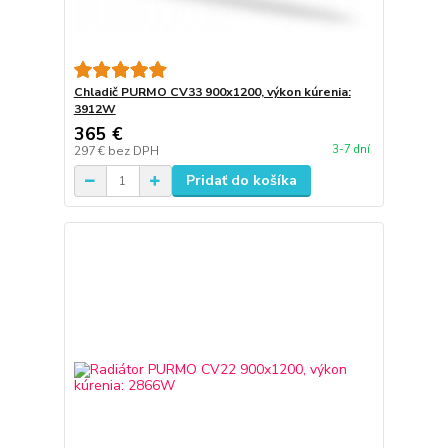
Chladič PURMO CV33 900x1200, výkon kúrenia:
3912W
365 €
3-7 dní
297 €
bez DPH
Pridať do košíka