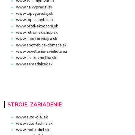
www.kvalitnytovar.sk
www.najvypredaj.sk
www.topvypredaj.sk
www.top-nabytok.sk
www.proti-skodcom.sk
www.retromaxishop.sk
www.superpredajca.sk
www.spotrebice-domace.sk
www.osvetlenie-svietidla.eu
www.uni-kozmetika.sk
www.zahradnicek.sk
STROJE, ZARIADENIE
www.auto-diel.sk
www.auto-techna.sk
www.moto-diel.sk