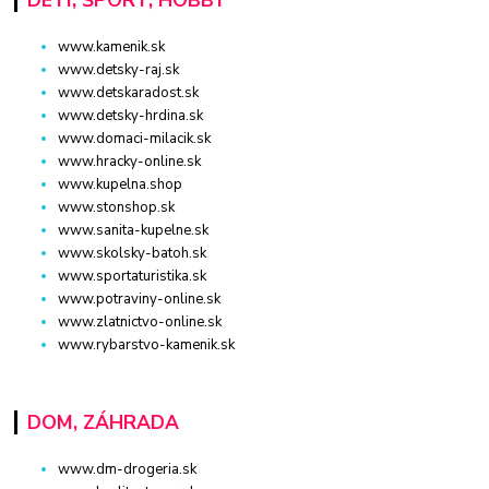
www.kamenik.sk
www.detsky-raj.sk
www.detskaradost.sk
www.detsky-hrdina.sk
www.domaci-milacik.sk
www.hracky-online.sk
www.kupelna.shop
www.stonshop.sk
www.sanita-kupelne.sk
www.skolsky-batoh.sk
www.sportaturistika.sk
www.potraviny-online.sk
www.zlatnictvo-online.sk
www.rybarstvo-kamenik.sk
DOM, ZÁHRADA
www.dm-drogeria.sk