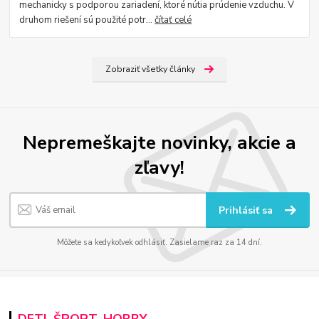
mechanicky s podporou zariadení, ktoré nútia prúdenie vzduchu. V
druhom riešení sú použité potr...
čítať celé
Zobraziť všetky články
Nepremeškajte novinky, akcie a
zľavy!
Prihlásiť sa
Môžete sa kedykoľvek odhlásiť. Zasielame raz za 14 dní.
DETI, ŠPORT, HOBBY