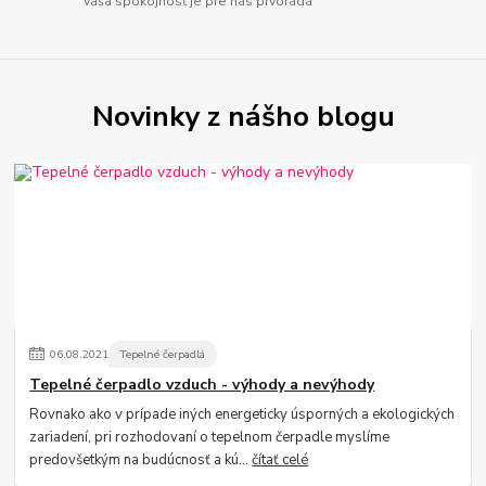
Vaša spokojnosť je pre nás prvoradá
Novinky z nášho blogu
06
.
08
.
2021
Tepelné čerpadlá
Tepelné čerpadlo vzduch - výhody a nevýhody
Rovnako ako v prípade iných energeticky úsporných a ekologických
zariadení, pri rozhodovaní o tepelnom čerpadle myslíme
predovšetkým na budúcnosť a kú...
čítať celé