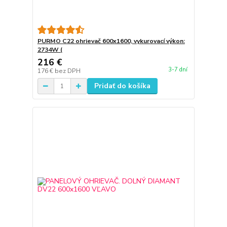
PURMO C22 ohrievač 600x1600, vykurovací výkon:
2734W (
216 €
3-7 dní
176 €
bez DPH
Pridať do košíka