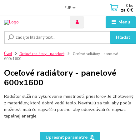
0
ks
EUR
za
0 €
Menu
Hľadať
Úvod
Oceľové radiátory - panelové
Oceľové radiátory - panelové
600x1600
Oceľové radiátory - panelové
600x1600
Radiátor slúži na vykurovanie miestností, priestorov. Je zhotovený
z materiálov, ktoré dobré vedú teplo. Navrhujú sa tak, aby podľa
možnosti mali čo najväčšiu plochu, aby odovzdávali čo najviac
tepelnej energie.
Upresniť parametre