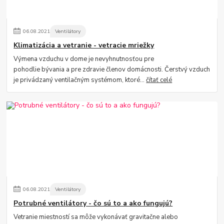
06
.
08
.
2021
Ventilátory
Klimatizácia a vetranie - vetracie mriežky
Výmena vzduchu v dome je nevyhnutnosťou pre
pohodlie bývania a pre zdravie členov domácnosti. Čerstvý vzduch
je privádzaný ventilačným systémom, ktoré...
čítať celé
06
.
08
.
2021
Ventilátory
Potrubné ventilátory - čo sú to a ako fungujú?
Vetranie miestností sa môže vykonávať gravitačne alebo