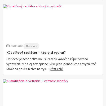
06
.
08
.
2021
Radiátory
Kúpeľňový radiátor - ktorý si vybrať?
Ohrievač je neoddeliteľnou súčasťou každého kúpeľňového
vybavenia. V našej zemepisnej šírke je to jednoducho nevyhnutné.
Môže sa použiť nielen na vyku...
čítať celé