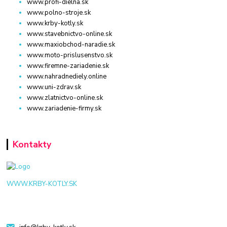
www.profi-dielna.sk
www.polno-stroje.sk
www.krby-kotly.sk
www.stavebnictvo-online.sk
www.maxiobchod-naradie.sk
www.moto-prislusenstvo.sk
www.firemne-zariadenie.sk
www.nahradnediely.online
www.uni-zdrav.sk
www.zlatnictvo-online.sk
www.zariadenie-firmy.sk
Kontakty
WWW.KRBY-KOTLY.SK