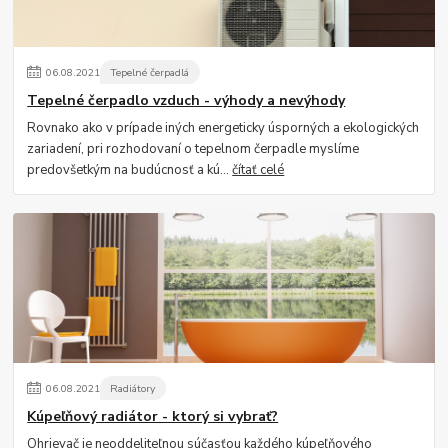
06
.
08
.
2021
Tepelné čerpadlá
Tepelné čerpadlo vzduch - výhody a nevýhody
Rovnako ako v prípade iných energeticky úsporných a ekologických
zariadení, pri rozhodovaní o tepelnom čerpadle myslíme
predovšetkým na budúcnosť a kú...
čítať celé
06
.
08
.
2021
Radiátory
Kúpeľňový radiátor - ktorý si vybrať?
Ohrievač je neoddeliteľnou súčasťou každého kúpeľňového