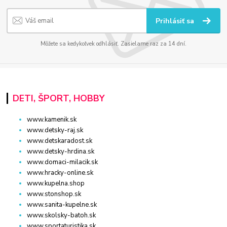
Prihlásiť sa
Môžete sa kedykoľvek odhlásiť. Zasielame raz za 14 dní.
DETI, ŠPORT, HOBBY
www.kamenik.sk
www.detsky-raj.sk
www.detskaradost.sk
www.detsky-hrdina.sk
www.domaci-milacik.sk
www.hracky-online.sk
www.kupelna.shop
www.stonshop.sk
www.sanita-kupelne.sk
www.skolsky-batoh.sk
www.sportaturistika.sk