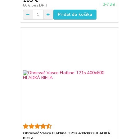
105 €
3-7 dní
86 €
bez DPH
Pridať do košíka
Ohrievač Vasco Flatline T21s 400x600 HLADKÁ
BIELA