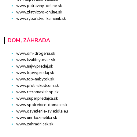
www.potraviny-online.sk
www.zlatnictvo-online.sk
www.rybarstvo-kamenik.sk
DOM, ZÁHRADA
www.dm-drogeria.sk
www.kvalitnytovar.sk
www.najvypredaj.sk
www.topvypredaj.sk
www.top-nabytok.sk
www.proti-skodcom.sk
www.retromaxishop.sk
www.superpredajca.sk
www.spotrebice-domace.sk
www.osvetlenie-svietidla.eu
www.uni-kozmetika.sk
www.zahradnicek.sk