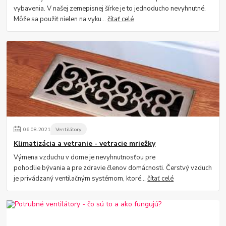
vybavenia. V našej zemepisnej šírke je to jednoducho nevyhnutné.
Môže sa použiť nielen na vyku...
čítať celé
06
.
08
.
2021
Ventilátory
Klimatizácia a vetranie - vetracie mriežky
Výmena vzduchu v dome je nevyhnutnosťou pre
pohodlie bývania a pre zdravie členov domácnosti. Čerstvý vzduch
je privádzaný ventilačným systémom, ktoré...
čítať celé