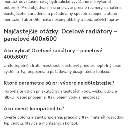
montáž, odvzdušnenie aj hydraulické vyváženie má vykonať
odborník. Pred objednaním si pripravte presné rozmery, označenie
existujúceho zariadenia a požadovaný spôsob zapojenia alebo
montáže. Tak znížite riziko nekompatibility a dodatočných úprav.
Najčastejšie otázky: Oceľové radiátory –
panelové 400x600
Ako vybrať Oceľové radiátory – panelové
400x600?
Určte tepelnú stratu miestnosti, dostupný priestor, teplotný spád
systému, typ pripojenia a požadovaný dizajn alebo funkciu.
Ktoré parametre sú pri výbere najdôležitejšie?
Porovnajte výkon pri skutočných teplotách vody, výšku, dĺžku a
hĺbku, rozteč pripojenia, tlak, objem vody a hmotnosť.
Ako overiť kompatibilitu?
Overte polohu a závit pripojenia, pracovný tlak, materiál rozvodov,
typ ventilu, hlavice a montážnych konzol.