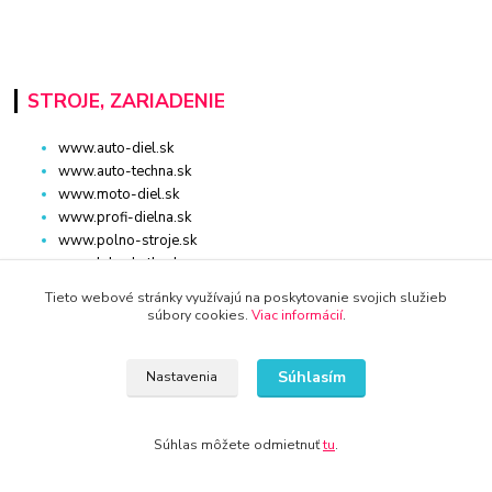
STROJE, ZARIADENIE
www.auto-diel.sk
www.auto-techna.sk
www.moto-diel.sk
www.profi-dielna.sk
www.polno-stroje.sk
www.krby-kotly.sk
www.stavebnictvo-online.sk
Tieto webové stránky využívajú na poskytovanie svojich služieb
www.maxiobchod-naradie.sk
súbory cookies.
Viac informácií
.
www.moto-prislusenstvo.sk
www.firemne-zariadenie.sk
Súhlasím
Nastavenia
www.nahradnediely.online
www.uni-zdrav.sk
www.zlatnictvo-online.sk
Súhlas môžete odmietnuť
tu
.
www.zariadenie-firmy.sk