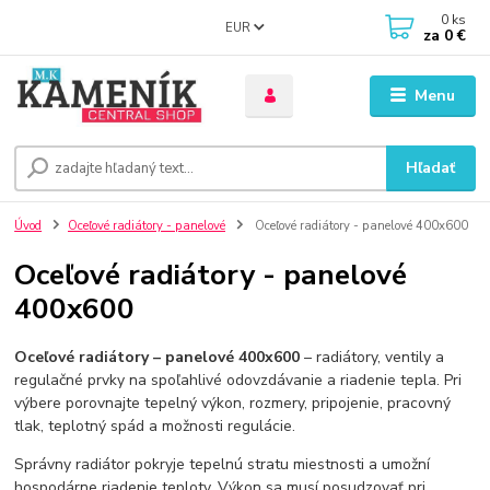
0
ks
EUR
za
0 €
Menu
Hľadať
Úvod
Oceľové radiátory - panelové
Oceľové radiátory - panelové 400x600
Oceľové radiátory - panelové
400x600
Oceľové radiátory – panelové 400x600
– radiátory, ventily a
regulačné prvky na spoľahlivé odovzdávanie a riadenie tepla. Pri
výbere porovnajte tepelný výkon, rozmery, pripojenie, pracovný
tlak, teplotný spád a možnosti regulácie.
Správny radiátor pokryje tepelnú stratu miestnosti a umožní
hospodárne riadenie teploty. Výkon sa musí posudzovať pri