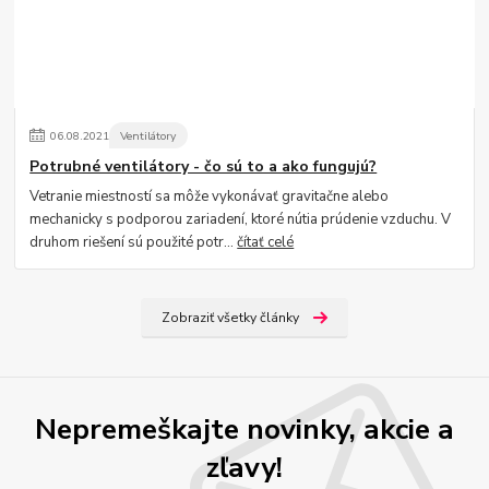
06
.
08
.
2021
Ventilátory
Potrubné ventilátory - čo sú to a ako fungujú?
Vetranie miestností sa môže vykonávať gravitačne alebo
mechanicky s podporou zariadení, ktoré nútia prúdenie vzduchu. V
druhom riešení sú použité potr...
čítať celé
Zobraziť všetky články
Nepremeškajte novinky, akcie a
zľavy!