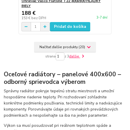
Ohrievač Vasco Flatline T22 400x600 HLADKÝ
BIELY
188 €
3-7 dní
153 €
bez DPH
Pridať do košíka
Načítať ďalšie produkty (20)
strana
z 3
ďalšie
Oceľové radiátory – panelové 400x600 –
odborný sprievodca výberom
Správny radiátor pokryje tepelnú stratu miestnosti a umožní
hospodárne riadenie teploty. Pri rozhodovaní zohľadnite
konkrétne podmienky používania, technické limity a nadväzujúce
komponenty. Porovnávajte údaje pri rovnakých prevádzkových
podmienkach a nespoliehajte sa iba na jeden parameter.
Výkon sa musí posudzovať pri reálnom teplotnom spáde a