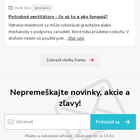
06
.
08
.
2021
Ventilátory
Potrubné ventilátory - čo sú to a ako fungujú?
Vetranie miestností sa môže vykonávať gravitačne alebo
mechanicky s podporou zariadení, ktoré nútia prúdenie vzduchu. V
druhom riešení sú použité potr...
čítať celé
Zobraziť všetky články
Nepremeškajte novinky, akcie a
zľavy!
Prihlásiť sa
Môžete sa kedykoľvek odhlásiť. Zasielame raz za 14 dní.