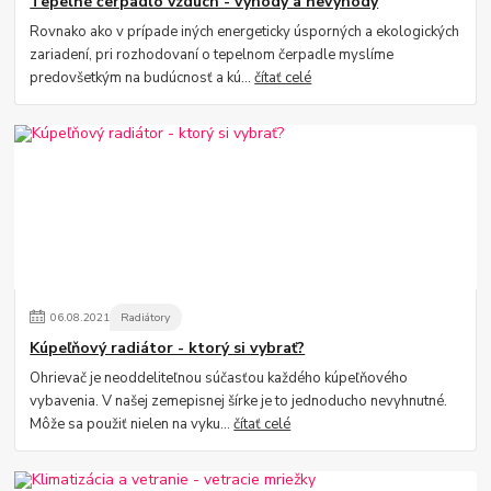
Tepelné čerpadlo vzduch - výhody a nevýhody
Rovnako ako v prípade iných energeticky úsporných a ekologických
zariadení, pri rozhodovaní o tepelnom čerpadle myslíme
predovšetkým na budúcnosť a kú...
čítať celé
06
.
08
.
2021
Radiátory
Kúpeľňový radiátor - ktorý si vybrať?
Ohrievač je neoddeliteľnou súčasťou každého kúpeľňového
vybavenia. V našej zemepisnej šírke je to jednoducho nevyhnutné.
Môže sa použiť nielen na vyku...
čítať celé