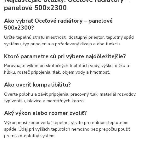
panelové 500x2300
Ako vybrať Oceľové radiátory – panelové
500x2300?
Určte tepelnú stratu miestnosti, dostupný priestor, teplotný spád
systému, typ pripojenia a požadovaný dizajn alebo funkciu.
Ktoré parametre sú pri výbere najdôležitejšie?
Porovnajte výkon pri skutočných teplotách vody, výšku, dĺžku a
hĺbku, rozteč pripojenia, tlak, objem vody a hmotnosť.
Ako overiť kompatibilitu?
Overte polohu a závit pripojenia, pracovný tlak, materiál rozvodov,
typ ventilu, hlavice a montážnych konzol.
Aký výkon alebo rozmer zvoliť?
Výkon musí zodpovedať tepelnej strate pri reálnom teplotnom
spáde. Údaj pri vyšších teplotách nemožno bez prepočtu použiť
pre nízkoteplotný systém.