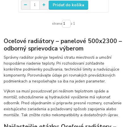
Pridať do košíka
strana
z 1
Oceľové radiátory – panelové 500x2300 –
odborný sprievodca výberom
Správny radiátor pokryje tepelnú stratu miestnosti a umožní
hospodárne riadenie teploty. Pri rozhodovaní zohľadnite
konkrétne podmienky používania, technické limity a nadväzujúce
komponenty. Porovnávajte údaje pri rovnakých prevádzkových
podmienkach a nespoliehajte sa iba na jeden parameter.
Výkon sa musí posudzovať pri reálnom teplotnom spáde a
montáž, odvzdušnenie aj hydraulické vyváženie má vykonať
odborník. Pred objednaním si pripravte presné rozmery, označenie
existujúceho zariadenia a požadovaný spôsob zapojenia alebo
montáže. Tak znížite riziko nekompatibility a dodatočných úprav.
Najčastejšie otázky: Oceľové radiátory –