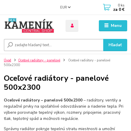
0
ks
EUR
za
0 €
Menu
Hľadať
Úvod
Oceľové radiátory - panelové
Oceľové radiátory - panelové
500x2300
Oceľové radiátory - panelové
500x2300
Oceľové radiátory – panelové 500x2300
– radiátory, ventily a
regulačné prvky na spoľahlivé odovzdávanie a riadenie tepla. Pri
výbere porovnajte tepelný výkon, rozmery, pripojenie, pracovný
tlak, teplotný spád a možnosti regulácie.
Správny radiátor pokryje tepelnú stratu miestnosti a umožní