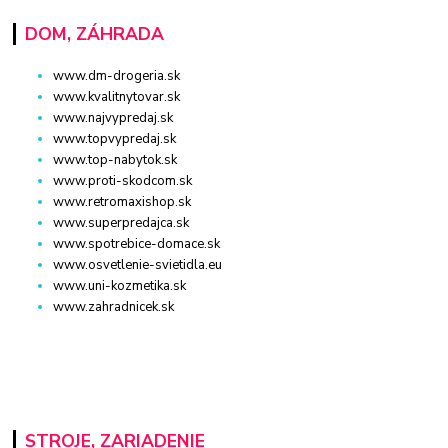
DOM, ZÁHRADA
www.dm-drogeria.sk
www.kvalitnytovar.sk
www.najvypredaj.sk
www.topvypredaj.sk
www.top-nabytok.sk
www.proti-skodcom.sk
www.retromaxishop.sk
www.superpredajca.sk
www.spotrebice-domace.sk
www.osvetlenie-svietidla.eu
www.uni-kozmetika.sk
www.zahradnicek.sk
STROJE, ZARIADENIE