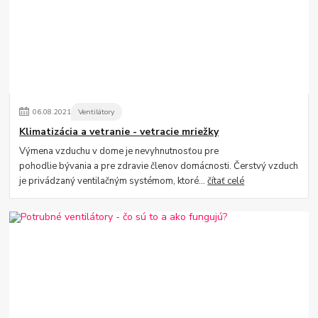
06
.
08
.
2021
Ventilátory
Klimatizácia a vetranie - vetracie mriežky
Výmena vzduchu v dome je nevyhnutnosťou pre
pohodlie bývania a pre zdravie členov domácnosti. Čerstvý vzduch
je privádzaný ventilačným systémom, ktoré...
čítať celé