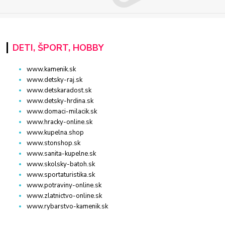
DETI, ŠPORT, HOBBY
www.kamenik.sk
www.detsky-raj.sk
www.detskaradost.sk
www.detsky-hrdina.sk
www.domaci-milacik.sk
www.hracky-online.sk
www.kupelna.shop
www.stonshop.sk
www.sanita-kupelne.sk
www.skolsky-batoh.sk
www.sportaturistika.sk
www.potraviny-online.sk
www.zlatnictvo-online.sk
www.rybarstvo-kamenik.sk