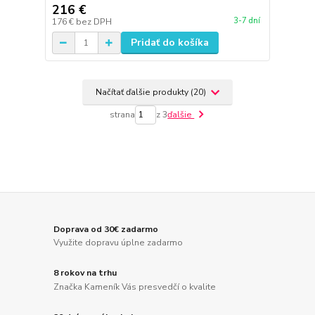
216 €
3-7 dní
176 €
bez DPH
Pridať do košíka
Načítať ďalšie produkty (20)
strana
z 3
ďalšie
Doprava od 30€ zadarmo
Využite dopravu úplne zadarmo
8 rokov na trhu
Značka Kameník Vás presvedčí o kvalite