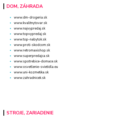
DOM, ZÁHRADA
www.dm-drogeria.sk
www.kvalitnytovar.sk
www.najvypredaj.sk
www.topvypredaj.sk
www.top-nabytok.sk
www.proti-skodcom.sk
www.retromaxishop.sk
www.superpredajca.sk
www.spotrebice-domace.sk
www.osvetlenie-svietidla.eu
www.uni-kozmetika.sk
www.zahradnicek.sk
STROJE, ZARIADENIE