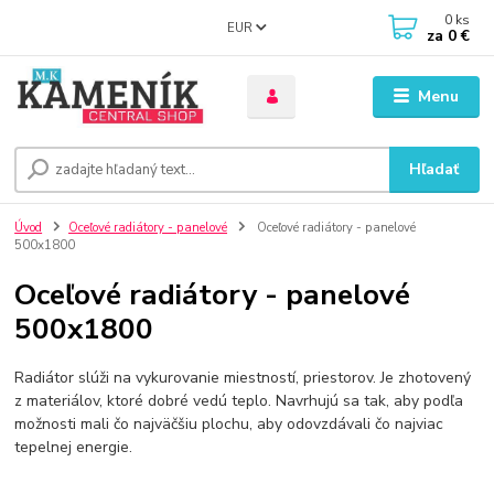
0
ks
EUR
za
0 €
Menu
Hľadať
Úvod
Oceľové radiátory - panelové
Oceľové radiátory - panelové
500x1800
Oceľové radiátory - panelové
500x1800
Radiátor slúži na vykurovanie miestností, priestorov. Je zhotovený
z materiálov, ktoré dobré vedú teplo. Navrhujú sa tak, aby podľa
možnosti mali čo najväčšiu plochu, aby odovzdávali čo najviac
tepelnej energie.