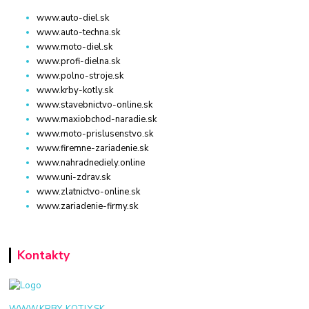
www.auto-diel.sk
www.auto-techna.sk
www.moto-diel.sk
www.profi-dielna.sk
www.polno-stroje.sk
www.krby-kotly.sk
www.stavebnictvo-online.sk
www.maxiobchod-naradie.sk
www.moto-prislusenstvo.sk
www.firemne-zariadenie.sk
www.nahradnediely.online
www.uni-zdrav.sk
www.zlatnictvo-online.sk
www.zariadenie-firmy.sk
Kontakty
WWW.KRBY-KOTLY.SK