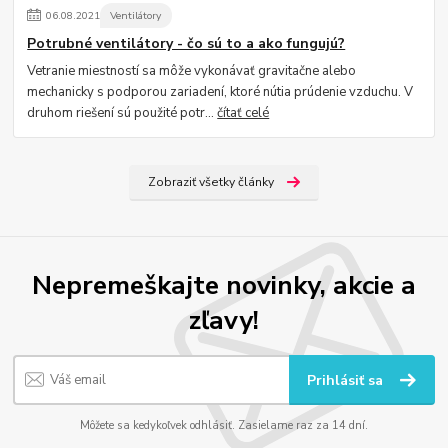
06
.
08
.
2021
Ventilátory
Potrubné ventilátory - čo sú to a ako fungujú?
Vetranie miestností sa môže vykonávať gravitačne alebo
mechanicky s podporou zariadení, ktoré nútia prúdenie vzduchu. V
druhom riešení sú použité potr...
čítať celé
Zobraziť všetky články
Nepremeškajte novinky, akcie a
zľavy!
Prihlásiť sa
Môžete sa kedykoľvek odhlásiť. Zasielame raz za 14 dní.