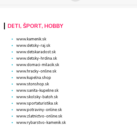
DETI, ŠPORT, HOBBY
www.kamenik.sk
www.detsky-raj.sk
www.detskaradost.sk
www.detsky-hrdina.sk
www.domaci-milacik.sk
www.hracky-online.sk
www.kupelna.shop
www.stonshop.sk
www.sanita-kupelne.sk
www.skolsky-batoh.sk
www.sportaturistika.sk
www.potraviny-online.sk
www.zlatnictvo-online.sk
www.rybarstvo-kamenik.sk