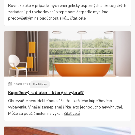
Rovnako ako v prípade iných energeticky úsporných a ekologických
zariadení, pri rozhodovaní o tepelnom čerpadle myslíme
predovšetkým na budúcnosť a kú...
čítať celé
06
.
08
.
2021
Radiátory
Kúpeľňový radiátor - ktorý si vybrať?
Ohrievač je neoddeliteľnou súčasťou každého kúpeľňového
vybavenia. V našej zemepisnej šírke je to jednoducho nevyhnutné.
Môže sa použiť nielen na vyku...
čítať celé