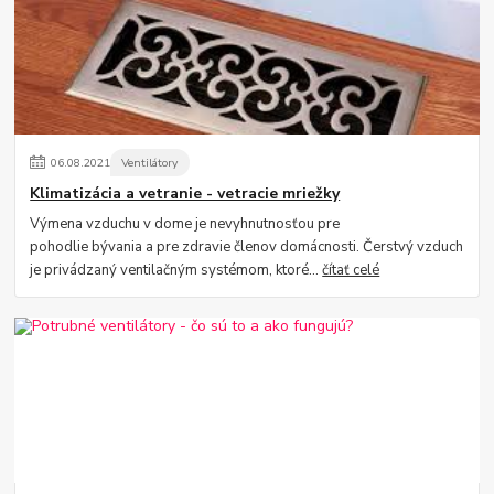
06
.
08
.
2021
Ventilátory
Klimatizácia a vetranie - vetracie mriežky
Výmena vzduchu v dome je nevyhnutnosťou pre
pohodlie bývania a pre zdravie členov domácnosti. Čerstvý vzduch
je privádzaný ventilačným systémom, ktoré...
čítať celé