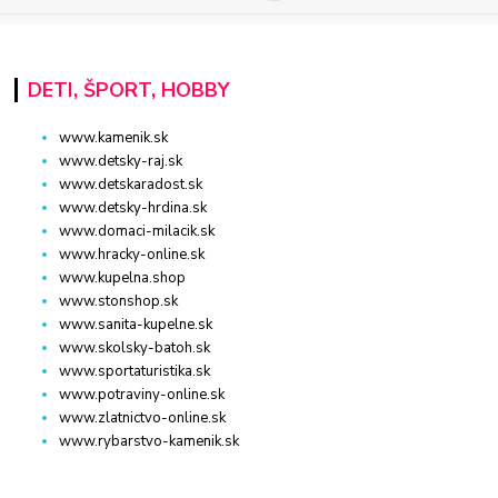
DETI, ŠPORT, HOBBY
www.kamenik.sk
www.detsky-raj.sk
www.detskaradost.sk
www.detsky-hrdina.sk
www.domaci-milacik.sk
www.hracky-online.sk
www.kupelna.shop
www.stonshop.sk
www.sanita-kupelne.sk
www.skolsky-batoh.sk
www.sportaturistika.sk
www.potraviny-online.sk
www.zlatnictvo-online.sk
www.rybarstvo-kamenik.sk