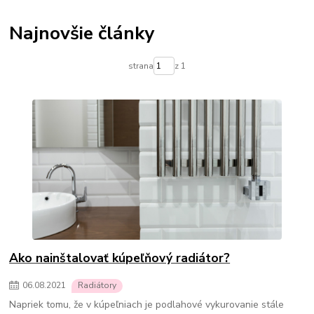
Termostatické hlavice na radiátory
Podlahové kúrenie
Vykurovacie súpravy-podlahové kúrenie
Najnovšie články
Skrinky pre rozdelovače podlahového kúrenia
Rozdelovače pre podlahové kúrenie
Čerpadlá pre podlahové kúrenie
strana
z 1
Olejové ohrievače
Konvektorové ohrievače
Elektrické ohrievače
Prenosné klimatizácie
Ohrievače vody
Prietokové ohrievače vody
Bojlery
Prietokové bojlery
Zlaté radiátory do kúpeľne
kúpeľňové radiátory
Ako nainštalovať kúpeľňový radiátor?
06
.
08
.
2021
Radiátory
Napriek tomu, že v kúpeľniach je podlahové vykurovanie stále