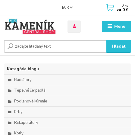
0
ks
EUR
za
0 €
Menu
Hľadať
Kategórie blogu
Radiátory
Tepelné čerpadlá
Podlahové kúrenie
Krby
Rekuperátory
Kotly