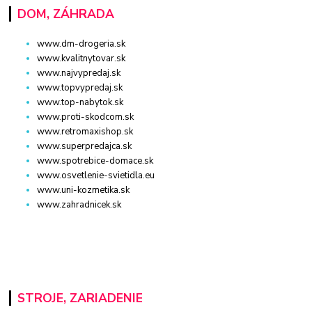
DOM, ZÁHRADA
www.dm-drogeria.sk
www.kvalitnytovar.sk
www.najvypredaj.sk
www.topvypredaj.sk
www.top-nabytok.sk
www.proti-skodcom.sk
www.retromaxishop.sk
www.superpredajca.sk
www.spotrebice-domace.sk
www.osvetlenie-svietidla.eu
www.uni-kozmetika.sk
www.zahradnicek.sk
STROJE, ZARIADENIE