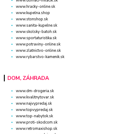
www.domaci-milacik.sk
www.hracky-online.sk
www.kupelna.shop
www.stonshop.sk
www.sanita-kupelne.sk
www.skolsky-batoh.sk
www.sportaturistika.sk
www.potraviny-online.sk
www.zlatnictvo-online.sk
www.rybarstvo-kamenik.sk
DOM, ZÁHRADA
www.dm-drogeria.sk
www.kvalitnytovar.sk
www.najvypredaj.sk
www.topvypredaj.sk
www.top-nabytok.sk
www.proti-skodcom.sk
www.retromaxishop.sk