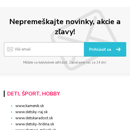
Nepremeškajte novinky, akcie a
zľavy!
Prihlásiť sa
Môžete sa kedykoľvek odhlásiť. Zasielame raz za 14 dní.
DETI, ŠPORT, HOBBY
www.kamenik.sk
www.detsky-raj.sk
www.detskaradost.sk
www.detsky-hrdina.sk