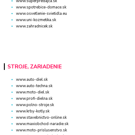
www.superpredajca.sk
www.spotrebice-domace.sk
www.osvetlenie-svietidla.eu
www.uni-kozmetika.sk
www.zahradnicek.sk
STROJE, ZARIADENIE
www.auto-diel.sk
www.auto-techna.sk
www.moto-diel.sk
www.profi-dielna.sk
www.polno-stroje.sk
www.krby-kotly.sk
www.stavebnictvo-online.sk
www.maxiobchod-naradie.sk
www.moto-prislusenstvo.sk