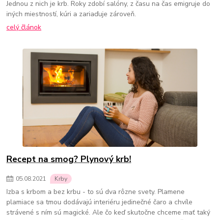
Jednou z nich je krb. Roky zdobí salóny, z času na čas emigruje do
iných miestností, kúri a zariaďuje zároveň.
celý článok
Recept na smog? Plynový krb!
05
.
08
.
2021
Krby
Izba s krbom a bez krbu - to sú dva rôzne svety. Plamene
plamiace sa tmou dodávajú interiéru jedinečné čaro a chvíle
strávené s ním sú magické. Ale čo keď skutočne chceme mať taký