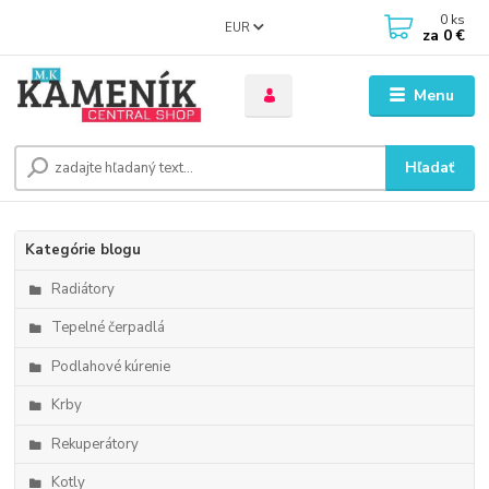
0
ks
EUR
za
0 €
Menu
Hľadať
Kategórie blogu
Radiátory
Tepelné čerpadlá
Podlahové kúrenie
Krby
Rekuperátory
Kotly