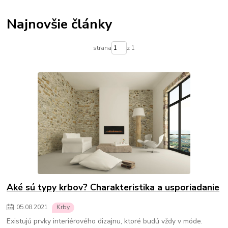
Termostatické hlavice na radiátory
Podlahové kúrenie
Vykurovacie súpravy-podlahové kúrenie
Najnovšie články
Skrinky pre rozdelovače podlahového kúrenia
Rozdelovače pre podlahové kúrenie
Čerpadlá pre podlahové kúrenie
strana
z 1
Olejové ohrievače
Konvektorové ohrievače
Elektrické ohrievače
Prenosné klimatizácie
Ohrievače vody
Prietokové ohrievače vody
Bojlery
Prietokové bojlery
Zlaté radiátory do kúpeľne
kúpeľňové radiátory
Aké sú typy krbov? Charakteristika a usporiadanie
05
.
08
.
2021
Krby
Existujú prvky interiérového dizajnu, ktoré budú vždy v móde.