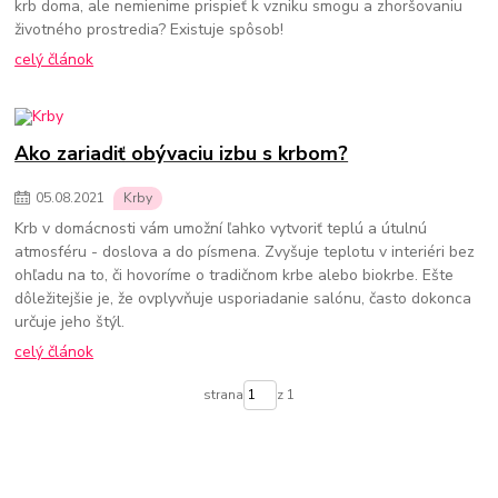
krb doma, ale nemienime prispieť k vzniku smogu a zhoršovaniu
životného prostredia? Existuje spôsob!
celý článok
Ako zariadiť obývaciu izbu s krbom?
05
.
08
.
2021
Krby
Krb v domácnosti vám umožní ľahko vytvoriť teplú a útulnú
atmosféru - doslova a do písmena. Zvyšuje teplotu v interiéri bez
ohľadu na to, či hovoríme o tradičnom krbe alebo biokrbe. Ešte
dôležitejšie je, že ovplyvňuje usporiadanie salónu, často dokonca
určuje jeho štýl.
celý článok
strana
z 1