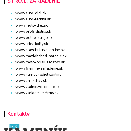
STROJE, ZARIADENIE
www.auto-diel.sk
www.auto-techna.sk
www.moto-diel.sk
www.profi-dielna.sk
www.polno-stroje.sk
www.krby-kotly.sk
www.stavebnictvo-online.sk
www.maxiobchod-naradie.sk
www.moto-prislusenstvo.sk
www.firemne-zariadenie.sk
www.nahradnediely.online
www.uni-zdrav.sk
www.zlatnictvo-online.sk
www.zariadenie-firmy.sk
Kontakty