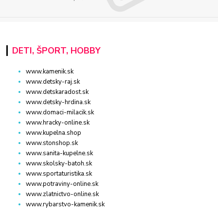
DETI, ŠPORT, HOBBY
www.kamenik.sk
www.detsky-raj.sk
www.detskaradost.sk
www.detsky-hrdina.sk
www.domaci-milacik.sk
www.hracky-online.sk
www.kupelna.shop
www.stonshop.sk
www.sanita-kupelne.sk
www.skolsky-batoh.sk
www.sportaturistika.sk
www.potraviny-online.sk
www.zlatnictvo-online.sk
www.rybarstvo-kamenik.sk