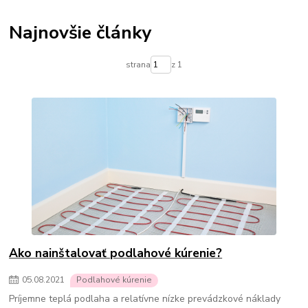
Termostatické hlavice na radiátory
Podlahové kúrenie
Vykurovacie súpravy-podlahové kúrenie
Najnovšie články
Skrinky pre rozdelovače podlahového kúrenia
Rozdelovače pre podlahové kúrenie
Čerpadlá pre podlahové kúrenie
strana
z 1
Olejové ohrievače
Konvektorové ohrievače
Elektrické ohrievače
Prenosné klimatizácie
Ohrievače vody
Prietokové ohrievače vody
Bojlery
Prietokové bojlery
Zlaté radiátory do kúpeľne
kúpeľňové radiátory
Ako nainštalovať podlahové kúrenie?
05
.
08
.
2021
Podlahové kúrenie
Príjemne teplá podlaha a relatívne nízke prevádzkové náklady