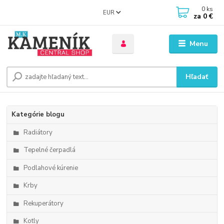
0
ks
EUR
za
0 €
Menu
Hľadať
Kategórie blogu
Radiátory
Tepelné čerpadlá
Podlahové kúrenie
Krby
Rekuperátory
Kotly