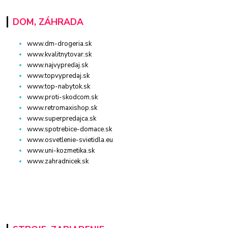
DOM, ZÁHRADA
www.dm-drogeria.sk
www.kvalitnytovar.sk
www.najvypredaj.sk
www.topvypredaj.sk
www.top-nabytok.sk
www.proti-skodcom.sk
www.retromaxishop.sk
www.superpredajca.sk
www.spotrebice-domace.sk
www.osvetlenie-svietidla.eu
www.uni-kozmetika.sk
www.zahradnicek.sk