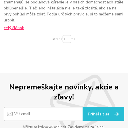
znamenajú, že podlahové kúrenie je v našich domácnostiach stále
obľúbenejšie. Tiež jeho inštalácia nie je taká zložitá, ako sa na
prvý pohľad môže zdať. Podľa určitých pravidiel si to môžeme sami
urobiť.
celý článok
strana
z 1
Nepremeškajte novinky, akcie a
zľavy!
Prihlásiť sa
Môžete sa kedykoľvek odhlásiť. Zasielame raz za 14 dní.