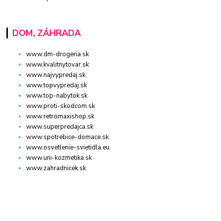
DOM, ZÁHRADA
www.dm-drogeria.sk
www.kvalitnytovar.sk
www.najvypredaj.sk
www.topvypredaj.sk
www.top-nabytok.sk
www.proti-skodcom.sk
www.retromaxishop.sk
www.superpredajca.sk
www.spotrebice-domace.sk
www.osvetlenie-svietidla.eu
www.uni-kozmetika.sk
www.zahradnicek.sk