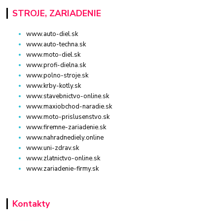
STROJE, ZARIADENIE
www.auto-diel.sk
www.auto-techna.sk
www.moto-diel.sk
www.profi-dielna.sk
www.polno-stroje.sk
www.krby-kotly.sk
www.stavebnictvo-online.sk
www.maxiobchod-naradie.sk
www.moto-prislusenstvo.sk
www.firemne-zariadenie.sk
www.nahradnediely.online
www.uni-zdrav.sk
www.zlatnictvo-online.sk
www.zariadenie-firmy.sk
Kontakty