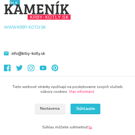
WWW.KRBY-KOTLY.SK
info@krby-kotly.sk
Tieto webové stránky využívajú na poskytovanie svojich služieb
súbory cookies.
Viac informácií
.
© 2024 Všetky práva vyhradené KAMENIK.SK
Vytvorené na
Eshop-rychlo.sk
Súhlasím
Nastavenia
Súhlas môžete odmietnuť
tu
.