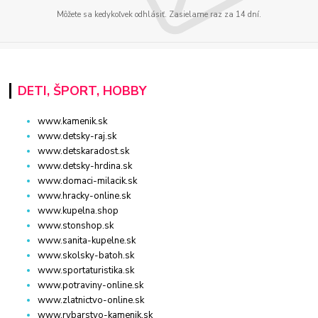
Môžete sa kedykoľvek odhlásiť. Zasielame raz za 14 dní.
DETI, ŠPORT, HOBBY
www.kamenik.sk
www.detsky-raj.sk
www.detskaradost.sk
www.detsky-hrdina.sk
www.domaci-milacik.sk
www.hracky-online.sk
www.kupelna.shop
www.stonshop.sk
www.sanita-kupelne.sk
www.skolsky-batoh.sk
www.sportaturistika.sk
www.potraviny-online.sk
www.zlatnictvo-online.sk
www.rybarstvo-kamenik.sk