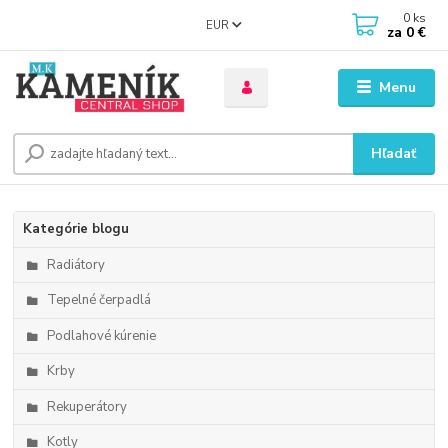
0
ks
EUR
za
0 €
Menu
Hľadať
Kategórie blogu
Radiátory
Tepelné čerpadlá
Podlahové kúrenie
Krby
Rekuperátory
Kotly