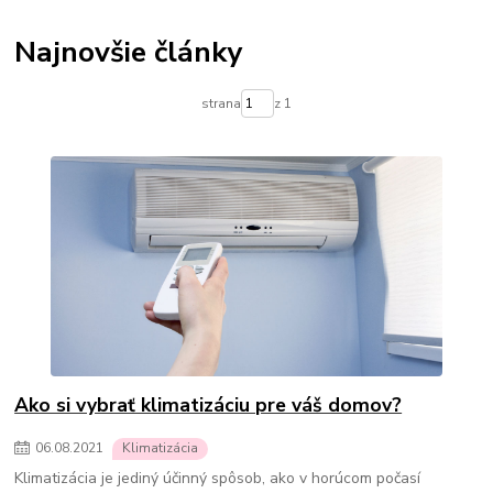
Termostatické hlavice na radiátory
Podlahové kúrenie
Vykurovacie súpravy-podlahové kúrenie
Najnovšie články
Skrinky pre rozdelovače podlahového kúrenia
Rozdelovače pre podlahové kúrenie
Čerpadlá pre podlahové kúrenie
strana
z 1
Olejové ohrievače
Konvektorové ohrievače
Elektrické ohrievače
Prenosné klimatizácie
Ohrievače vody
Prietokové ohrievače vody
Bojlery
Prietokové bojlery
Zlaté radiátory do kúpeľne
kúpeľňové radiátory
Ako si vybrať klimatizáciu pre váš domov?
06
.
08
.
2021
Klimatizácia
Klimatizácia je jediný účinný spôsob, ako v horúcom počasí