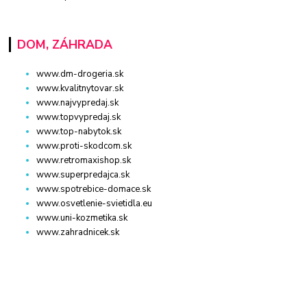
DOM, ZÁHRADA
www.dm-drogeria.sk
www.kvalitnytovar.sk
www.najvypredaj.sk
www.topvypredaj.sk
www.top-nabytok.sk
www.proti-skodcom.sk
www.retromaxishop.sk
www.superpredajca.sk
www.spotrebice-domace.sk
www.osvetlenie-svietidla.eu
www.uni-kozmetika.sk
www.zahradnicek.sk