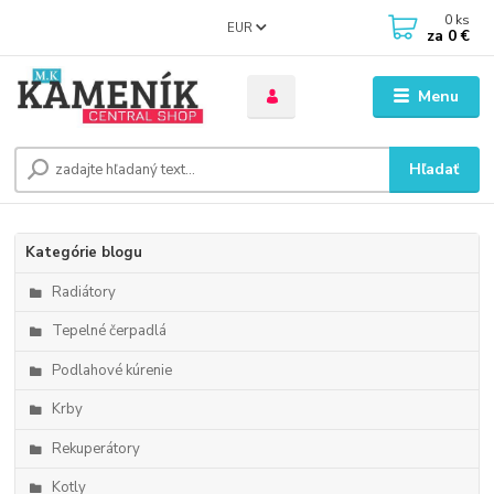
0
ks
EUR
za
0 €
Menu
Hľadať
Kategórie blogu
Radiátory
Tepelné čerpadlá
Podlahové kúrenie
Krby
Rekuperátory
Kotly