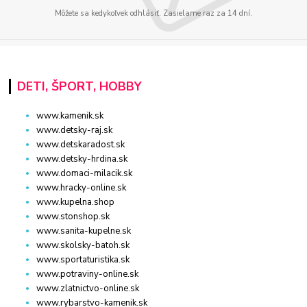
Môžete sa kedykoľvek odhlásiť. Zasielame raz za 14 dní.
DETI, ŠPORT, HOBBY
www.kamenik.sk
www.detsky-raj.sk
www.detskaradost.sk
www.detsky-hrdina.sk
www.domaci-milacik.sk
www.hracky-online.sk
www.kupelna.shop
www.stonshop.sk
www.sanita-kupelne.sk
www.skolsky-batoh.sk
www.sportaturistika.sk
www.potraviny-online.sk
www.zlatnictvo-online.sk
www.rybarstvo-kamenik.sk