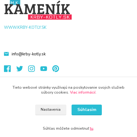
WWW.KRBY-KOTLY.SK
info@krby-kotly.sk
Tieto webové stránky využívajú na poskytovanie svojich služieb
súbory cookies.
Viac informácií
.
© 2024 Všetky práva vyhradené KAMENIK.SK
Vytvorené na
Eshop-rychlo.sk
Súhlasím
Nastavenia
Súhlas môžete odmietnuť
tu
.