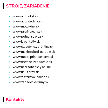
STROJE, ZARIADENIE
www.auto-diel.sk
www.auto-techna.sk
www.moto-diel.sk
www.profi-dielna.sk
www.polno-stroje.sk
www.krby-kotly.sk
www.stavebnictvo-online.sk
www.maxiobchod-naradie.sk
www.moto-prislusenstvo.sk
www.firemne-zariadenie.sk
www.nahradnediely.online
www.uni-zdrav.sk
www.zlatnictvo-online.sk
www.zariadenie-firmy.sk
Kontakty