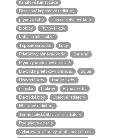
Kanálové klimatizácie
Dizajnové kúpeľňové radiátory
plynové kotle
závesné plynové kotle
biokrby
Plynové kotly
Kotly na tuhé palivá
Tepelné čerpadlo
kotly
Prietokový ohrievač vody
Ohrievač
Plynový prietokový ohrievač
Elektrický prietokový ohrievač
Bojler
Uzavreté krby
tradičné krby
ohnisko
Biokrby
Plynové krby
Elektrické krby
Oceľové radiátory
Hliníkové radiátory
Termostatické hlavice na radiátory
Podlahové kúrenie
Vykurovacie súpravy-podlahové kúrenie