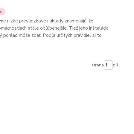
ie
ívne nízke prevádzkové náklady znamenajú, že
omácnostiach stále obľúbenejšie. Tiež jeho inštalácia
vý pohľad môže zdať. Podľa určitých pravidiel si to
strana
z 1