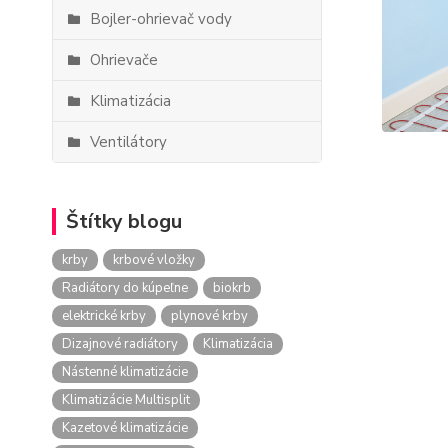
Bojler-ohrievač vody
Ohrievače
Klimatizácia
Ventilátory
Štítky blogu
krby
krbové vložky
Radiátory do kúpeľne
biokrb
elektrické krby
plynové krby
Dizajnové radiátory
Klimatizácia
Nástenné klimatizácie
Klimatizácie Multisplit
Kazetové klimatizácie