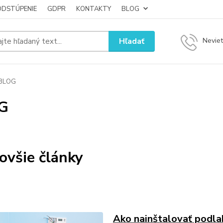
ODSTÚPENIE
GDPR
KONTAKTY
BLOG
Hľadať
Neviet
BLOG
G
ovšie články
Ako nainštalovať podla