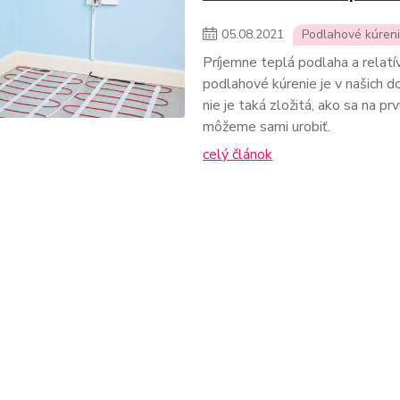
05
.
08
.
2021
Podlahové kúren
Príjemne teplá podlaha a relat
podlahové kúrenie je v našich d
nie je taká zložitá, ako sa na pr
môžeme sami urobiť.
celý článok