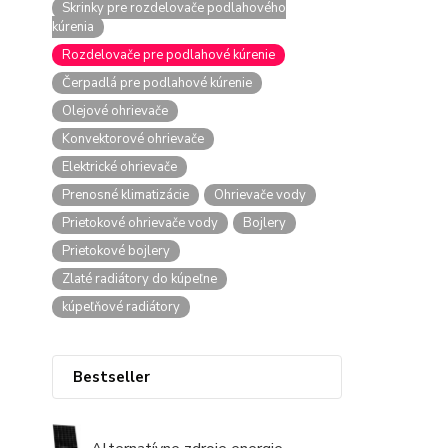
Skrinky pre rozdelovače podlahového
kúrenia
Rozdelovače pre podlahové kúrenie
Čerpadlá pre podlahové kúrenie
Olejové ohrievače
Konvektorové ohrievače
Elektrické ohrievače
Prenosné klimatizácie
Ohrievače vody
Prietokové ohrievače vody
Bojlery
Prietokové bojlery
Zlaté radiátory do kúpeľne
kúpeľňové radiátory
Bestseller