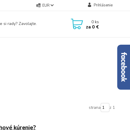
Prihlásenie
EUR
0
ks
e si rady? Zavolajte.
za
0 €
strana
z 1
hové kúrenie?