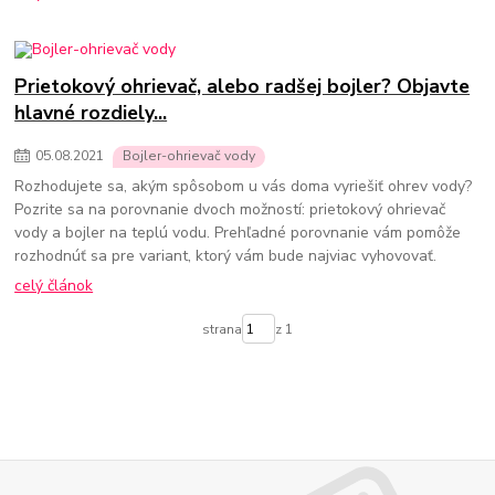
Prietokový ohrievač, alebo radšej bojler? Objavte
hlavné rozdiely...
05
.
08
.
2021
Bojler-ohrievač vody
Rozhodujete sa, akým spôsobom u vás doma vyriešiť ohrev vody?
Pozrite sa na porovnanie dvoch možností: prietokový ohrievač
vody a bojler na teplú vodu. Prehľadné porovnanie vám pomôže
rozhodnúť sa pre variant, ktorý vám bude najviac vyhovovať.
celý článok
strana
z 1