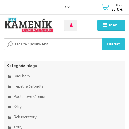
0
ks
EUR
za
0 €
Menu
Hľadať
Kategórie blogu
Radiátory
Tepelné čerpadlá
Podlahové kúrenie
Krby
Rekuperátory
Kotly