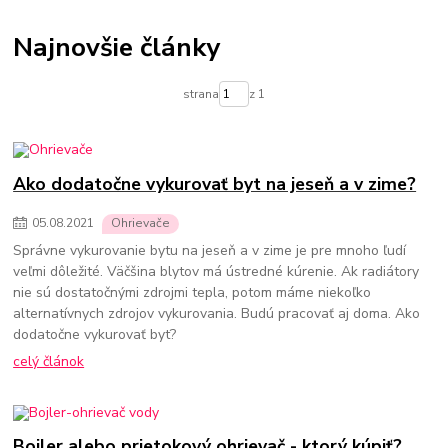
Termostatické hlavice na radiátory
Podlahové kúrenie
Vykurovacie súpravy-podlahové kúrenie
Najnovšie články
Skrinky pre rozdelovače podlahového kúrenia
Rozdelovače pre podlahové kúrenie
Čerpadlá pre podlahové kúrenie
strana
z 1
Olejové ohrievače
Konvektorové ohrievače
Elektrické ohrievače
Prenosné klimatizácie
Ohrievače vody
Prietokové ohrievače vody
Bojlery
Prietokové bojlery
Zlaté radiátory do kúpeľne
kúpeľňové radiátory
Ako dodatočne vykurovať byt na jeseň a v zime?
05
.
08
.
2021
Ohrievače
Správne vykurovanie bytu na jeseň a v zime je pre mnoho ľudí
veľmi dôležité. Väčšina blytov má ústredné kúrenie. Ak radiátory
nie sú dostatočnými zdrojmi tepla, potom máme niekoľko
alternatívnych zdrojov vykurovania. Budú pracovať aj doma. Ako
dodatočne vykurovať byt?
celý článok
Bojler alebo prietokový ohrievač - ktorý kúpiť?