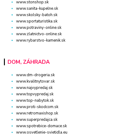
www.stonshop.sk
www.sanita-kupelne.sk
www.skolsky-batoh.sk
www.sportaturistika.sk
www.potraviny-online.sk
www.zlatnictvo-online.sk
www.rybarstvo-kamenik.sk
DOM, ZÁHRADA
www.dm-drogeria.sk
www.kvalitnytovar.sk
www.najvypredaj.sk
www.topvypredaj.sk
www.top-nabytok.sk
www.proti-skodcom.sk
www.retromaxishop.sk
www.superpredajca.sk
www.spotrebice-domace.sk
www.osvetlenie-svietidla.eu