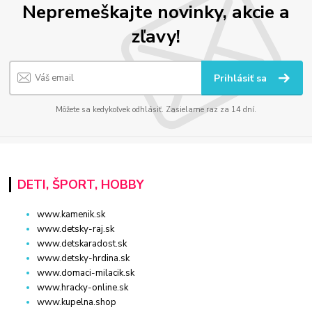
Nepremeškajte novinky, akcie a
zľavy!
Prihlásiť sa
Môžete sa kedykoľvek odhlásiť. Zasielame raz za 14 dní.
DETI, ŠPORT, HOBBY
www.kamenik.sk
www.detsky-raj.sk
www.detskaradost.sk
www.detsky-hrdina.sk
www.domaci-milacik.sk
www.hracky-online.sk
www.kupelna.shop