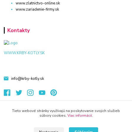
www.zlatnictvo-online.sk
www.zariadenie-firmy.sk
Kontakty
WWW.KRBY-KOTLY.SK
info@krby-kotly.sk
Tieto webové stránky využívajú na poskytovanie svojich služieb
súbory cookies.
Viac informácií
.
© 2024 Všetky práva vyhradené KAMENIK.SK
Vytvorené na
Eshop-rychlo.sk