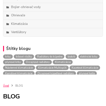
Bojler-ohrievač vody
Ohrievače
Klimatizácia
Ventilátory
Štítky blogu
krby
krbové vložky
Radiátory do kúpeľne
biokrb
elektrické krby
plynové krby
Dizajnové radiátory
Klimatizácia
Nástenné klimatizácie
Klimatizácie Multisplit
Kazetové klimatizácie
Kanálové klimatizácie
Dizajnové kúpeľňové radiátory
plynové kotle
závesné plynové kotle
biokrby
Plynové kotly
Kotly na tuhé palivá
Tepelné čerpadlo
kotly
Prietokový ohrievač vody
Ohrievač
Úvod
BLOG
Plynový prietokový ohrievač
Elektrický prietokový ohrievač
Bojler
BLOG
Uzavreté krby
tradičné krby
ohnisko
Biokrby
Plynové krby
Elektrické krby
Oceľové radiátory
Hliníkové radiátory