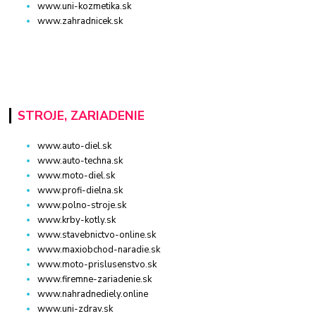
www.uni-kozmetika.sk
www.zahradnicek.sk
STROJE, ZARIADENIE
www.auto-diel.sk
www.auto-techna.sk
www.moto-diel.sk
www.profi-dielna.sk
www.polno-stroje.sk
www.krby-kotly.sk
www.stavebnictvo-online.sk
www.maxiobchod-naradie.sk
www.moto-prislusenstvo.sk
www.firemne-zariadenie.sk
www.nahradnediely.online
www.uni-zdrav.sk