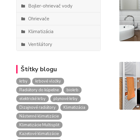
Bojler-ohrievač vody
Ohrievače
Klimatizácia
Ventilátory
Štítky blogu
krby
krbové vložky
Radiátory do kúpeľne
biokrb
elektrické krby
plynové krby
Dizajnové radiátory
Klimatizácia
Nástenné klimatizácie
Klimatizácie Multisplit
Kazetové klimatizácie