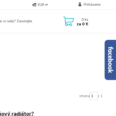
Prihlásenie
EUR
0
ks
e si rady? Zavolajte.
za
0 €
strana
z 1
ňový radiátor?