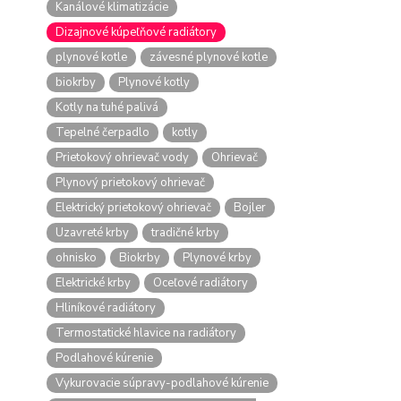
Kanálové klimatizácie
Dizajnové kúpeľňové radiátory
plynové kotle
závesné plynové kotle
biokrby
Plynové kotly
Kotly na tuhé palivá
Tepelné čerpadlo
kotly
Prietokový ohrievač vody
Ohrievač
Plynový prietokový ohrievač
Elektrický prietokový ohrievač
Bojler
Uzavreté krby
tradičné krby
ohnisko
Biokrby
Plynové krby
Elektrické krby
Oceľové radiátory
Hliníkové radiátory
Termostatické hlavice na radiátory
Podlahové kúrenie
Vykurovacie súpravy-podlahové kúrenie