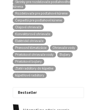
Skrinky pre rozdelovače podlahového
kúrenia
Rozdelovače pre podlahové kúrenie
Čerpadlá pre podlahové kúrenie
Olejové ohrievače
Konvektorové ohrievače
Elektrické ohrievače
Prenosné klimatizácie
Ohrievače vody
Prietokové ohrievače vody
Bojlery
Prietokové bojlery
Zlaté radiátory do kúpeľne
kúpeľňové radiátory
Bestseller