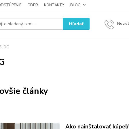
ODSTÚPENIE
GDPR
KONTAKTY
BLOG
Hľadať
Neviet
BLOG
G
ovšie články
Ako nainštalovať kúpeľ