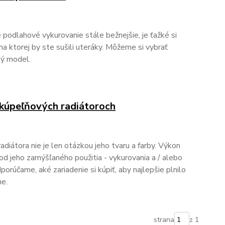
 podlahové vykurovanie stále bežnejšie, je ťažké si
na ktorej by ste sušili uteráky. Môžeme si vybrať
ný model.
 kúpeľňových radiátoroch
iátora nie je len otázkou jeho tvaru a farby. Výkon
 od jeho zamýšľaného použitia - vykurovania a / alebo
porúčame, aké zariadenie si kúpiť, aby najlepšie plnilo
ne.
strana
z 1