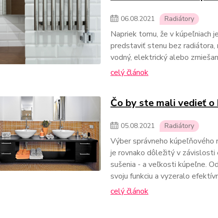
06
.
08
.
2021
Radiátory
Napriek tomu, že v kúpeľniach je
predstaviť stenu bez radiátora, 
vodný, elektrický alebo zmieša
celý článok
Čo by ste mali vedieť o
05
.
08
.
2021
Radiátory
Výber správneho kúpeľňového rad
je rovnako dôležitý v závislosti
sušenia - a veľkosti kúpeľne. Od
svoju funkciu a vyzeralo efektív
celý článok