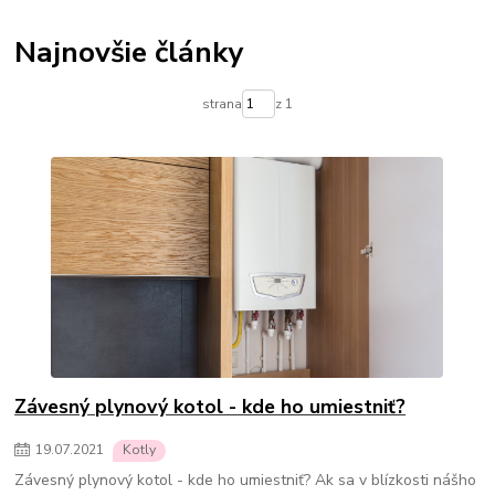
Termostatické hlavice na radiátory
Podlahové kúrenie
Vykurovacie súpravy-podlahové kúrenie
Najnovšie články
Skrinky pre rozdelovače podlahového kúrenia
Rozdelovače pre podlahové kúrenie
Čerpadlá pre podlahové kúrenie
strana
z 1
Olejové ohrievače
Konvektorové ohrievače
Elektrické ohrievače
Prenosné klimatizácie
Ohrievače vody
Prietokové ohrievače vody
Bojlery
Prietokové bojlery
Zlaté radiátory do kúpeľne
kúpeľňové radiátory
Závesný plynový kotol - kde ho umiestniť?
19
.
07
.
2021
Kotly
Závesný plynový kotol - kde ho umiestniť? Ak sa v blízkosti nášho