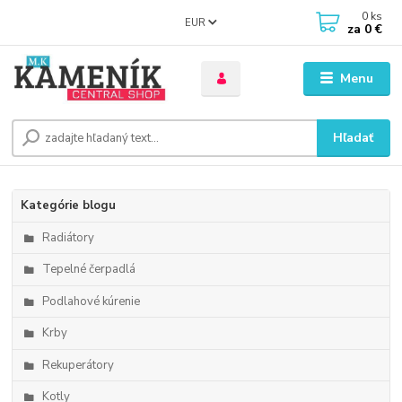
0
ks
EUR
za
0 €
Menu
Hľadať
Kategórie blogu
Radiátory
Tepelné čerpadlá
Podlahové kúrenie
Krby
Rekuperátory
Kotly