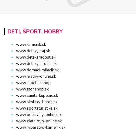
DETI, ŠPORT, HOBBY
www.kamenik.sk
www.detsky-raj.sk
www.detskaradost.sk
www.detsky-hrdina.sk
www.domaci-milacik.sk
www.hracky-online.sk
www.kupelna.shop
www.stonshop.sk
www.sanita-kupelne.sk
www.skolsky-batoh.sk
www.sportaturistika.sk
www.potraviny-online.sk
www.zlatnictvo-online.sk
www.rybarstvo-kamenik.sk