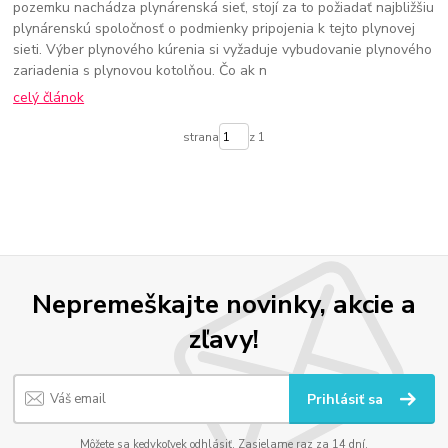
pozemku nachádza plynárenská sieť, stojí za to požiadať najbližšiu
plynárenskú spoločnosť o podmienky pripojenia k tejto plynovej
sieti. Výber plynového kúrenia si vyžaduje vybudovanie plynového
zariadenia s plynovou kotolňou. Čo ak n
celý článok
strana
z 1
Nepremeškajte novinky, akcie a
zľavy!
Prihlásiť sa
Môžete sa kedykoľvek odhlásiť. Zasielame raz za 14 dní.