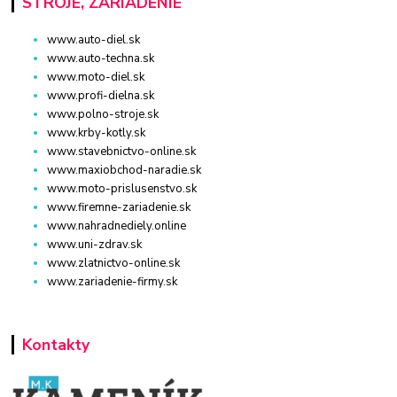
STROJE, ZARIADENIE
www.auto-diel.sk
www.auto-techna.sk
www.moto-diel.sk
www.profi-dielna.sk
www.polno-stroje.sk
www.krby-kotly.sk
www.stavebnictvo-online.sk
www.maxiobchod-naradie.sk
www.moto-prislusenstvo.sk
www.firemne-zariadenie.sk
www.nahradnediely.online
www.uni-zdrav.sk
www.zlatnictvo-online.sk
www.zariadenie-firmy.sk
Kontakty