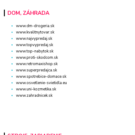
DOM, ZÁHRADA
www.dm-drogeria.sk
www.kvalitnytovar.sk
www.najvypredaj.sk
www.topvypredaj.sk
www.top-nabytok.sk
www.proti-skodcom.sk
www.retromaxishop.sk
www.superpredajca.sk
www.spotrebice-domace.sk
www.osvetlenie-svietidla.eu
www.uni-kozmetika.sk
www.zahradnicek.sk