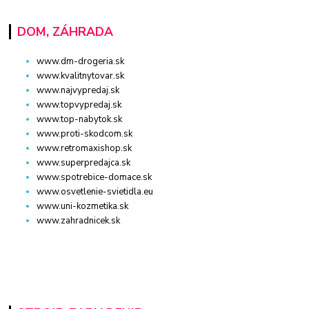
DOM, ZÁHRADA
www.dm-drogeria.sk
www.kvalitnytovar.sk
www.najvypredaj.sk
www.topvypredaj.sk
www.top-nabytok.sk
www.proti-skodcom.sk
www.retromaxishop.sk
www.superpredajca.sk
www.spotrebice-domace.sk
www.osvetlenie-svietidla.eu
www.uni-kozmetika.sk
www.zahradnicek.sk