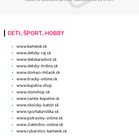
DETI, ŠPORT, HOBBY
www.kamenik.sk
www.detsky-raj.sk
www.detskaradost.sk
www.detsky-hrdina.sk
www.domaci-milacik.sk
www.hracky-online.sk
www.kupelna.shop
www.stonshop.sk
www.sanita-kupelne.sk
www.skolsky-batoh.sk
www.sportaturistika.sk
www.potraviny-online.sk
www.zlatnictvo-online.sk
www.rybarstvo-kamenik.sk