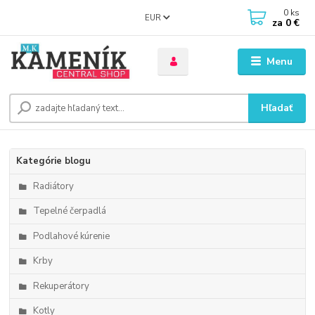
0
ks
EUR
za
0 €
Menu
Hľadať
Kategórie blogu
Radiátory
Tepelné čerpadlá
Podlahové kúrenie
Krby
Rekuperátory
Kotly