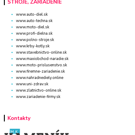
STROJE, ZARIADENIE
www.auto-diel.sk
www.auto-techna.sk
www.moto-diel.sk
www.profi-dielna.sk
www.polno-stroje.sk
www.krby-kotly.sk
www.stavebnictvo-online.sk
www.maxiobchod-naradie.sk
www.moto-prislusenstvo.sk
www.firemne-zariadenie.sk
www.nahradnediely.online
www.uni-zdrav.sk
www.zlatnictvo-online.sk
www.zariadenie-firmy.sk
Kontakty