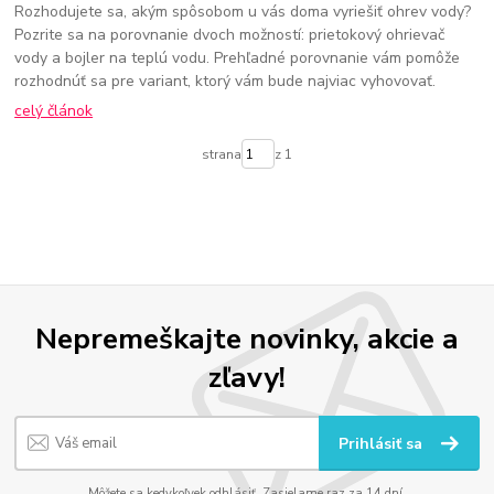
Rozhodujete sa, akým spôsobom u vás doma vyriešiť ohrev vody?
Pozrite sa na porovnanie dvoch možností: prietokový ohrievač
vody a bojler na teplú vodu. Prehľadné porovnanie vám pomôže
rozhodnúť sa pre variant, ktorý vám bude najviac vyhovovať.
celý článok
strana
z 1
Nepremeškajte novinky, akcie a
zľavy!
Prihlásiť sa
Môžete sa kedykoľvek odhlásiť. Zasielame raz za 14 dní.