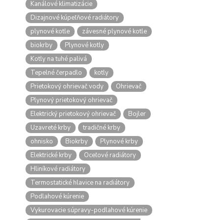
Kanálové klimatizácie
Dizajnové kúpeľňové radiátory
plynové kotle
závesné plynové kotle
biokrby
Plynové kotly
Kotly na tuhé palivá
Tepelné čerpadlo
kotly
Prietokový ohrievač vody
Ohrievač
Plynový prietokový ohrievač
Elektrický prietokový ohrievač
Bojler
Uzavreté krby
tradičné krby
ohnisko
Biokrby
Plynové krby
Elektrické krby
Oceľové radiátory
Hliníkové radiátory
Termostatické hlavice na radiátory
Podlahové kúrenie
Vykurovacie súpravy-podlahové kúrenie