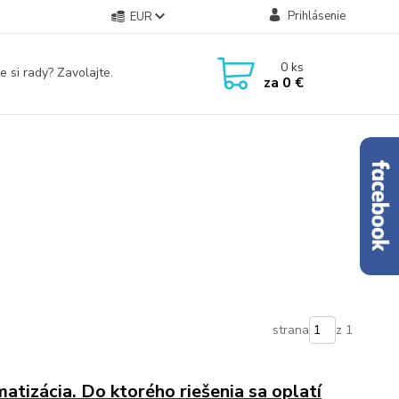
Prihlásenie
EUR
0
ks
e si rady? Zavolajte.
za
0 €
strana
z 1
atizácia. Do ktorého riešenia sa oplatí