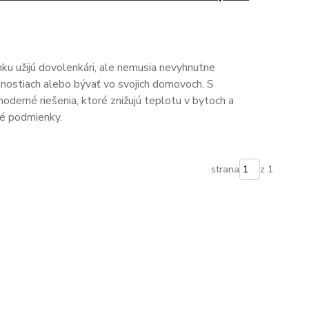
onku užijú dovolenkári, ale nemusia nevyhnutne
nostiach alebo bývať vo svojich domovoch. S
oderné riešenia, ktoré znižujú teplotu v bytoch a
né podmienky.
strana
z 1