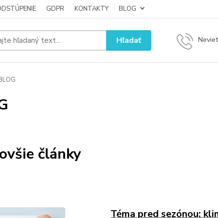
ODSTÚPENIE
GDPR
KONTAKTY
BLOG
Hľadať
Neviet
BLOG
G
ovšie články
Téma pred sezónou: klim