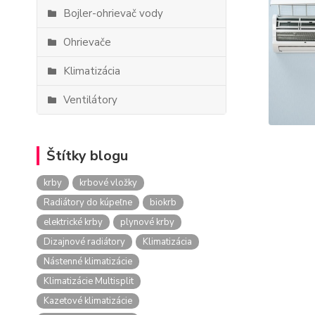
Bojler-ohrievač vody
Ohrievače
Klimatizácia
Ventilátory
Štítky blogu
krby
krbové vložky
Radiátory do kúpeľne
biokrb
elektrické krby
plynové krby
Dizajnové radiátory
Klimatizácia
Nástenné klimatizácie
Klimatizácie Multisplit
Kazetové klimatizácie