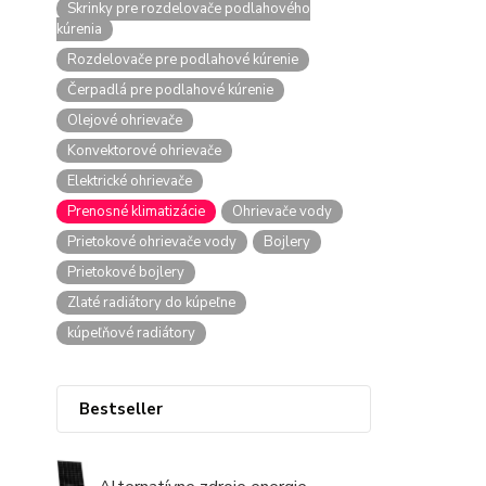
Skrinky pre rozdelovače podlahového
kúrenia
Rozdelovače pre podlahové kúrenie
Čerpadlá pre podlahové kúrenie
Olejové ohrievače
Konvektorové ohrievače
Elektrické ohrievače
Prenosné klimatizácie
Ohrievače vody
Prietokové ohrievače vody
Bojlery
Prietokové bojlery
Zlaté radiátory do kúpeľne
kúpeľňové radiátory
Bestseller