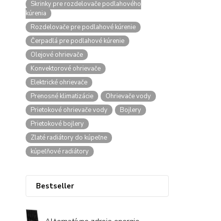
Skrinky pre rozdelovače podlahového
kúrenia
Rozdelovače pre podlahové kúrenie
Čerpadlá pre podlahové kúrenie
Olejové ohrievače
Konvektorové ohrievače
Elektrické ohrievače
Prenosné klimatizácie
Ohrievače vody
Prietokové ohrievače vody
Bojlery
Prietokové bojlery
Zlaté radiátory do kúpeľne
kúpeľňové radiátory
Bestseller