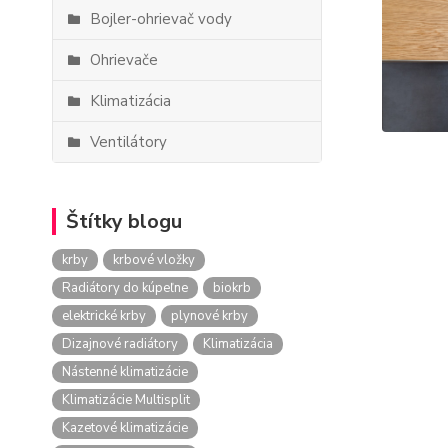
Bojler-ohrievač vody
Ohrievače
Klimatizácia
Ventilátory
Štítky blogu
krby
krbové vložky
Radiátory do kúpeľne
biokrb
elektrické krby
plynové krby
Dizajnové radiátory
Klimatizácia
Nástenné klimatizácie
Klimatizácie Multisplit
Kazetové klimatizácie