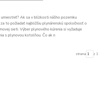
 umiestniť? Ak sa v blízkosti nášho pozemku
 za to požiadať najbližšiu plynárenskú spoločnosť o
novej sieti. Výber plynového kúrenia si vyžaduje
ia s plynovou kotolňou. Čo ak n
strana
z 1