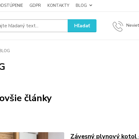
ODSTÚPENIE
GDPR
KONTAKTY
BLOG
Hľadať
Neviet
BLOG
G
ovšie články
Závesný plynový kotol 