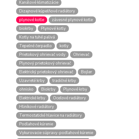
Kanálové klimatizácie
Dizajnové kúpeľňové radiátory
plynové kotle
závesné plynové kotle
biokrby
Plynové kotly
Kotly na tuhé palivá
Tepelné čerpadlo
kotly
Prietokový ohrievač vody
Ohrievač
Plynový prietokový ohrievač
Elektrický prietokový ohrievač
Bojler
Uzavreté krby
tradičné krby
ohnisko
Biokrby
Plynové krby
Elektrické krby
Oceľové radiátory
Hliníkové radiátory
Termostatické hlavice na radiátory
Podlahové kúrenie
Vykurovacie súpravy-podlahové kúrenie