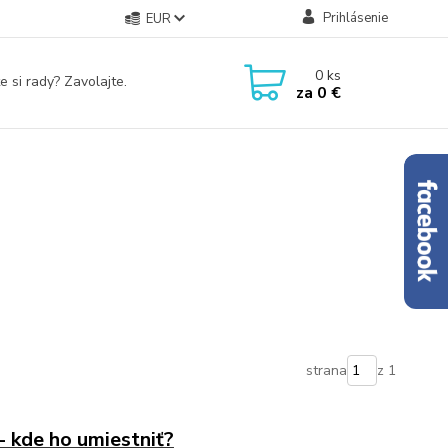
Prihlásenie
EUR
0
ks
e si rady? Zavolajte.
za
0 €
strana
z 1
- kde ho umiestniť?