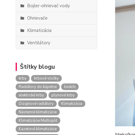
Bojler-ohrievač vody
Ohrievače
Klimatizácia
Ventilátory
Štítky blogu
krby
krbové vložky
Radiátory do kúpeľne
biokrb
elektrické krby
plynové krby
Dizajnové radiátory
Klimatizácia
Nástenné klimatizácie
Klimatizácie Multisplit
Kazetové klimatizácie
Niekoľkor