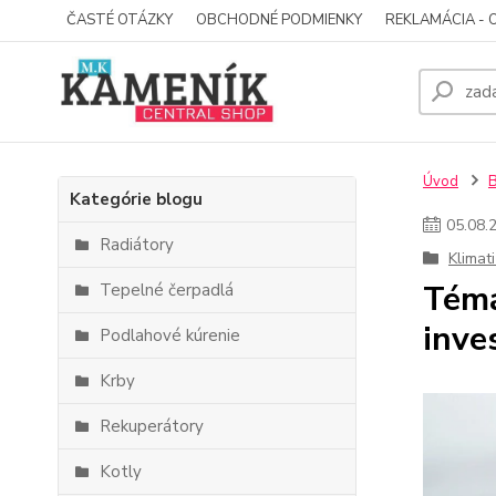
ČASTÉ OTÁZKY
OBCHODNÉ PODMIENKY
REKLAMÁCIA - 
Úvod
Kategórie blogu
05
.
08
.
Radiátory
Klimat
Téma
Tepelné čerpadlá
inve
Podlahové kúrenie
Krby
Rekuperátory
Kotly