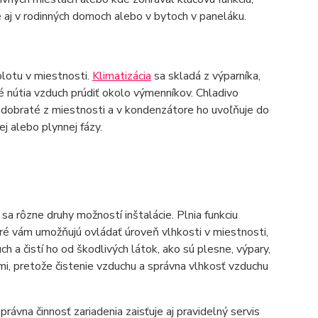
e aj v rodinných domoch alebo v bytoch v paneláku.
plotu v miestnosti.
Klimatizácia
sa skladá z výparníka,
é nútia vzduch prúdiť okolo výmenníkov. Chladivo
 odobraté z miestnosti a v kondenzátore ho uvoľňuje do
j alebo plynnej fázy.
 sa rôzne druhy možností inštalácie. Plnia funkciu
oré vám umožňujú ovládať úroveň vlhkosti v miestnosti,
ch a čistí ho od škodlivých látok, ako sú plesne, výpary,
mi, pretože čistenie vzduchu a správna vlhkosť vzduchu
právna činnosť zariadenia zaisťuje aj pravidelný servis