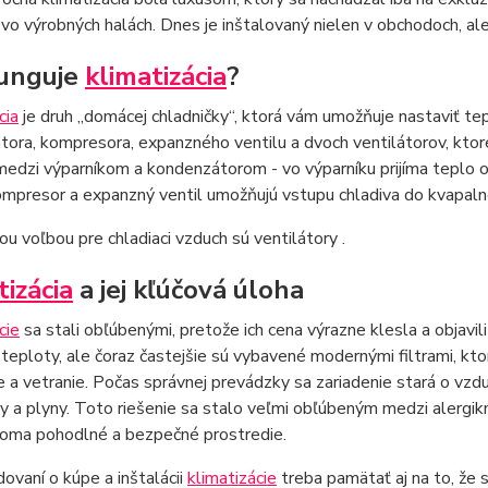
 vo výrobných halách. Dnes je inštalovaný nielen v obchodoch, al
unguje
klimatizácia
?
cia
je druh „domácej chladničky“, ktorá vám umožňuje nastaviť te
ora, kompresora, expanzného ventilu a dvoch ventilátorov, ktor
 medzi výparníkom a kondenzátorom - vo výparníku prijíma teplo
ompresor a expanzný ventil umožňujú vstupu chladiva do kvapalne
ou voľbou pre chladiaci vzduch sú ventilátory .
tizácia
a jej kľúčová úloha
cie
sa stali obľúbenými, pretože ich cena výrazne klesla a objavili
 teploty, ale čoraz častejšie sú vybavené modernými filtrami, kt
ie a vetranie. Počas správnej prevádzky sa zariadenie stará o vzdu
by a plyny. Toto riešenie sa stalo veľmi obľúbeným medzi alergik
doma pohodlné a bezpečné prostredie.
dovaní o kúpe a inštalácii
klimatizácie
treba pamätať aj na to, že s