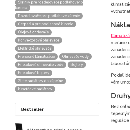
Skrinky pre rozdelovače podlahového
klimatiz
kúrenia
vychutnať
Rozdelovače pre podlahové kúrenie
Nákla
Čerpadlá pre podlahové kúrenie
Olejové ohrievače
Klimatizá
Konvektorové ohrievače
meranie e
Elektrické ohrievače
zariadeni
zariadeni
Prenosné klimatizácie
Ohrievače vody
laboratór
Prietokové ohrievače vody
Bojlery
Prietokové bojlery
Pokiaľ id
Zlaté radiátory do kúpeľne
vám umožn
kúpeľňové radiátory
Druh
Bez ohľad
Bestseller
tepelným 
regulácie 