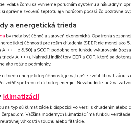
ácie, vďaka čomu sa vyhneme poruchám systému a nákladným opr
 si správne zvolenú teplotu aj v horúcom počasí, čo pozitívne o
dy a energetická trieda
cia
by mala byť účinná a zároveň ekonomická. Opatrenia sezónnej 
nergetickej účinnosti pre režim chladenia (SEER nie menej ako 5,
a A +++ je 8,50) a SCOP, podobne pre funkciu vykurovania (rozsa
a triedy A +++). Nahradili indikátory EER a COP, ktoré sa doteraz
ne ako reálne podmienky.
e o triedu energetickej účinnosti, je najlepšie zvoliť klimatizáci
í znížiť spotrebu elektrickej energie. Nezabudnite tiež na zatvo
y
klimatizácií
u na typ sú klimatizácie k dispozícii vo verzii s chladením ale
čerpadlom. Väčšina moderných klimatizácií má funkciu ventilácie
relatívnej vlhkosti vzduchu alebo filtrácie.