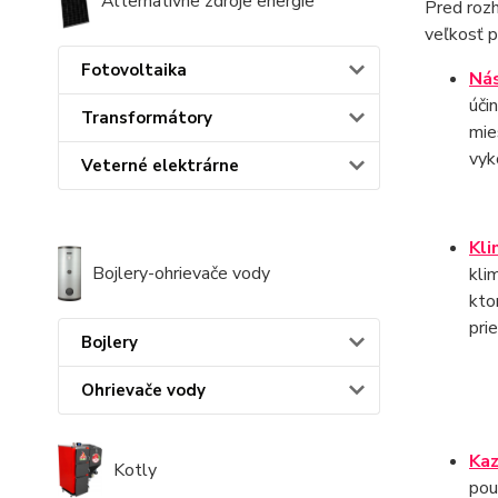
Alternatívne zdroje energie
Pred rozh
veľkosť p
Fotovoltaika
Nás
úči
Transformátory
mie
vyk
Veterné elektrárne
Kli
Bojlery-ohrievače vody
kli
kto
pri
Bojlery
Ohrievače vody
Kaz
Kotly
pou