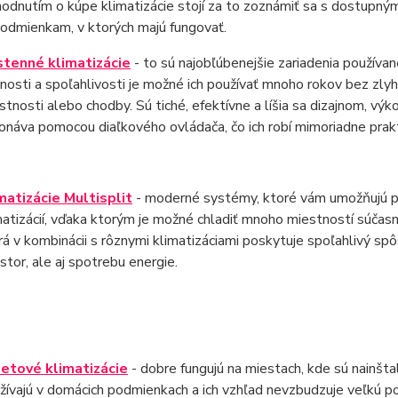
odnutím o kúpe klimatizácie stojí za to zoznámiť sa s dostupnými
odmienkam, v ktorých majú fungovať.
tenné klimatizácie
- to sú najobľúbenejšie zariadenia používan
nnosti a spoľahlivosti je možné ich používať mnoho rokov bez zly
stnosti alebo chodby. Sú tiché, efektívne a líšia sa dizajnom, vý
onáva pomocou diaľkového ovládača, čo ich robí mimoriadne prak
matizácie Multisplit
- moderné systémy, ktoré vám umožňujú pri
matizácií, vďaka ktorým je možné chladiť mnoho miestností súčasn
rá v kombinácii s rôznymi klimatizáciami poskytuje spoľahlivý spô
estor, ale aj spotrebu energie.
etové klimatizácie
- dobre fungujú na miestach, kde sú nainšt
žívajú v domácich podmienkach a ich vzhľad nevzbudzuje veľkú p