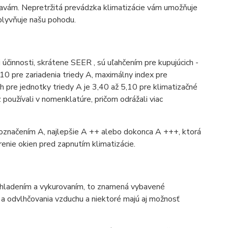
avám. Nepretržitá prevádzka klimatizácie vám umožňuje
vplyvňuje našu pohodu.
účinnosti, skrátene SEER , sú uľahčením pre kupujúcich -
10 pre zariadenia triedy A, maximálny index pre
h pre jednotky triedy A je 3,40 až 5,10 pre klimatizačné
 používali v nomenklatúre, pričom odrážali viac
u s označením A, najlepšie A ++ alebo dokonca A +++, ktorá
renie okien pred zapnutím klimatizácie.
bo chladením a vykurovaním, to znamená vybavené
 a odvlhčovania vzduchu a niektoré majú aj možnosť