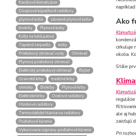
Kanálové klimatizácie
napríklad
Dizajnové kúpeľňové radiátory
Ako f
plynové kotle
závesné plynové kotle
biokrby
Plynové kotly
Klimatizá
Kotly na tuhé palivá
kondenzát
Tepelné čerpadlo
kotly
cirkuluje
Prietokový ohrievač vody
Ohrievač
okolia. K
Plynový prietokový ohrievač
Stále prv
Elektrický prietokový ohrievač
Bojler
Klima
Uzavreté krby
tradičné krby
ohnisko
Biokrby
Plynové krby
Klimatizá
Elektrické krby
Oceľové radiátory
regulácie
Hliníkové radiátory
filtrovan
Termostatické hlavice na radiátory
ale aj hu
zaisťujú 
Podlahové kúrenie
Vykurovacie súpravy-podlahové kúrenie
Pri rozho