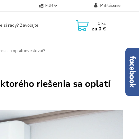
Prihlásenie
EUR
0
ks
e si rady? Zavolajte.
za
0 €
nia sa oplatí investovať?
ktorého riešenia sa oplatí