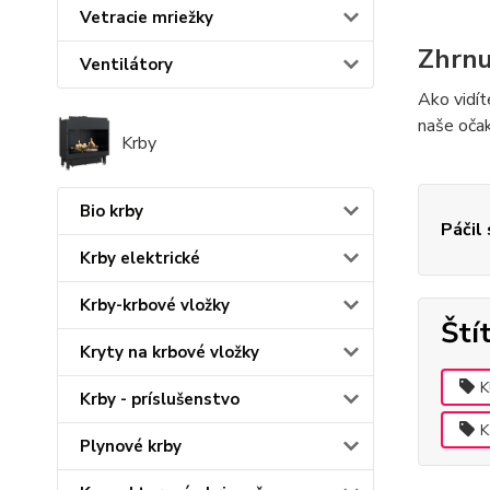
Vetracie mriežky
Zhrnu
Ventilátory
Ako vidít
naše očak
Krby
Bio krby
Páčil
Krby elektrické
Krby-krbové vložky
Ští
Kryty na krbové vložky
K
Krby - príslušenstvo
K
Plynové krby