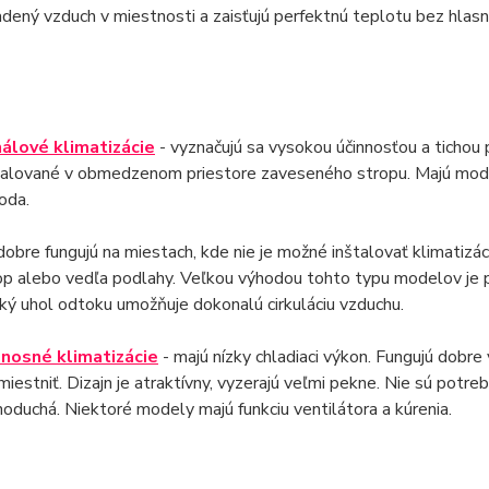
adený vzduch v miestnosti a zaisťujú perfektnú teplotu bez hlas
álové klimatizácie
- vyznačujú sa vysokou účinnosťou a ticho
talované v obmedzenom priestore zaveseného stropu. Majú moderné 
hoda.
dobre fungujú na miestach, kde nie je možné inštalovať klimatizác
op alebo vedľa podlahy. Veľkou výhodou tohto typu modelov je
oký uhol odtoku umožňuje dokonalú cirkuláciu vzduchu.
nosné klimatizácie
- majú nízky chladiaci výkon. Fungujú dobre
miestniť. Dizajn je atraktívny, vyzerajú veľmi pekne. Nie sú potre
noduchá. Niektoré modely majú funkciu ventilátora a kúrenia.