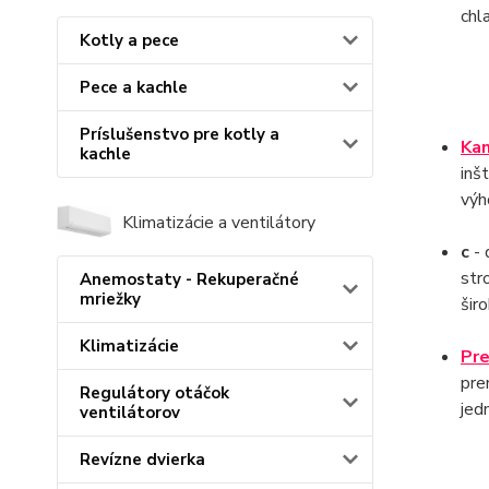
chl
Kotly a pece
Pece a kachle
Príslušenstvo pre kotly a
Kan
kachle
inš
vý
Klimatizácie a ventilátory
c
- 
str
Anemostaty - Rekuperačné
mriežky
šir
Klimatizácie
Pre
pre
Regulátory otáčok
jed
ventilátorov
Revízne dvierka