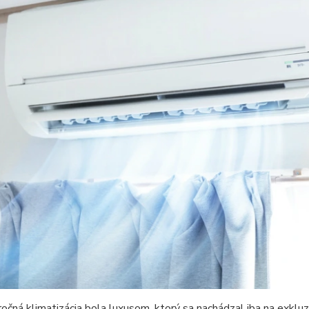
očná klimatizácia bola luxusom, ktorý sa nachádzal iba na exkluz