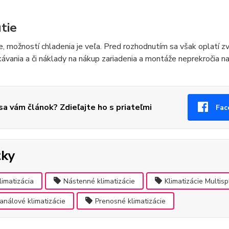
tie
e, možností chladenia je veľa. Pred rozhodnutím sa však oplatí zvá
ávania a či náklady na nákup zariadenia a montáže neprekročia n
 sa vám článok? Zdieľajte ho s priateľmi
Fac
tky
limatizácia
Nástenné klimatizácie
Klimatizácie Multispl
análové klimatizácie
Prenosné klimatizácie