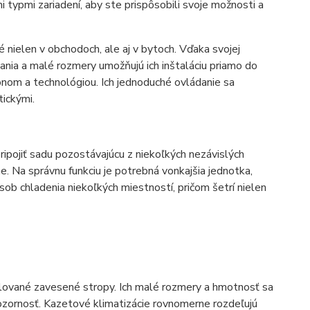
 typmi zariadení, aby ste prispôsobili svoje možnosti a
é nielen v obchodoch, ale aj v bytoch. Vďaka svojej
hania a malé rozmery umožňujú ich inštaláciu priamo do
konom a technológiou. Ich jednoduché ovládanie sa
tickými.
pojiť sadu pozostávajúcu z niekoľkých nezávislých
e. Na správnu funkciu je potrebná vonkajšia jednotka,
sob chladenia niekoľkých miestností, pričom šetrí nielen
alované zavesené stropy. Ich malé rozmery a hmotnosť sa
ozornosť. Kazetové klimatizácie rovnomerne rozdeľujú