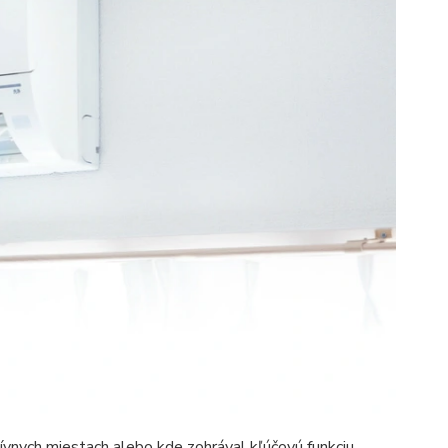
ívnych miestach alebo kde zohrával kľúčovú funkciu,