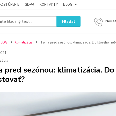
ODSTÚPENIE
GDPR
KONTAKTY
BLOG
Hľadať
Neviet
BLOG
Klimatizácia
Téma pred sezónou: klimatizácia. Do ktorého rieše
2021
izácia
 pred sezónou: klimatizácia. Do 
stovať?