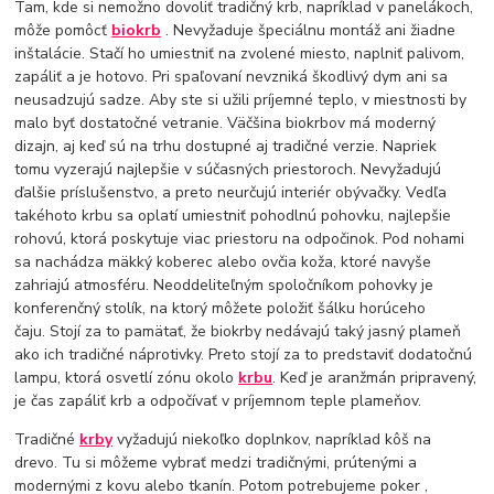
Tam, kde si nemožno dovoliť tradičný krb, napríklad v panelákoch,
môže pomôcť
biokrb
. Nevyžaduje špeciálnu montáž ani žiadne
inštalácie. Stačí ho umiestniť na zvolené miesto, naplniť palivom,
zapáliť a je hotovo. Pri spaľovaní nevzniká škodlivý dym ani sa
neusadzujú sadze. Aby ste si užili príjemné teplo, v miestnosti by
malo byť dostatočné vetranie. Väčšina biokrbov má moderný
dizajn, aj keď sú na trhu dostupné aj tradičné verzie. Napriek
tomu vyzerajú najlepšie v súčasných priestoroch. Nevyžadujú
ďalšie príslušenstvo, a preto neurčujú interiér obývačky. Vedľa
takéhoto krbu sa oplatí umiestniť pohodlnú pohovku, najlepšie
rohovú, ktorá poskytuje viac priestoru na odpočinok. Pod nohami
sa nachádza mäkký koberec alebo ovčia koža, ktoré navyše
zahriajú atmosféru. Neoddeliteľným spoločníkom pohovky je
konferenčný stolík, na ktorý môžete položiť šálku horúceho
čaju. Stojí za to pamätať, že biokrby nedávajú taký jasný plameň
ako ich tradičné náprotivky. Preto stojí za to predstaviť dodatočnú
lampu, ktorá osvetlí zónu okolo
krbu
. Keď je aranžmán pripravený,
je čas zapáliť krb a odpočívať v príjemnom teple plameňov.
Tradičné
krby
vyžadujú niekoľko doplnkov, napríklad kôš na
drevo. Tu si môžeme vybrať medzi tradičnými, prútenými a
modernými z kovu alebo tkanín. Potom potrebujeme poker ,