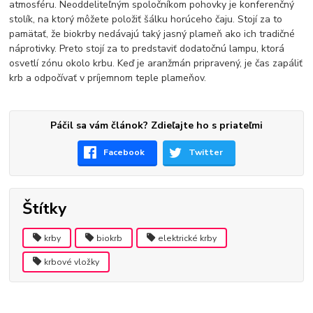
atmosféru. Neoddeliteľným spoločníkom pohovky je konferenčný
stolík, na ktorý môžete položiť šálku horúceho čaju. Stojí za to
pamätať, že biokrby nedávajú taký jasný plameň ako ich tradičné
náprotivky. Preto stojí za to predstaviť dodatočnú lampu, ktorá
osvetlí zónu okolo krbu. Keď je aranžmán pripravený, je čas zapáliť
krb a odpočívať v príjemnom teple plameňov.
Páčil sa vám článok? Zdieľajte ho s priateľmi
Facebook
Twitter
Štítky
krby
biokrb
elektrické krby
krbové vložky