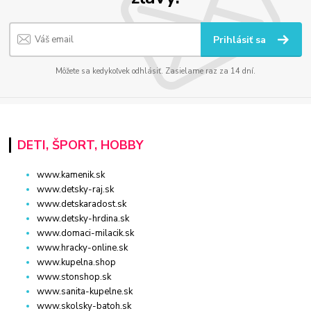
Prihlásiť sa
Môžete sa kedykoľvek odhlásiť. Zasielame raz za 14 dní.
DETI, ŠPORT, HOBBY
www.kamenik.sk
www.detsky-raj.sk
www.detskaradost.sk
www.detsky-hrdina.sk
www.domaci-milacik.sk
www.hracky-online.sk
www.kupelna.shop
www.stonshop.sk
www.sanita-kupelne.sk
www.skolsky-batoh.sk