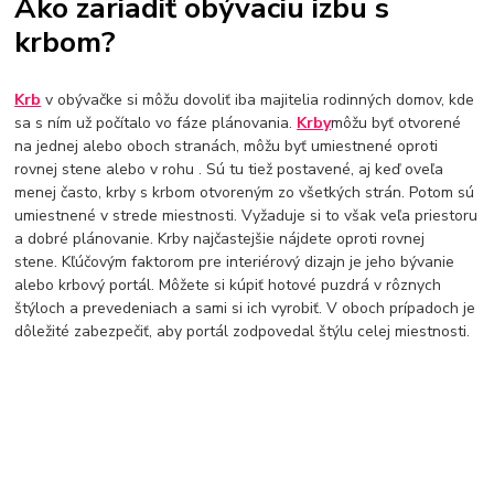
Ako zariadiť obývaciu izbu s
Termostatické hlavice na radiátory
Podlahové kúrenie
krbom?
Vykurovacie súpravy-podlahové kúrenie
Skrinky pre rozdelovače podlahového kúrenia
Rozdelovače pre podlahové kúrenie
Čerpadlá pre podlahové kúrenie
Krb
v obývačke si môžu dovoliť iba majitelia rodinných domov, kde
Olejové ohrievače
Konvektorové ohrievače
Elektrické ohrievače
sa s ním už počítalo vo fáze plánovania.
Krby
môžu byť otvorené
Prenosné klimatizácie
Ohrievače vody
Prietokové ohrievače vody
na jednej alebo oboch stranách, môžu byť umiestnené oproti
Bojlery
Prietokové bojlery
Zlaté radiátory do kúpeľne
rovnej stene alebo v rohu . Sú tu tiež postavené, aj keď oveľa
menej často, krby s krbom otvoreným zo všetkých strán. Potom sú
kúpeľňové radiátory
umiestnené v strede miestnosti. Vyžaduje si to však veľa priestoru
a dobré plánovanie. Krby najčastejšie nájdete oproti rovnej
stene. Kľúčovým faktorom pre interiérový dizajn je jeho bývanie
alebo krbový portál. Môžete si kúpiť hotové puzdrá v rôznych
štýloch a prevedeniach a sami si ich vyrobiť. V oboch prípadoch je
dôležité zabezpečiť, aby portál zodpovedal štýlu celej miestnosti.