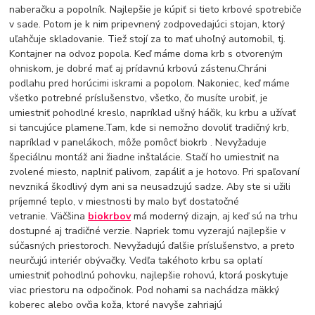
naberačku a popolník. Najlepšie je kúpiť si tieto krbové spotrebiče
v sade. Potom je k nim pripevnený zodpovedajúci stojan, ktorý
uľahčuje skladovanie. Tiež stojí za to mať uhoľný automobil, tj.
Kontajner na odvoz popola. Keď máme doma krb s otvoreným
ohniskom, je dobré mať aj prídavnú krbovú zástenu.Chráni
podlahu pred horúcimi iskrami a popolom. Nakoniec, keď máme
všetko potrebné príslušenstvo, všetko, čo musíte urobiť, je
umiestniť pohodlné kreslo, napríklad ušný háčik, ku krbu a užívať
si tancujúce plamene.Tam, kde si nemožno dovoliť tradičný krb,
napríklad v panelákoch, môže pomôcť biokrb . Nevyžaduje
špeciálnu montáž ani žiadne inštalácie. Stačí ho umiestniť na
zvolené miesto, naplniť palivom, zapáliť a je hotovo. Pri spaľovaní
nevzniká škodlivý dym ani sa neusadzujú sadze. Aby ste si užili
príjemné teplo, v miestnosti by malo byť dostatočné
vetranie. Väčšina
biokrbov
má moderný dizajn, aj keď sú na trhu
dostupné aj tradičné verzie. Napriek tomu vyzerajú najlepšie v
súčasných priestoroch. Nevyžadujú ďalšie príslušenstvo, a preto
neurčujú interiér obývačky. Vedľa takéhoto krbu sa oplatí
umiestniť pohodlnú pohovku, najlepšie rohovú, ktorá poskytuje
viac priestoru na odpočinok. Pod nohami sa nachádza mäkký
koberec alebo ovčia koža, ktoré navyše zahriajú