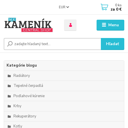
0
ks
EUR
za
0 €
Menu
Hľadať
Kategórie blogu
Radiátory
Tepelné čerpadlá
Podlahové kúrenie
Krby
Rekuperátory
Kotly