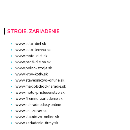
STROJE, ZARIADENIE
www.auto-diel.sk
www.auto-techna.sk
www.moto-diel.sk
www.profi-dielna.sk
www.polno-stroje.sk
www.krby-kotly.sk
www.stavebnictvo-online.sk
www.maxiobchod-naradie.sk
www.moto-prislusenstvo.sk
www.firemne-zariadenie.sk
www.nahradnediely.online
www.uni-zdrav.sk
www.zlatnictvo-online.sk
www.zariadenie-firmy.sk