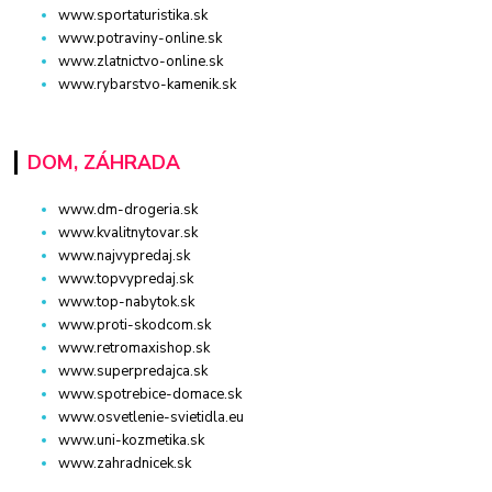
www.sportaturistika.sk
www.potraviny-online.sk
www.zlatnictvo-online.sk
www.rybarstvo-kamenik.sk
DOM, ZÁHRADA
www.dm-drogeria.sk
www.kvalitnytovar.sk
www.najvypredaj.sk
www.topvypredaj.sk
www.top-nabytok.sk
www.proti-skodcom.sk
www.retromaxishop.sk
www.superpredajca.sk
www.spotrebice-domace.sk
www.osvetlenie-svietidla.eu
www.uni-kozmetika.sk
www.zahradnicek.sk