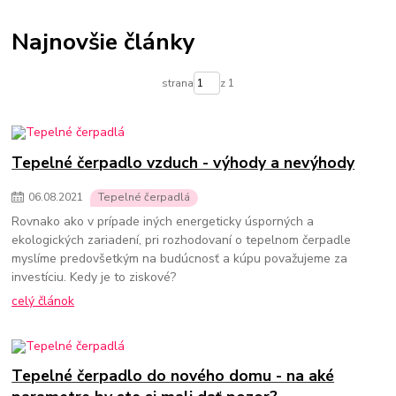
Termostatické hlavice na radiátory
Podlahové kúrenie
Vykurovacie súpravy-podlahové kúrenie
Najnovšie články
Skrinky pre rozdelovače podlahového kúrenia
Rozdelovače pre podlahové kúrenie
Čerpadlá pre podlahové kúrenie
strana
z 1
Olejové ohrievače
Konvektorové ohrievače
Elektrické ohrievače
Prenosné klimatizácie
Ohrievače vody
Prietokové ohrievače vody
Bojlery
Prietokové bojlery
Zlaté radiátory do kúpeľne
kúpeľňové radiátory
Tepelné čerpadlo vzduch - výhody a nevýhody
06
.
08
.
2021
Tepelné čerpadlá
Rovnako ako v prípade iných energeticky úsporných a
ekologických zariadení, pri rozhodovaní o tepelnom čerpadle
myslíme predovšetkým na budúcnosť a kúpu považujeme za
investíciu. Kedy je to ziskové?
celý článok
Tepelné čerpadlo do nového domu - na aké