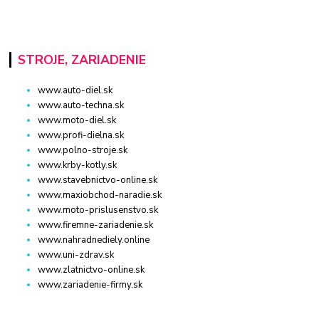
STROJE, ZARIADENIE
www.auto-diel.sk
www.auto-techna.sk
www.moto-diel.sk
www.profi-dielna.sk
www.polno-stroje.sk
www.krby-kotly.sk
www.stavebnictvo-online.sk
www.maxiobchod-naradie.sk
www.moto-prislusenstvo.sk
www.firemne-zariadenie.sk
www.nahradnediely.online
www.uni-zdrav.sk
www.zlatnictvo-online.sk
www.zariadenie-firmy.sk