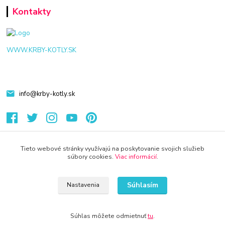
Kontakty
WWW.KRBY-KOTLY.SK
info@krby-kotly.sk
Tieto webové stránky využívajú na poskytovanie svojich služieb
súbory cookies.
Viac informácií
.
© 2024 Všetky práva vyhradené KAMENIK.SK
Vytvorené na
Eshop-rychlo.sk
Súhlasím
Nastavenia
Súhlas môžete odmietnuť
tu
.