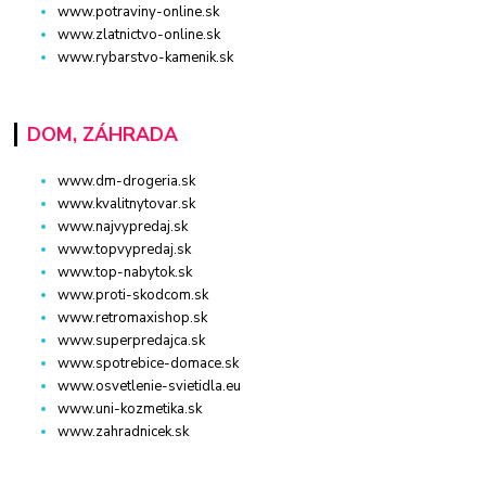
www.potraviny-online.sk
www.zlatnictvo-online.sk
www.rybarstvo-kamenik.sk
DOM, ZÁHRADA
www.dm-drogeria.sk
www.kvalitnytovar.sk
www.najvypredaj.sk
www.topvypredaj.sk
www.top-nabytok.sk
www.proti-skodcom.sk
www.retromaxishop.sk
www.superpredajca.sk
www.spotrebice-domace.sk
www.osvetlenie-svietidla.eu
www.uni-kozmetika.sk
www.zahradnicek.sk