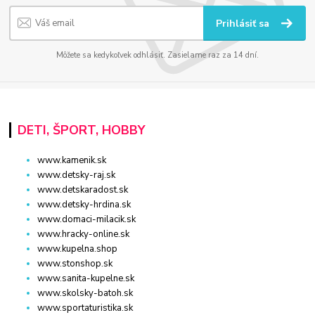
Prihlásiť sa
Môžete sa kedykoľvek odhlásiť. Zasielame raz za 14 dní.
DETI, ŠPORT, HOBBY
www.kamenik.sk
www.detsky-raj.sk
www.detskaradost.sk
www.detsky-hrdina.sk
www.domaci-milacik.sk
www.hracky-online.sk
www.kupelna.shop
www.stonshop.sk
www.sanita-kupelne.sk
www.skolsky-batoh.sk
www.sportaturistika.sk