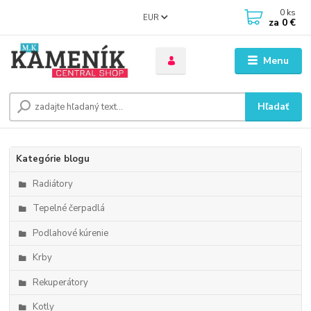
0
ks
EUR
za
0 €
Menu
Hľadať
Kategórie blogu
Radiátory
Tepelné čerpadlá
Podlahové kúrenie
Krby
Rekuperátory
Kotly