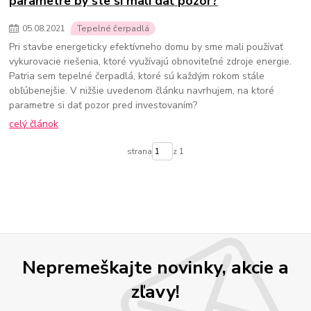
parametre by ste si mali dať pozor?
05
.
08
.
2021
Tepelné čerpadlá
Pri stavbe energeticky efektívneho domu by sme mali používať
vykurovacie riešenia, ktoré využívajú obnoviteľné zdroje energie.
Patria sem tepelné čerpadlá, ktoré sú každým rokom stále
obľúbenejšie. V nižšie uvedenom článku navrhujem, na ktoré
parametre si dať pozor pred investovaním?
celý článok
strana
z 1
Nepremeškajte novinky, akcie a
zľavy!