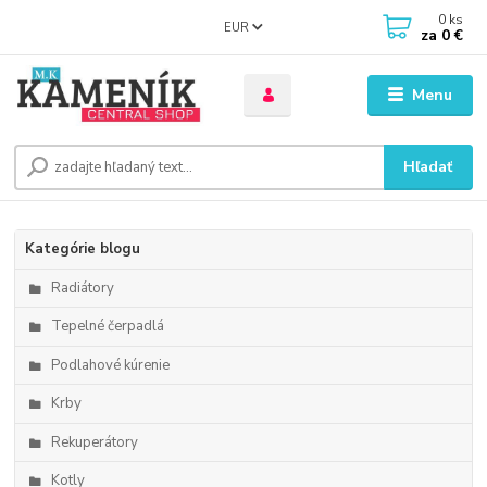
0
ks
EUR
za
0 €
Menu
Hľadať
Kategórie blogu
Radiátory
Tepelné čerpadlá
Podlahové kúrenie
Krby
Rekuperátory
Kotly