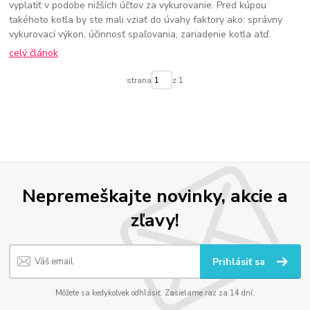
vyplatiť v podobe nižších účtov za vykurovanie. Pred kúpou
takéhoto kotla by ste mali vziať do úvahy faktory ako: správny
vykurovací výkon, účinnosť spaľovania, zariadenie kotla atď.
celý článok
strana
z 1
Nepremeškajte novinky, akcie a
zľavy!
Prihlásiť sa
Môžete sa kedykoľvek odhlásiť. Zasielame raz za 14 dní.