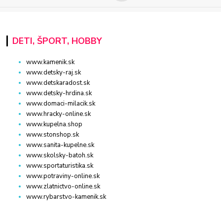
DETI, ŠPORT, HOBBY
www.kamenik.sk
www.detsky-raj.sk
www.detskaradost.sk
www.detsky-hrdina.sk
www.domaci-milacik.sk
www.hracky-online.sk
www.kupelna.shop
www.stonshop.sk
www.sanita-kupelne.sk
www.skolsky-batoh.sk
www.sportaturistika.sk
www.potraviny-online.sk
www.zlatnictvo-online.sk
www.rybarstvo-kamenik.sk