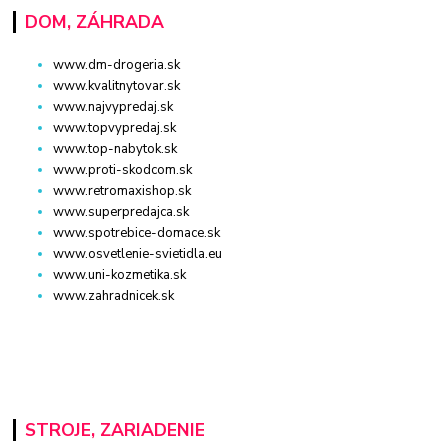
DOM, ZÁHRADA
www.dm-drogeria.sk
www.kvalitnytovar.sk
www.najvypredaj.sk
www.topvypredaj.sk
www.top-nabytok.sk
www.proti-skodcom.sk
www.retromaxishop.sk
www.superpredajca.sk
www.spotrebice-domace.sk
www.osvetlenie-svietidla.eu
www.uni-kozmetika.sk
www.zahradnicek.sk
STROJE, ZARIADENIE