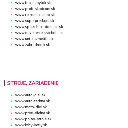
www.top-nabytok.sk
www.proti-skodcom.sk
www.retromaxishop.sk
www.superpredajca.sk
www.spotrebice-domace.sk
www.osvetlenie-svietidla.eu
www.uni-kozmetika.sk
www.zahradnicek.sk
STROJE, ZARIADENIE
www.auto-diel.sk
www.auto-techna.sk
www.moto-diel.sk
www.profi-dielna.sk
www.polno-stroje.sk
www.krby-kotly.sk