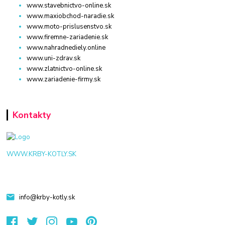
www.stavebnictvo-online.sk
www.maxiobchod-naradie.sk
www.moto-prislusenstvo.sk
www.firemne-zariadenie.sk
www.nahradnediely.online
www.uni-zdrav.sk
www.zlatnictvo-online.sk
www.zariadenie-firmy.sk
Kontakty
WWW.KRBY-KOTLY.SK
info@krby-kotly.sk