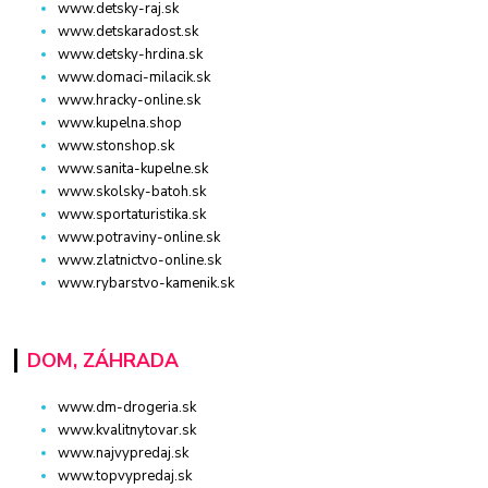
www.detsky-raj.sk
www.detskaradost.sk
www.detsky-hrdina.sk
www.domaci-milacik.sk
www.hracky-online.sk
www.kupelna.shop
www.stonshop.sk
www.sanita-kupelne.sk
www.skolsky-batoh.sk
www.sportaturistika.sk
www.potraviny-online.sk
www.zlatnictvo-online.sk
www.rybarstvo-kamenik.sk
DOM, ZÁHRADA
www.dm-drogeria.sk
www.kvalitnytovar.sk
www.najvypredaj.sk
www.topvypredaj.sk