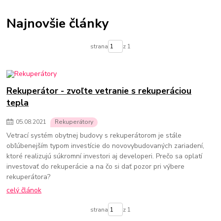
Termostatické hlavice na radiátory
Podlahové kúrenie
Vykurovacie súpravy-podlahové kúrenie
Najnovšie články
Skrinky pre rozdelovače podlahového kúrenia
Rozdelovače pre podlahové kúrenie
Čerpadlá pre podlahové kúrenie
strana
z 1
Olejové ohrievače
Konvektorové ohrievače
Elektrické ohrievače
Prenosné klimatizácie
Ohrievače vody
Prietokové ohrievače vody
Bojlery
Prietokové bojlery
Zlaté radiátory do kúpeľne
kúpeľňové radiátory
Rekuperátor - zvoľte vetranie s rekuperáciou
tepla
05
.
08
.
2021
Rekuperátory
Vetrací systém obytnej budovy s rekuperátorom je stále
obľúbenejším typom investície do novovybudovaných zariadení,
ktoré realizujú súkromní investori aj developeri. Prečo sa oplatí
investovať do rekuperácie a na čo si dať pozor pri výbere
rekuperátora?
celý článok
strana
z 1