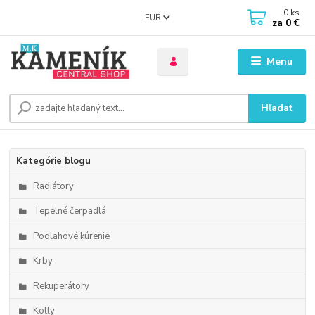
0
ks
EUR
za
0 €
Menu
Hľadať
Kategórie blogu
Radiátory
Tepelné čerpadlá
Podlahové kúrenie
Krby
Rekuperátory
Kotly