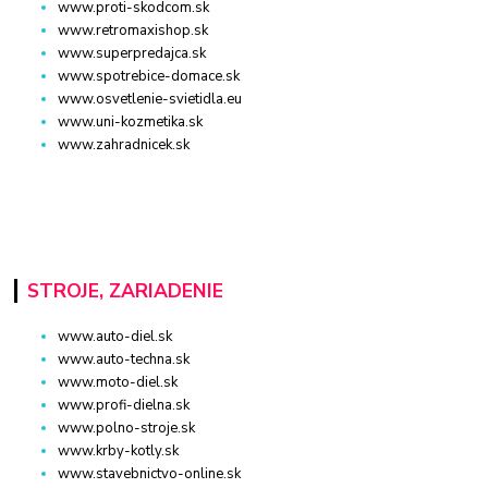
www.proti-skodcom.sk
www.retromaxishop.sk
www.superpredajca.sk
www.spotrebice-domace.sk
www.osvetlenie-svietidla.eu
www.uni-kozmetika.sk
www.zahradnicek.sk
STROJE, ZARIADENIE
www.auto-diel.sk
www.auto-techna.sk
www.moto-diel.sk
www.profi-dielna.sk
www.polno-stroje.sk
www.krby-kotly.sk
www.stavebnictvo-online.sk