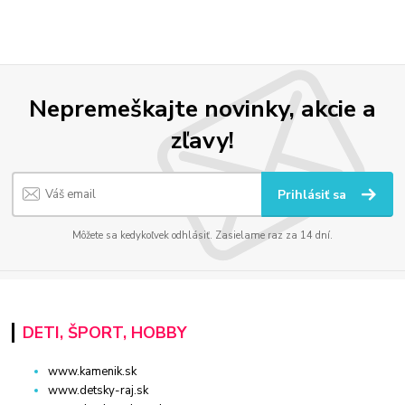
Nepremeškajte novinky, akcie a
zľavy!
Prihlásiť sa
Môžete sa kedykoľvek odhlásiť. Zasielame raz za 14 dní.
DETI, ŠPORT, HOBBY
www.kamenik.sk
www.detsky-raj.sk