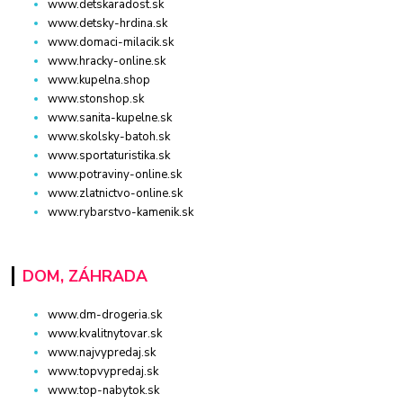
www.detskaradost.sk
www.detsky-hrdina.sk
www.domaci-milacik.sk
www.hracky-online.sk
www.kupelna.shop
www.stonshop.sk
www.sanita-kupelne.sk
www.skolsky-batoh.sk
www.sportaturistika.sk
www.potraviny-online.sk
www.zlatnictvo-online.sk
www.rybarstvo-kamenik.sk
DOM, ZÁHRADA
www.dm-drogeria.sk
www.kvalitnytovar.sk
www.najvypredaj.sk
www.topvypredaj.sk
www.top-nabytok.sk