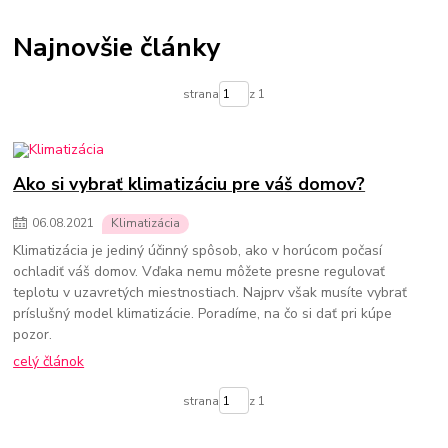
Termostatické hlavice na radiátory
Podlahové kúrenie
Vykurovacie súpravy-podlahové kúrenie
Najnovšie články
Skrinky pre rozdelovače podlahového kúrenia
Rozdelovače pre podlahové kúrenie
Čerpadlá pre podlahové kúrenie
strana
z 1
Olejové ohrievače
Konvektorové ohrievače
Elektrické ohrievače
Prenosné klimatizácie
Ohrievače vody
Prietokové ohrievače vody
Bojlery
Prietokové bojlery
Zlaté radiátory do kúpeľne
kúpeľňové radiátory
Ako si vybrať klimatizáciu pre váš domov?
06
.
08
.
2021
Klimatizácia
Klimatizácia je jediný účinný spôsob, ako v horúcom počasí
ochladiť váš domov. Vďaka nemu môžete presne regulovať
teplotu v uzavretých miestnostiach. Najprv však musíte vybrať
príslušný model klimatizácie. Poradíme, na čo si dať pri kúpe
pozor.
celý článok
strana
z 1