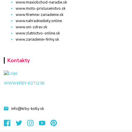
www.maxiobchod-naradie.sk
www.moto-prislusenstvo.sk
www.firemne-zariadenie.sk
www.nahradnediely.online
www.uni-zdrav.sk
www.zlatnictvo-online.sk
www.zariadenie-firmy.sk
Kontakty
WWW.KRBY-KOTLY.SK
info@krby-kotly.sk