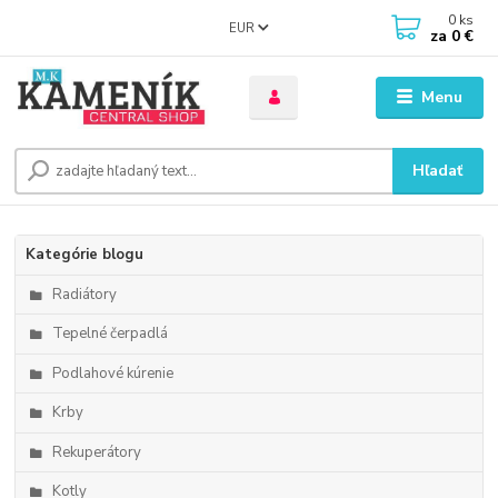
0
ks
EUR
za
0 €
Menu
Hľadať
Kategórie blogu
Radiátory
Tepelné čerpadlá
Podlahové kúrenie
Krby
Rekuperátory
Kotly